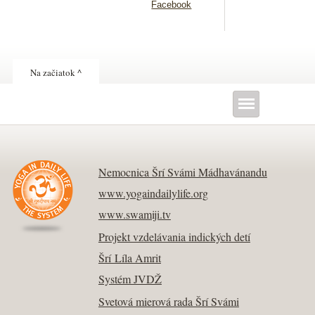
Facebook
Na začiatok ^
Nemocnica Šrí Svámi Mádhavánandu
www.yogaindailylife.org
www.swamiji.tv
Projekt vzdelávania indických detí
Šrí Líla Amrit
Systém JVDŽ
Svetová mierová rada Šrí Svámi