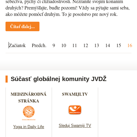
sebectva, pýchy či ctižiadostivosti. Nezraníte svojím konaním
druhých? Premýšľajte, buďte pozorní! Vždy sa pýtajte sami seba,
ako môžete pomôcť druhým. To je posolstvo pre nový rok.
Čítať ďalej...
Začiatok
Predch.
9
10
11
12
13
14
15
16
Súčasť globálnej komunity JVDŽ
MEDZINÁRODNÁ
SWAMIJI.TV
STRÁNKA
Sleduj Swamiji TV
Yoga in Daily Life