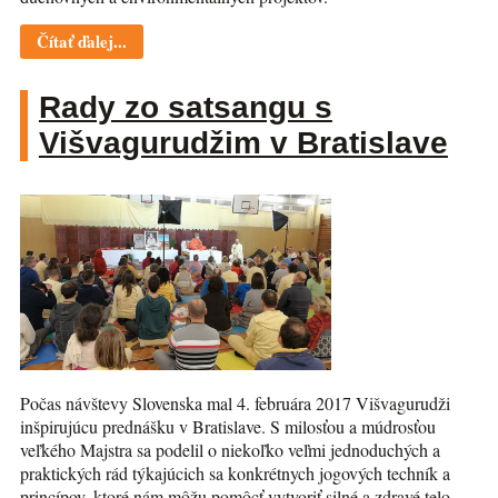
Čítať ďalej...
Rady zo satsangu s
Višvagurudžim v Bratislave
Počas návštevy Slovenska mal 4. februára 2017 Višvagurudži
inšpirujúcu prednášku v Bratislave. S milosťou a múdrosťou
veľkého Majstra sa podelil o niekoľko veľmi jednoduchých a
praktických rád týkajúcich sa konkrétnych jogových techník a
princípov, ktoré nám môžu pomôcť vytvoriť silné a zdravé telo,