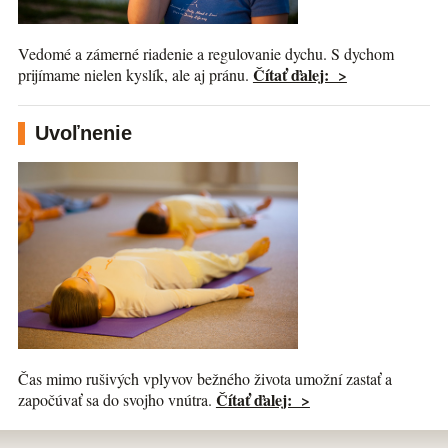
Vedomé a zámerné riadenie a regulovanie dychu. S dychom
Čítať ďalej: >
prijímame nielen kyslík, ale aj pránu.
Uvoľnenie
Čas mimo rušivých vplyvov bežného života umožní zastať a
Čítať ďalej: >
započúvať sa do svojho vnútra.