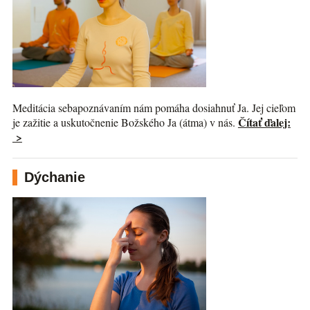
Meditácia sebapoznávaním nám pomáha dosiahnuť Ja. Jej cieľom
Čítať ďalej:
je zažitie a uskutočnenie Božského Ja (átma) v nás.
>
Dýchanie