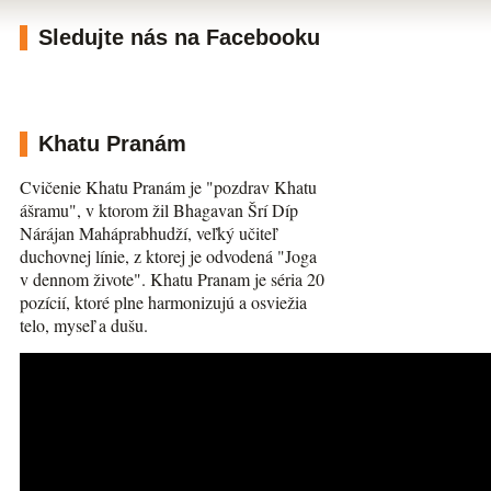
Sledujte nás na Facebooku
Khatu Pranám
Cvičenie Khatu Pranám je "pozdrav Khatu
ášramu", v ktorom žil Bhagavan Šrí Díp
Nárájan Maháprabhudží, veľký učiteľ
duchovnej línie, z ktorej je odvodená "Joga
v dennom živote". Khatu Pranam je séria 20
pozícií, ktoré plne harmonizujú a osviežia
telo, myseľ a dušu.