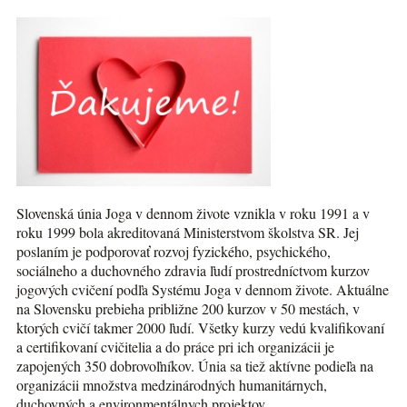
Slovenská únia Joga v dennom živote vznikla v roku 1991 a v
roku 1999 bola akreditovaná Ministerstvom školstva SR. Jej
poslaním je podporovať rozvoj fyzického, psychického,
sociálneho a duchovného zdravia ľudí prostredníctvom kurzov
jogových cvičení podľa Systému Joga v dennom živote. Aktuálne
na Slovensku prebieha približne 200 kurzov v 50 mestách, v
ktorých cvičí takmer 2000 ľudí. Všetky kurzy vedú kvalifikovaní
a certifikovaní cvičitelia a do práce pri ich organizácii je
zapojených 350 dobrovoľníkov. Únia sa tiež aktívne podieľa na
organizácii množstva medzinárodných humanitárnych,
duchovných a environmentálnych projektov.