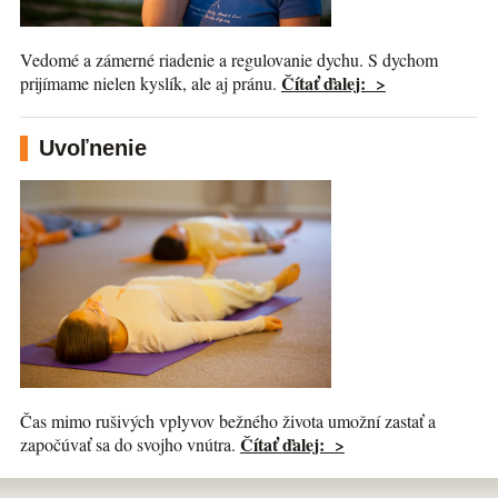
Vedomé a zámerné riadenie a regulovanie dychu. S dychom
Čítať ďalej: >
prijímame nielen kyslík, ale aj pránu.
Uvoľnenie
Čas mimo rušivých vplyvov bežného života umožní zastať a
Čítať ďalej: >
započúvať sa do svojho vnútra.