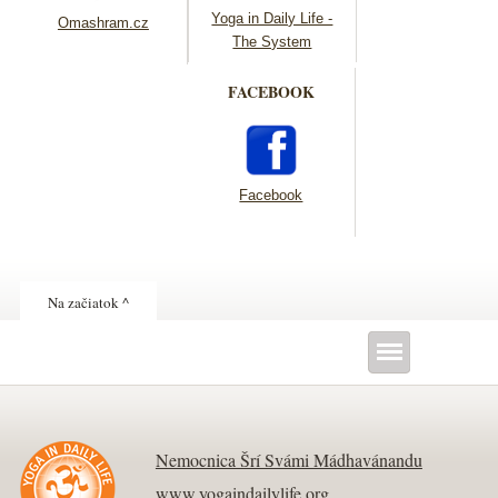
Yoga in Daily Life -
Omashram.cz
The System
FACEBOOK
Facebook
Na začiatok ^
Nemocnica Šrí Svámi Mádhavánandu
www.yogaindailylife.org