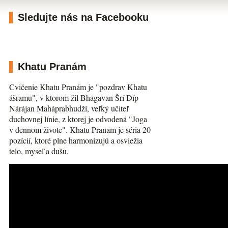
Sledujte nás na Facebooku
Khatu Pranám
Cvičenie Khatu Pranám je "pozdrav Khatu
ášramu", v ktorom žil Bhagavan Šrí Díp
Nárájan Maháprabhudží, veľký učiteľ
duchovnej línie, z ktorej je odvodená "Joga
v dennom živote". Khatu Pranam je séria 20
pozícií, ktoré plne harmonizujú a osviežia
telo, myseľ a dušu.