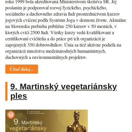
roku 1999 bola akreditovaná Ministerstvom školstva SR. Jej
poslaním je podporovať rozvoj fyzického, psychického,
sociálneho a duchovného zdravia ľudí prostredníctvom kurzov
jogových cvičení podľa Systému Joga v dennom živote. Aktuálne
na Slovensku prebieha približne 250 kurzov v 50 mestách, v
ktorých cvičí 2500 ľudí. Všetky kurzy vedú kvalifikovaní a
certifikovaní cvičitelia a do práce pri ich organizácii je
zapojených 350 dobrovoľníkov. Únia sa tiež aktívne podieľa na
organizácii množstva medzinárodných humanitárnych,
duchovných a environmentálnych projektov.
Čítať ďalej...
9. Martinský vegetariánsky
ples