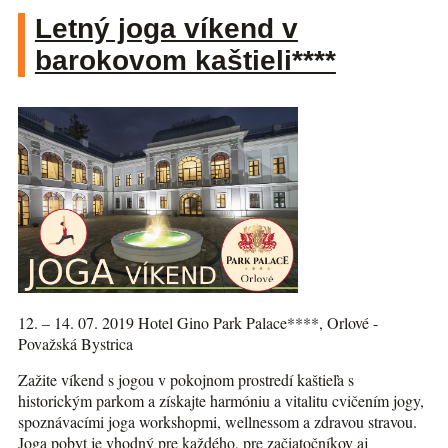
Letný joga víkend v
barokovom kaštieli****
12. – 14. 07. 2019 Hotel Gino Park Palace****, Orlové -
Považská Bystrica
Zažite víkend s jogou v pokojnom prostredí kaštieľa s
historickým parkom a získajte harmóniu a vitalitu cvičením jogy,
spoznávacími joga workshopmi, wellnessom a zdravou stravou.
Joga pobyt je vhodný pre každého, pre začiatočníkov aj