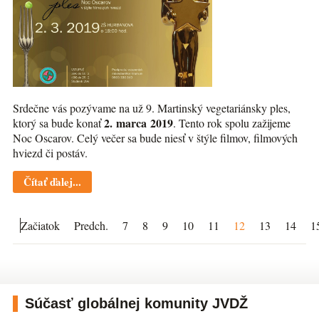
Srdečne vás pozývame na už 9. Martinský vegetariánsky ples,
2. marca 2019
ktorý sa bude konať
. Tento rok spolu zažijeme
Noc Oscarov. Celý večer sa bude niesť v štýle filmov, filmových
hviezd či postáv.
Čítať ďalej...
Začiatok
Predch.
7
8
9
10
11
12
13
14
1
Súčasť globálnej komunity JVDŽ