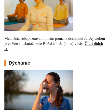
Meditácia sebapoznávaním nám pomáha dosiahnuť Ja. Jej cieľom
Čítať ďalej:
je zažitie a uskutočnenie Božského Ja (átma) v nás.
>
Dýchanie