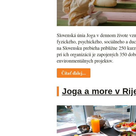
Slovenská únia Joga v dennom živote vzni
fyzického, psychického, sociálneho a du
na Slovensku prebieha približne 250 kurzo
pri ich organizácii je zapojených 350 do
environmentálnych projektov.
Čítať ďalej...
Joga a more v Rij