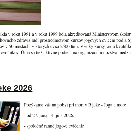
kla v roku 1991 a v roku 1999 bola akreditovaná Ministerstvom školst
chovného zdravia ľudí prostredníctvom kurzov jogových cvičení podľa 
v v 50 mestách, v ktorých cvičí 2500 ľudí. Všetky kurzy vedú kvalifikov
brovoľníkov. Únia sa tiež aktívne podieľa na organizácii množstva med
eke 2026
Pozývame vás na pobyt pri mori v Rijeke - Joga a more
- od 27. júna - 4. júla 2026.
- spoločné ranné jogové cvičenie