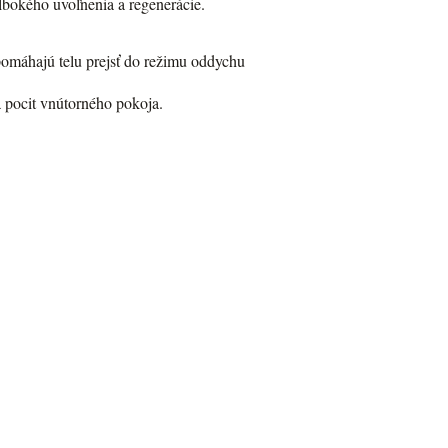
lbokého uvoľnenia a regenerácie.
pomáhajú telu prejsť do režimu oddychu
a pocit vnútorného pokoja.