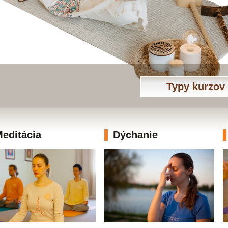
Typy kurzov
editácia
Dýchanie