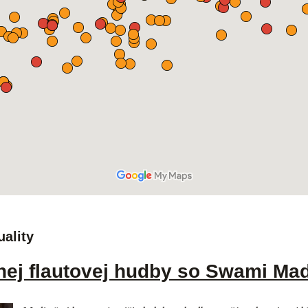
uality
nej flautovej hudby so Swami M