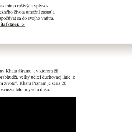
as mimo rušivých vplyvov
ežného života umožní zastať a
apočúvať sa do svojho vnútra.
ítať ďalej: >
av Khatu ášramu", v ktorom žil
bhudží, veľký učiteľ duchovnej línie, z
m živote". Khatu Pranam je séria 20
osviežia telo, myseľ a dušu.