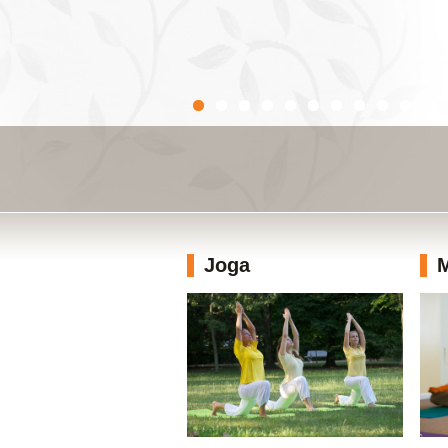
Joga
M