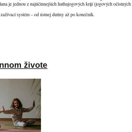
ana je jednou z najúčinnejších hathajogových krijí (jogových očistných 
ý zažívací systém – od ústnej dutiny až po konečník.
ennom živote