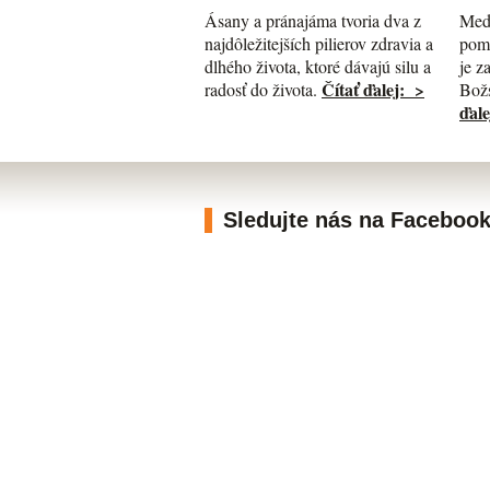
Med
Ásany a pránajáma tvoria dva z
pomá
najdôležitejších pilierov zdravia a
je z
dlhého života, ktoré dávajú silu a
Čítať ďalej: >
Božs
radosť do života.
ďale
Sledujte nás na Faceboo