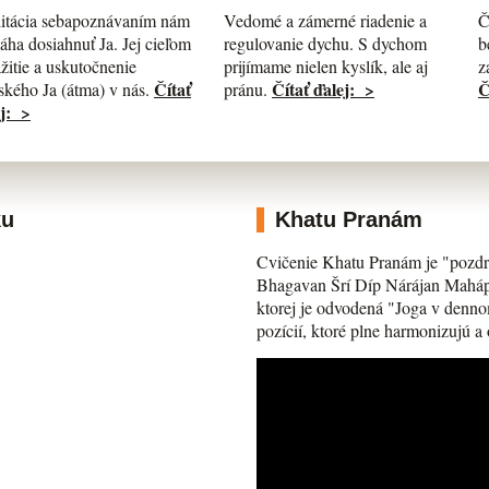
itácia sebapoznávaním nám
Č
Vedomé a zámerné riadenie a
ha dosiahnuť Ja. Jej cieľom
b
regulovanie dychu. S dychom
ažitie a uskutočnenie
z
prijímame nielen kyslík, ale aj
Čítať
Č
Čítať ďalej: >
kého Ja (átma) v nás.
pránu.
j: >
ku
Khatu Pranám
Cvičenie Khatu Pranám je "pozdr
Bhagavan Šrí Díp Nárájan Mahápra
ktorej je odvodená "Joga v denno
pozícií, ktoré plne harmonizujú a 