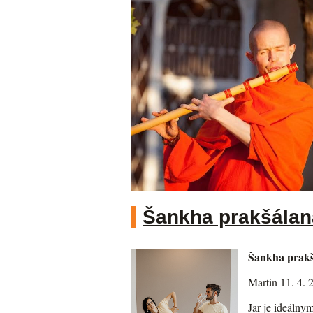
Šankha prakšálana
Šankha prakšá
Martin 11. 4. 
Jar je ideálny