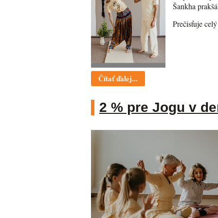
Šankha prakšál
Prečisťuje cel
Čítať ďalej...
2 % pre Jogu v d