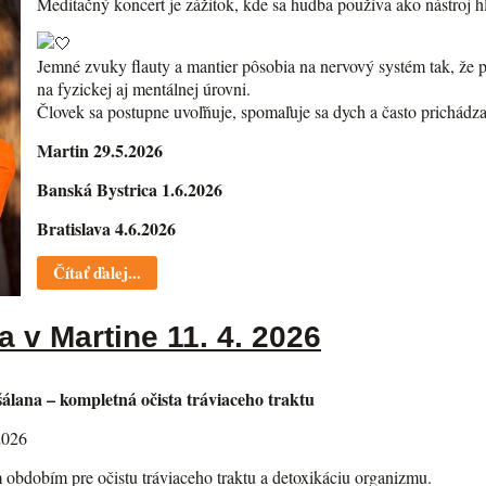
Meditačný koncert je zážitok, kde sa hudba používa ako nástroj h
Jemné zvuky flauty a mantier pôsobia na nervový systém tak, že 
na fyzickej aj mentálnej úrovni.
Človek sa postupne uvoľňuje, spomaľuje sa dych a často prichádz
Martin 29.5.2026
Banská Bystrica 1.6.2026
Bratislava 4.6.2026
Čítať ďalej...
 v Martine 11. 4. 2026
lana – kompletná očista tráviaceho traktu
2026
m obdobím pre očistu tráviaceho traktu a detoxikáciu organizmu.