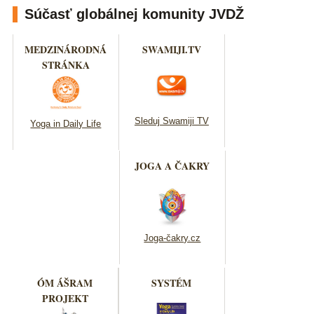
Súčasť globálnej komunity JVDŽ
MEDZINÁRODNÁ
SWAMIJI.TV
STRÁNKA
Sleduj Swamiji TV
Yoga in Daily Life
JOGA A ČAKRY
Joga-čakry.cz
ÓM ÁŠRAM
SYSTÉM
PROJEKT