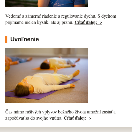
Vedomé a zámerné riadenie a regulovanie dychu. S dychom
Čítať ďalej: >
prijímame nielen kyslík, ale aj pránu.
Uvoľnenie
Čas mimo rušivých vplyvov bežného života umožní zastať a
Čítať ďalej: >
započúvať sa do svojho vnútra.