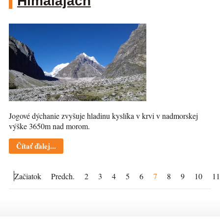
Himalájach
Jogové dýchanie zvyšuje hladinu kyslíka v krvi v nadmorskej
výške 3650m nad morom.
Čítať ďalej...
Začiatok
Predch.
2
3
4
5
6
7
8
9
10
11