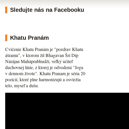
Sledujte nás na Facebooku
Khatu Pranám
Cvičenie Khatu Pranám je "pozdrav Khatu
ášramu", v ktorom žil Bhagavan Šrí Díp
Nárájan Maháprabhudží, veľký učiteľ
duchovnej línie, z ktorej je odvodená "Joga
v dennom živote". Khatu Pranam je séria 20
pozícií, ktoré plne harmonizujú a osviežia
telo, myseľ a dušu.