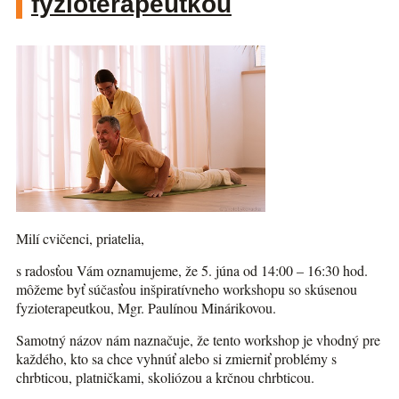
fyzioterapeutkou
Milí cvičenci, priatelia,
s radosťou Vám oznamujeme, že 5. júna od 14:00 – 16:30 hod.
môžeme byť súčasťou inšpiratívneho workshopu so skúsenou
fyzioterapeutkou, Mgr. Paulínou Minárikovou.
Samotný názov nám naznačuje, že tento workshop je vhodný pre
každého, kto sa chce vyhnúť alebo si zmierniť problémy s
chrbticou, platničkami, skoliózou a krčnou chrbticou.