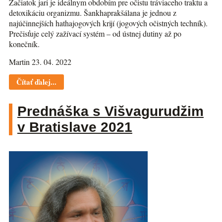
Začiatok jari je ideálnym obdobím pre očistu tráviaceho traktu a
detoxikáciu organizmu. Šankhaprakšálana je jednou z
najúčinnejších hathajogových krijí (jogových očistných techník).
Prečisťuje celý zažívací systém – od ústnej dutiny až po
konečník.
Martin 23. 04. 2022
Čítať ďalej...
Prednáška s Višvagurudžim
v Bratislave 2021