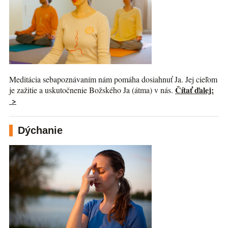
Meditácia sebapoznávaním nám pomáha dosiahnuť Ja. Jej cieľom
Čítať ďalej:
je zažitie a uskutočnenie Božského Ja (átma) v nás.
>
Dýchanie