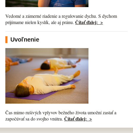
Vedomé a zámerné riadenie a regulovanie dychu. S dychom
Čítať ďalej: >
prijímame nielen kyslík, ale aj pránu.
Uvoľnenie
Čas mimo rušivých vplyvov bežného života umožní zastať a
Čítať ďalej: >
započúvať sa do svojho vnútra.