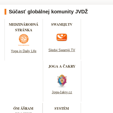
Súčasť globálnej komunity JVDŽ
MEDZINÁRODNÁ
SWAMIJI.TV
STRÁNKA
Sleduj Swamiji TV
Yoga in Daily Life
JOGA A ČAKRY
Joga-čakry.cz
ÓM ÁŠRAM
SYSTÉM