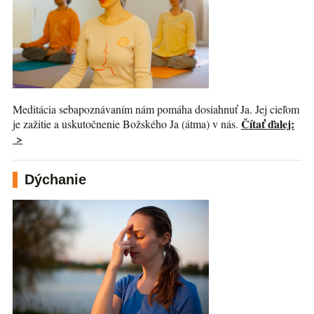
Meditácia sebapoznávaním nám pomáha dosiahnuť Ja. Jej cieľom
Čítať ďalej:
je zažitie a uskutočnenie Božského Ja (átma) v nás.
>
Dýchanie