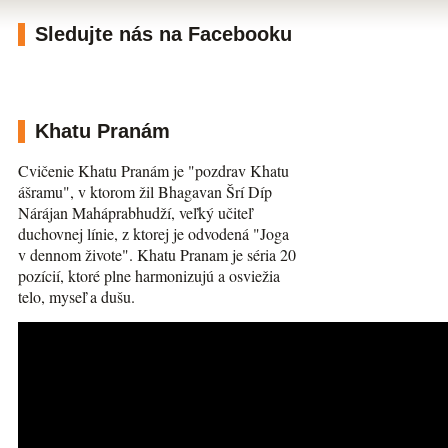
Sledujte nás na Facebooku
Khatu Pranám
Cvičenie Khatu Pranám je "pozdrav Khatu
ášramu", v ktorom žil Bhagavan Šrí Díp
Nárájan Maháprabhudží, veľký učiteľ
duchovnej línie, z ktorej je odvodená "Joga
v dennom živote". Khatu Pranam je séria 20
pozícií, ktoré plne harmonizujú a osviežia
telo, myseľ a dušu.