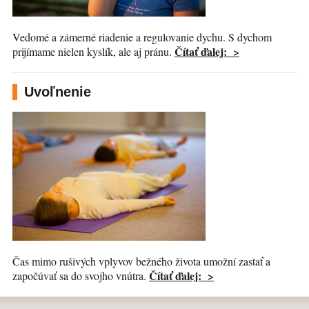
Vedomé a zámerné riadenie a regulovanie dychu. S dychom
Čítať ďalej: >
prijímame nielen kyslík, ale aj pránu.
Uvoľnenie
Čas mimo rušivých vplyvov bežného života umožní zastať a
Čítať ďalej: >
započúvať sa do svojho vnútra.