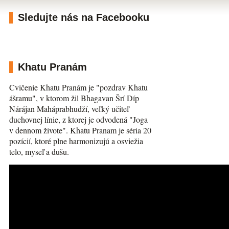
Sledujte nás na Facebooku
Khatu Pranám
Cvičenie Khatu Pranám je "pozdrav Khatu
ášramu", v ktorom žil Bhagavan Šrí Díp
Nárájan Maháprabhudží, veľký učiteľ
duchovnej línie, z ktorej je odvodená "Joga
v dennom živote". Khatu Pranam je séria 20
pozícií, ktoré plne harmonizujú a osviežia
telo, myseľ a dušu.