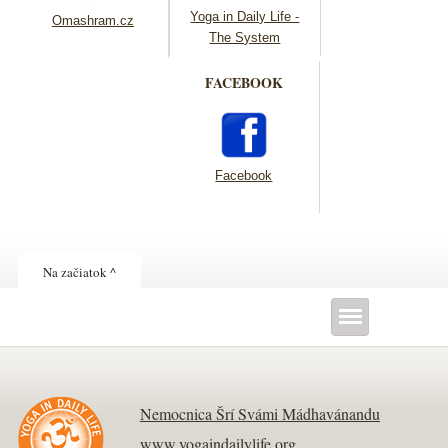
Yoga in Daily Life -
Omashram.cz
The System
FACEBOOK
Facebook
Na začiatok ^
Nemocnica Šrí Svámi Mádhavánandu
www.yogaindailylife.org