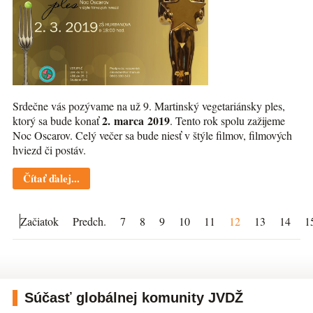
Srdečne vás pozývame na už 9. Martinský vegetariánsky ples,
2. marca 2019
ktorý sa bude konať
. Tento rok spolu zažijeme
Noc Oscarov. Celý večer sa bude niesť v štýle filmov, filmových
hviezd či postáv.
Čítať ďalej...
Začiatok
Predch.
7
8
9
10
11
12
13
14
1
Súčasť globálnej komunity JVDŽ