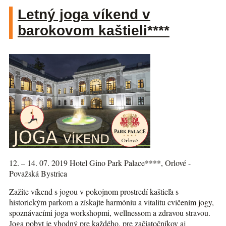
Letný joga víkend v
barokovom kaštieli****
12. – 14. 07. 2019 Hotel Gino Park Palace****, Orlové -
Považská Bystrica
Zažite víkend s jogou v pokojnom prostredí kaštieľa s
historickým parkom a získajte harmóniu a vitalitu cvičením jogy,
spoznávacími joga workshopmi, wellnessom a zdravou stravou.
Joga pobyt je vhodný pre každého, pre začiatočníkov aj