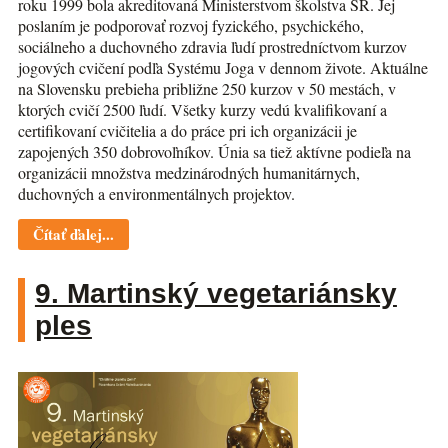
roku 1999 bola akreditovaná Ministerstvom školstva SR. Jej
poslaním je podporovať rozvoj fyzického, psychického,
sociálneho a duchovného zdravia ľudí prostredníctvom kurzov
jogových cvičení podľa Systému Joga v dennom živote. Aktuálne
na Slovensku prebieha približne 250 kurzov v 50 mestách, v
ktorých cvičí 2500 ľudí. Všetky kurzy vedú kvalifikovaní a
certifikovaní cvičitelia a do práce pri ich organizácii je
zapojených 350 dobrovoľníkov. Únia sa tiež aktívne podieľa na
organizácii množstva medzinárodných humanitárnych,
duchovných a environmentálnych projektov.
Čítať ďalej...
9. Martinský vegetariánsky
ples