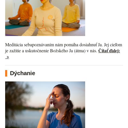
Meditácia sebapoznávaním nám pomáha dosiahnuť Ja. Jej cieľom
Čítať ďalej:
je zažitie a uskutočnenie Božského Ja (átma) v nás.
>
Dýchanie