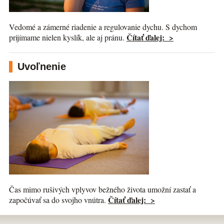
Vedomé a zámerné riadenie a regulovanie dychu. S dychom
Čítať ďalej: >
prijímame nielen kyslík, ale aj pránu.
Uvoľnenie
Čas mimo rušivých vplyvov bežného života umožní zastať a
Čítať ďalej: >
započúvať sa do svojho vnútra.