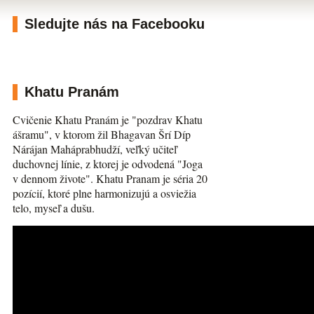
Sledujte nás na Facebooku
Khatu Pranám
Cvičenie Khatu Pranám je "pozdrav Khatu
ášramu", v ktorom žil Bhagavan Šrí Díp
Nárájan Maháprabhudží, veľký učiteľ
duchovnej línie, z ktorej je odvodená "Joga
v dennom živote". Khatu Pranam je séria 20
pozícií, ktoré plne harmonizujú a osviežia
telo, myseľ a dušu.