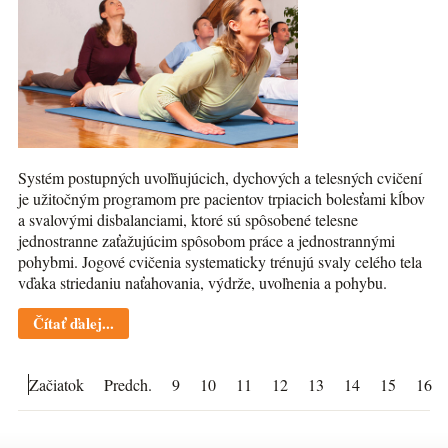
Systém postupných uvoľňujúcich, dychových a telesných cvičení
je užitočným programom pre pacientov trpiacich bolesťami kĺbov
a svalovými disbalanciami, ktoré sú spôsobené telesne
jednostranne zaťažujúcim spôsobom práce a jednostrannými
pohybmi. Jogové cvičenia systematicky trénujú svaly celého tela
vďaka striedaniu naťahovania, výdrže, uvoľnenia a pohybu.
Čítať ďalej...
Začiatok
Predch.
9
10
11
12
13
14
15
16