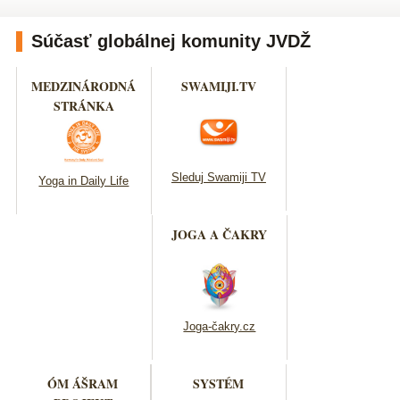
Súčasť globálnej komunity JVDŽ
MEDZINÁRODNÁ
SWAMIJI.TV
STRÁNKA
Sleduj Swamiji TV
Yoga in Daily Life
JOGA A ČAKRY
Joga-čakry.cz
ÓM ÁŠRAM
SYSTÉM