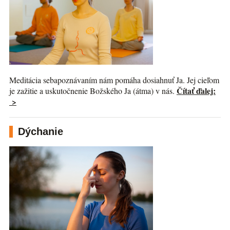
Meditácia sebapoznávaním nám pomáha dosiahnuť Ja. Jej cieľom
Čítať ďalej:
je zažitie a uskutočnenie Božského Ja (átma) v nás.
>
Dýchanie