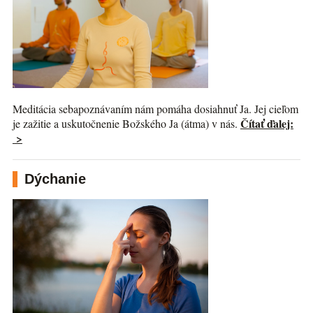
Meditácia sebapoznávaním nám pomáha dosiahnuť Ja. Jej cieľom
Čítať ďalej:
je zažitie a uskutočnenie Božského Ja (átma) v nás.
>
Dýchanie