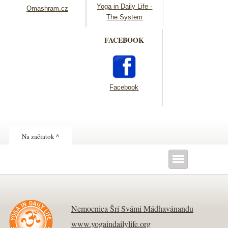
Yoga in Daily Life -
Omashram.cz
The System
FACEBOOK
Facebook
Na začiatok ^
Nemocnica Šrí Svámi Mádhavánandu
www.yogaindailylife.org