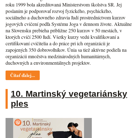
roku 1999 bola akreditovaná Ministerstvom školstva SR. Jej
poslaním je podporovať rozvoj fyzického, psychického,
sociálneho a duchovného zdravia ľudí prostredníctvom kurzov
jogových cvičení podľa Systému Joga v dennom živote. Aktuálne
na Slovensku prebieha približne 250 kurzov v 50 mestách, v
ktorých cvičí 2500 ľudí. Všetky kurzy vedú kvalifikovaní a
certifikovaní cvičitelia a do práce pri ich organizácii je
zapojených 350 dobrovoľníkov. Únia sa tiež aktívne podieľa na
organizácii množstva medzinárodných humanitárnych,
duchovných a environmentálnych projektov.
Čítať ďalej...
10. Martinský vegetariánsky
ples