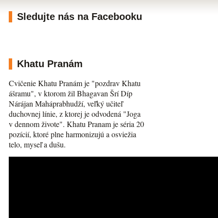
Sledujte nás na Facebooku
Khatu Pranám
Cvičenie Khatu Pranám je "pozdrav Khatu
ášramu", v ktorom žil Bhagavan Šrí Díp
Nárájan Maháprabhudží, veľký učiteľ
duchovnej línie, z ktorej je odvodená "Joga
v dennom živote". Khatu Pranam je séria 20
pozícií, ktoré plne harmonizujú a osviežia
telo, myseľ a dušu.