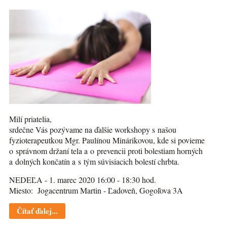
Milí priatelia,
srdečne Vás pozývame na ďalšie workshopy s našou
fyzioterapeutkou Mgr. Paulínou Minárikovou, kde si povieme
o správnom držaní tela a o prevencii proti bolestiam horných
a dolných končatín a s tým súvisiacich bolestí chrbta.
NEDEĽA - 1. marec 2020 16:00 - 18:30 hod.
Miesto: Jogacentrum Martin - Ľadoveň, Gogoľova 3A
Čítať ďalej...