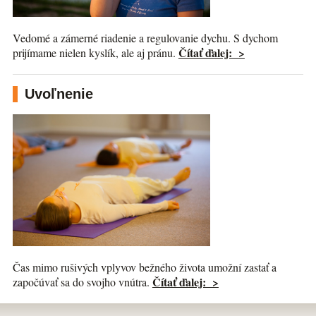
Vedomé a zámerné riadenie a regulovanie dychu. S dychom
Čítať ďalej: >
prijímame nielen kyslík, ale aj pránu.
Uvoľnenie
Čas mimo rušivých vplyvov bežného života umožní zastať a
Čítať ďalej: >
započúvať sa do svojho vnútra.