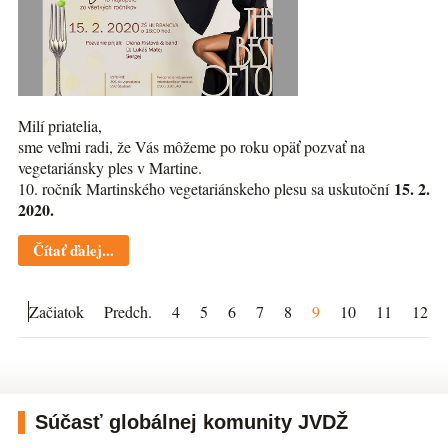
Milí priatelia,
sme veľmi radi, že Vás môžeme po roku opäť pozvať na
vegetariánsky ples v Martine.
15. 2.
10. ročník Martinského vegetariánskeho plesu sa uskutoční
2020.
Čítať ďalej...
Začiatok
Predch.
4
5
6
7
8
9
10
11
12
Súčasť globálnej komunity JVDŽ