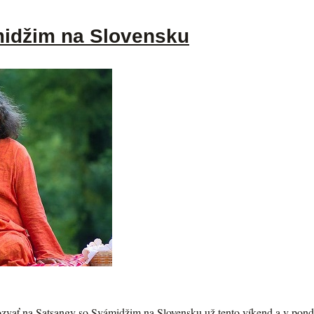
idžim na Slovensku
zvať na Satsangy so Svámidžim na Slovensku už tento víkend a v ponde