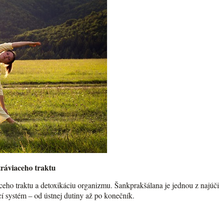
tráviaceho traktu
aceho traktu a detoxikáciu organizmu. Šankprakšálana je jednou z najúči
ací systém – od ústnej dutiny až po konečník.