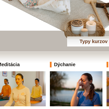
Typy kurzov
editácia
Dýchanie