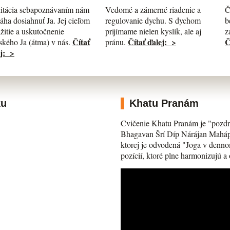
itácia sebapoznávaním nám
Č
Vedomé a zámerné riadenie a
ha dosiahnuť Ja. Jej cieľom
b
regulovanie dychu. S dychom
ažitie a uskutočnenie
z
prijímame nielen kyslík, ale aj
Čítať
Č
Čítať ďalej: >
kého Ja (átma) v nás.
pránu.
j: >
ku
Khatu Pranám
Cvičenie Khatu Pranám je "pozdr
Bhagavan Šrí Díp Nárájan Mahápra
ktorej je odvodená "Joga v denno
pozícií, ktoré plne harmonizujú a 