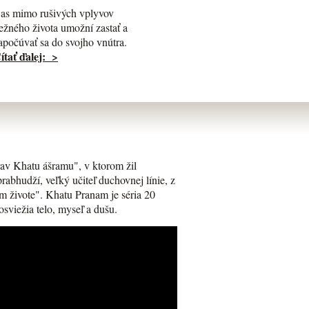
as mimo rušivých vplyvov
ežného života umožní zastať a
apočúvať sa do svojho vnútra.
ítať ďalej: >
av Khatu ášramu", v ktorom žil
bhudží, veľký učiteľ duchovnej línie, z
m živote". Khatu Pranam je séria 20
osviežia telo, myseľ a dušu.