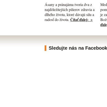
Med
Ásany a pránajáma tvoria dva z
pomá
najdôležitejších pilierov zdravia a
je z
dlhého života, ktoré dávajú silu a
Čítať ďalej: >
Božs
radosť do života.
ďale
Sledujte nás na Faceboo