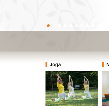
Joga
M