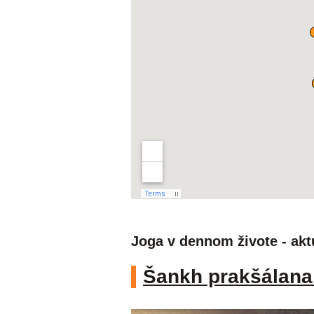
Joga v dennom živote - akt
Šankh prakšálana 