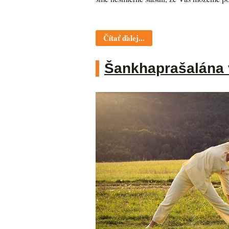
Čítať ďalej...
Šankhaprašalána 