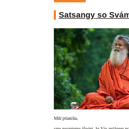
Satsangy so Svám
Milí priatelia,
sme nesmierne šťastní, že Vás môžeme po