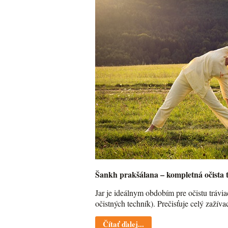
Šankh prakšálana – kompletná očista 
Jar je ideálnym obdobím pre očistu trávi
očistných techník). Prečisťuje celý zažív
Čítať ďalej...