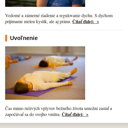
Vedomé a zámerné riadenie a regulovanie dychu. S dychom
Čítať ďalej: >
prijímame nielen kyslík, ale aj pránu.
Uvoľnenie
Čas mimo rušivých vplyvov bežného života umožní zastať a
Čítať ďalej: >
započúvať sa do svojho vnútra.