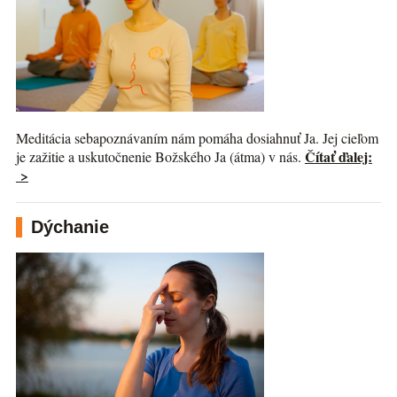
Meditácia sebapoznávaním nám pomáha dosiahnuť Ja. Jej cieľom
Čítať ďalej:
je zažitie a uskutočnenie Božského Ja (átma) v nás.
>
Dýchanie