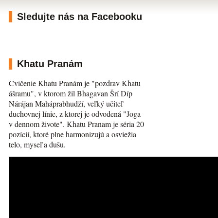
Sledujte nás na Facebooku
Khatu Pranám
Cvičenie Khatu Pranám je "pozdrav Khatu
ášramu", v ktorom žil Bhagavan Šrí Díp
Nárájan Maháprabhudží, veľký učiteľ
duchovnej línie, z ktorej je odvodená "Joga
v dennom živote". Khatu Pranam je séria 20
pozícií, ktoré plne harmonizujú a osviežia
telo, myseľ a dušu.