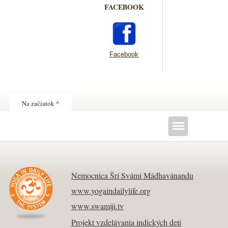
FACEBOOK
Facebook
Na začiatok ^
Nemocnica Šrí Svámi Mádhavánandu
www.yogaindailylife.org
www.swamiji.tv
Projekt vzdelávania indických detí