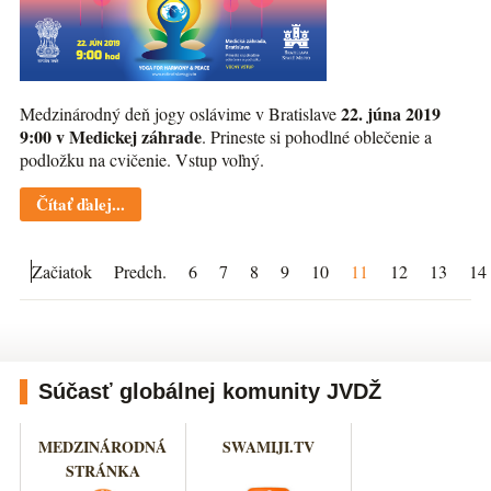
22. júna 2019
Medzinárodný deň jogy oslávime v Bratislave
9:00 v Medickej záhrade
. Prineste si pohodlné oblečenie a
podložku na cvičenie. Vstup voľný.
Čítať ďalej...
Začiatok
Predch.
6
7
8
9
10
11
12
13
14
Súčasť globálnej komunity JVDŽ
MEDZINÁRODNÁ
SWAMIJI.TV
STRÁNKA