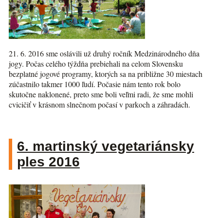
21. 6. 2016 sme oslávili už druhý ročník Medzinárodného dňa
jogy. Počas celého týždňa prebiehali na celom Slovensku
bezplatné jogové programy, ktorých sa na približne 30 miestach
zúčastnilo takmer 1000 ľudí. Počasie nám tento rok bolo
skutočne naklonené, preto sme boli veľmi radi, že sme mohli
cvicičiť v krásnom slnečnom počasí v parkoch a záhradách.
6. martinský vegetariánsky
ples 2016