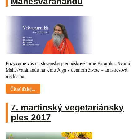
Mahéšvaránandu
Pozývame vás na slovenské prednáškové turné Paramhas Svámi
Mahéšvaránandu na tému Joga v dennom živote – antistresová
meditácia.
Čítať ďalej...
7. martinský vegetariánsky
ples 2017