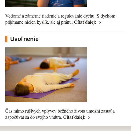
Vedomé a zámerné riadenie a regulovanie dychu. S dychom
Čítať ďalej: >
prijímame nielen kyslík, ale aj pránu.
Uvoľnenie
Čas mimo rušivých vplyvov bežného života umožní zastať a
Čítať ďalej: >
započúvať sa do svojho vnútra.