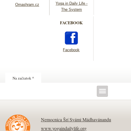
Yoga in Daily Life -
Omashram.cz
The System
FACEBOOK
Facebook
Na začiatok ^
Nemocnica Šrí Svámi Mádhavánandu
www.yogaindailylife.org