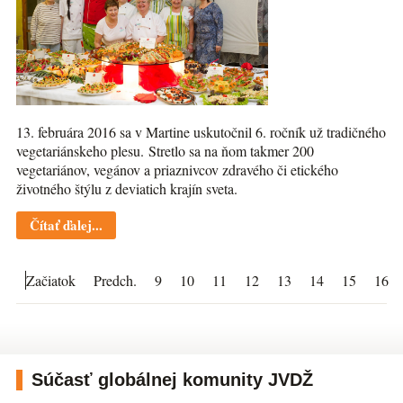
13. februára 2016 sa v Martine uskutočnil 6. ročník už tradičného
vegetariánskeho plesu. Stretlo sa na ňom takmer 200
vegetariánov, vegánov a priaznivcov zdravého či etického
životného štýlu z deviatich krajín sveta.
Čítať ďalej...
Začiatok
Predch.
9
10
11
12
13
14
15
16
Súčasť globálnej komunity JVDŽ