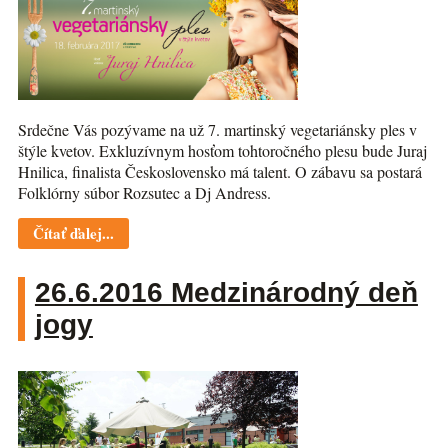
Srdečne Vás pozývame na už 7. martinský vegetariánsky ples v
štýle kvetov. Exkluzívnym hosťom tohtoročného plesu bude Juraj
Hnilica, finalista Československo má talent. O zábavu sa postará
Folklórny súbor Rozsutec a Dj Andress.
Čítať ďalej...
26.6.2016 Medzinárodný deň
jogy