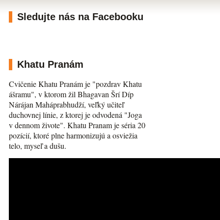
Sledujte nás na Facebooku
Khatu Pranám
Cvičenie Khatu Pranám je "pozdrav Khatu
ášramu", v ktorom žil Bhagavan Šrí Díp
Nárájan Maháprabhudží, veľký učiteľ
duchovnej línie, z ktorej je odvodená "Joga
v dennom živote". Khatu Pranam je séria 20
pozícií, ktoré plne harmonizujú a osviežia
telo, myseľ a dušu.