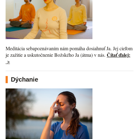
Meditácia sebapoznávaním nám pomáha dosiahnuť Ja. Jej cieľom
Čítať ďalej:
je zažitie a uskutočnenie Božského Ja (átma) v nás.
>
Dýchanie