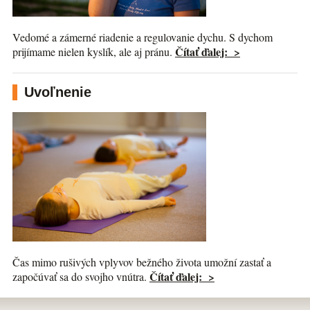
Vedomé a zámerné riadenie a regulovanie dychu. S dychom
Čítať ďalej: >
prijímame nielen kyslík, ale aj pránu.
Uvoľnenie
Čas mimo rušivých vplyvov bežného života umožní zastať a
Čítať ďalej: >
započúvať sa do svojho vnútra.