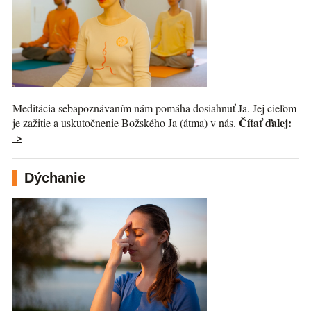
Meditácia sebapoznávaním nám pomáha dosiahnuť Ja. Jej cieľom
Čítať ďalej:
je zažitie a uskutočnenie Božského Ja (átma) v nás.
>
Dýchanie