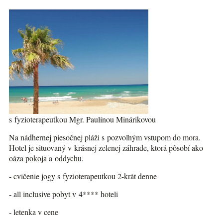
s fyzioterapeutkou Mgr. Paulínou Minárikovou
Na nádhernej piesočnej pláži s pozvoľným vstupom do mora.
Hotel je situovaný v krásnej zelenej záhrade, ktorá pôsobí ako
oáza pokoja a oddychu.
- cvičenie jogy s fyzioterapeutkou 2-krát denne
- all inclusive pobyt v 4**** hoteli
- letenka v cene