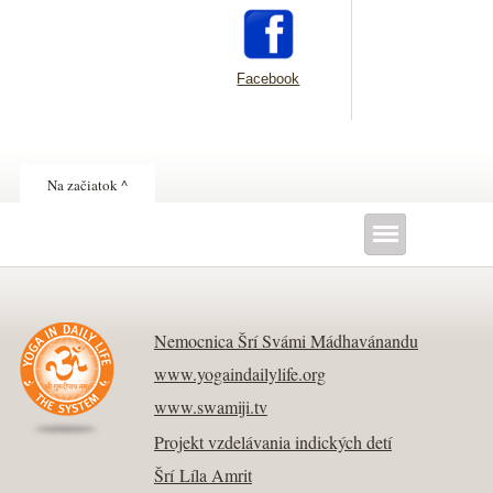
Facebook
Na začiatok ^
Nemocnica Šrí Svámi Mádhavánandu
www.yogaindailylife.org
www.swamiji.tv
Projekt vzdelávania indických detí
Šrí Líla Amrit