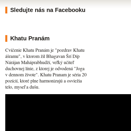
Sledujte nás na Facebooku
Khatu Pranám
Cvičenie Khatu Pranám je "pozdrav Khatu
ášramu", v ktorom žil Bhagavan Šrí Díp
Nárájan Maháprabhudží, veľký učiteľ
duchovnej línie, z ktorej je odvodená "Joga
v dennom živote". Khatu Pranam je séria 20
pozícií, ktoré plne harmonizujú a osviežia
telo, myseľ a dušu.