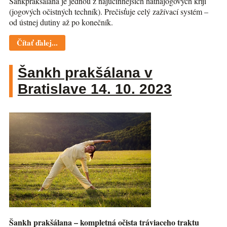
Šankprakšálana je jednou z najúčinnejších hathajogových krijí
(jogových očistných techník). Prečisťuje celý zažívací systém –
od ústnej dutiny až po konečník.
Čítať ďalej...
Šankh prakšálana v
Bratislave 14. 10. 2023
Šankh prakšálana – kompletná očista tráviaceho traktu