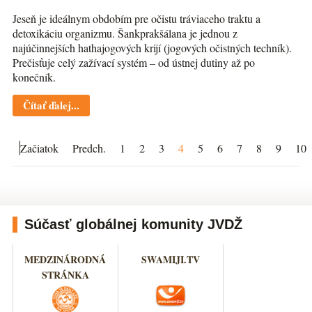
Jeseň je ideálnym obdobím pre očistu tráviaceho traktu a
detoxikáciu organizmu. Šankprakšálana je jednou z
najúčinnejších hathajogových krijí (jogových očistných techník).
Prečisťuje celý zažívací systém – od ústnej dutiny až po
konečník.
Čítať ďalej...
Začiatok
Predch.
1
2
3
4
5
6
7
8
9
10
Súčasť globálnej komunity JVDŽ
MEDZINÁRODNÁ
SWAMIJI.TV
STRÁNKA