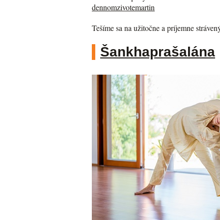
dennomzivotemartin
Tešíme sa na užitočne a príjemne stráven
Šankhaprašalána