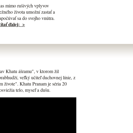
as mimo rušivých vplyvov
ežného života umožní zastať a
apočúvať sa do svojho vnútra.
ítať ďalej: >
av Khatu ášramu", v ktorom žil
bhudží, veľký učiteľ duchovnej línie, z
m živote". Khatu Pranam je séria 20
osviežia telo, myseľ a dušu.