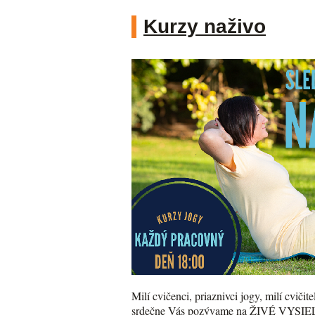
Kurzy naživo
Milí cvičenci, priaznivci jogy, milí cvičitel
srdečne Vás pozývame na ŽIVÉ VYSIELAN