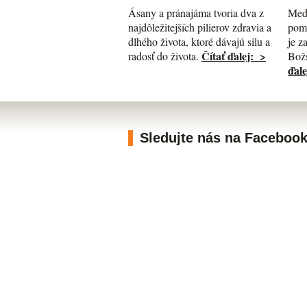
Med
Ásany a pránajáma tvoria dva z
pomá
najdôležitejších pilierov zdravia a
je z
dlhého života, ktoré dávajú silu a
Čítať ďalej: >
Božs
radosť do života.
ďale
Sledujte nás na Faceboo