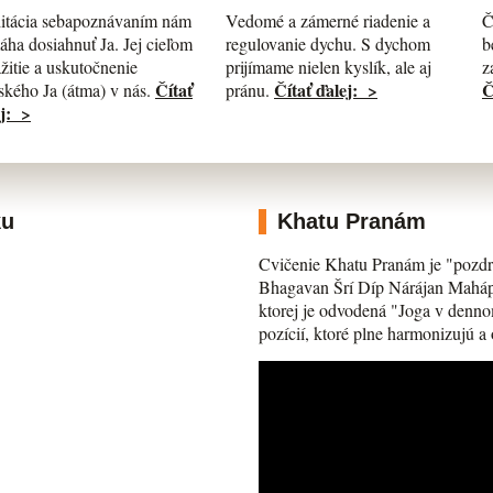
itácia sebapoznávaním nám
Č
Vedomé a zámerné riadenie a
ha dosiahnuť Ja. Jej cieľom
b
regulovanie dychu. S dychom
ažitie a uskutočnenie
z
prijímame nielen kyslík, ale aj
Čítať
Č
Čítať ďalej: >
kého Ja (átma) v nás.
pránu.
j: >
ku
Khatu Pranám
Cvičenie Khatu Pranám je "pozdr
Bhagavan Šrí Díp Nárájan Mahápra
ktorej je odvodená "Joga v denno
pozícií, ktoré plne harmonizujú a 