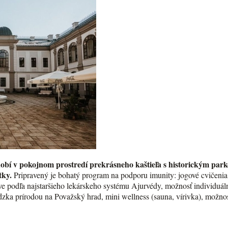
dobí v pokojnom prostredí prekrásneho kaštieľa s historickým pa
tky.
Pripravený je bohatý program na podporu imunity: jogové cvičenia (
e podľa najstaršieho lekárskeho systému Ajurvédy, možnosť individuáln
dzka prírodou na Považský hrad, mini wellness (sauna, vírivka), možno