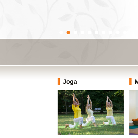
Joga
M