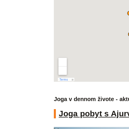
Joga v dennom živote - akt
Joga pobyt s Ajur