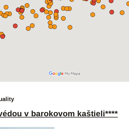
uality
védou v barokovom kaštieli****