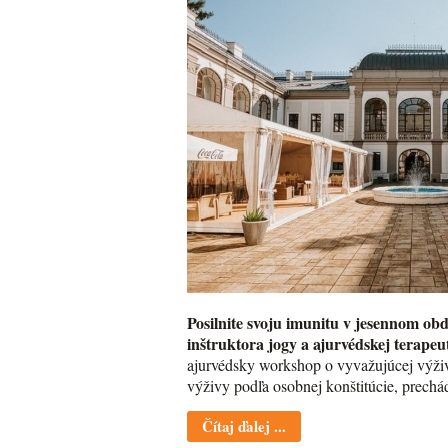
Posilnite svoju imunitu v jesennom ob
inštruktora jogy a ajurvédskej terapeu
ajurvédsky workshop o vyvažujúcej výživ
výživy podľa osobnej konštitúcie, prechá
Čítaj ďalej ...