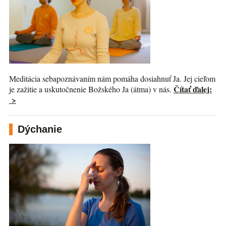
Meditácia sebapoznávaním nám pomáha dosiahnuť Ja. Jej cieľom
Čítať ďalej:
je zažitie a uskutočnenie Božského Ja (átma) v nás.
>
Dýchanie