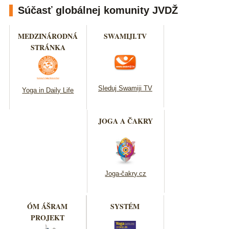
Súčasť globálnej komunity JVDŽ
MEDZINÁRODNÁ
SWAMIJI.TV
STRÁNKA
Sleduj Swamiji TV
Yoga in Daily Life
JOGA A ČAKRY
Joga-čakry.cz
ÓM ÁŠRAM
SYSTÉM
PROJEKT