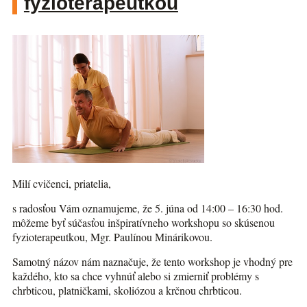
fyzioterapeutkou
Milí cvičenci, priatelia,
s radosťou Vám oznamujeme, že 5. júna od 14:00 – 16:30 hod.
môžeme byť súčasťou inšpiratívneho workshopu so skúsenou
fyzioterapeutkou, Mgr. Paulínou Minárikovou.
Samotný názov nám naznačuje, že tento workshop je vhodný pre
každého, kto sa chce vyhnúť alebo si zmierniť problémy s
chrbticou, platničkami, skoliózou a krčnou chrbticou.