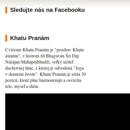
Sledujte nás na Facebooku
Khatu Pranám
Cvičenie Khatu Pranám je "pozdrav Khatu
ášramu", v ktorom žil Bhagavan Šrí Díp
Nárájan Maháprabhudží, veľký učiteľ
duchovnej línie, z ktorej je odvodená "Joga
v dennom živote". Khatu Pranam je séria 20
pozícií, ktoré plne harmonizujú a osviežia
telo, myseľ a dušu.