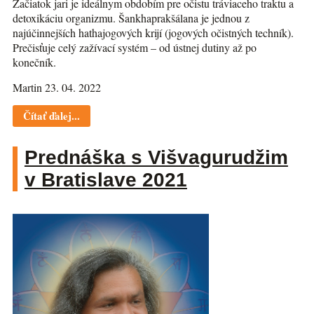
Začiatok jari je ideálnym obdobím pre očistu tráviaceho traktu a
detoxikáciu organizmu. Šankhaprakšálana je jednou z
najúčinnejších hathajogových krijí (jogových očistných techník).
Prečisťuje celý zažívací systém – od ústnej dutiny až po
konečník.
Martin 23. 04. 2022
Čítať ďalej...
Prednáška s Višvagurudžim
v Bratislave 2021