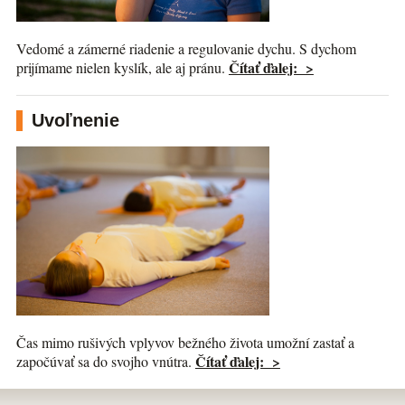
Vedomé a zámerné riadenie a regulovanie dychu. S dychom
Čítať ďalej: >
prijímame nielen kyslík, ale aj pránu.
Uvoľnenie
Čas mimo rušivých vplyvov bežného života umožní zastať a
Čítať ďalej: >
započúvať sa do svojho vnútra.