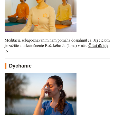
Meditácia sebapoznávaním nám pomáha dosiahnuť Ja. Jej cieľom
Čítať ďalej:
je zažitie a uskutočnenie Božského Ja (átma) v nás.
>
Dýchanie