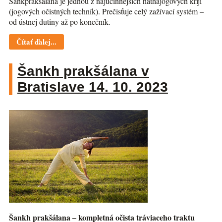
Šankprakšálana je jednou z najúčinnejších hathajogových krijí
(jogových očistných techník). Prečisťuje celý zažívací systém –
od ústnej dutiny až po konečník.
Čítať ďalej...
Šankh prakšálana v
Bratislave 14. 10. 2023
Šankh prakšálana – kompletná očista tráviaceho traktu