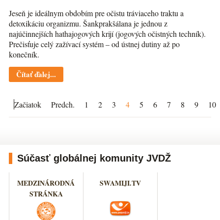
Jeseň je ideálnym obdobím pre očistu tráviaceho traktu a
detoxikáciu organizmu. Šankprakšálana je jednou z
najúčinnejších hathajogových krijí (jogových očistných techník).
Prečisťuje celý zažívací systém – od ústnej dutiny až po
konečník.
Čítať ďalej...
Začiatok
Predch.
1
2
3
4
5
6
7
8
9
10
Súčasť globálnej komunity JVDŽ
MEDZINÁRODNÁ
SWAMIJI.TV
STRÁNKA