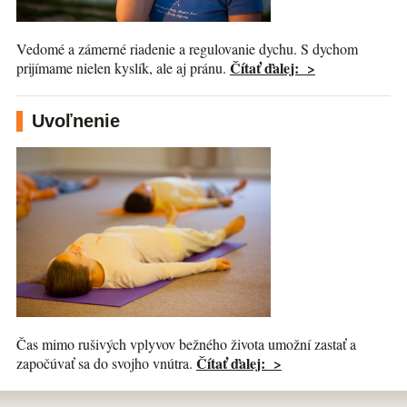
Vedomé a zámerné riadenie a regulovanie dychu. S dychom
Čítať ďalej: >
prijímame nielen kyslík, ale aj pránu.
Uvoľnenie
Čas mimo rušivých vplyvov bežného života umožní zastať a
Čítať ďalej: >
započúvať sa do svojho vnútra.