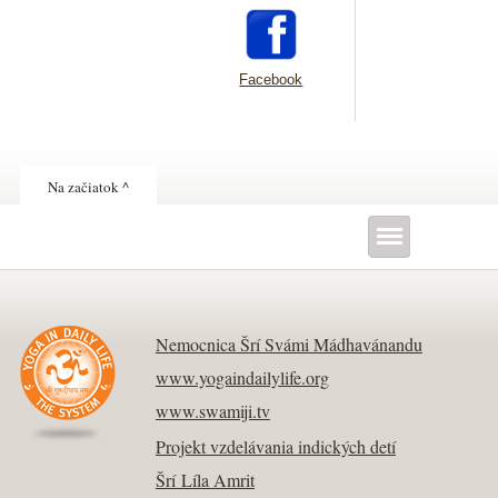
Facebook
Na začiatok ^
Nemocnica Šrí Svámi Mádhavánandu
www.yogaindailylife.org
www.swamiji.tv
Projekt vzdelávania indických detí
Šrí Líla Amrit