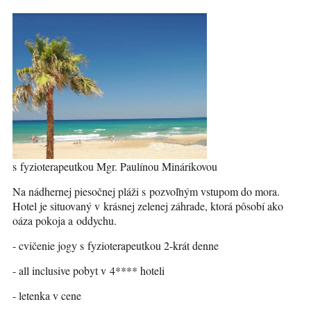
s fyzioterapeutkou Mgr. Paulínou Minárikovou
Na nádhernej piesočnej pláži s pozvoľným vstupom do mora.
Hotel je situovaný v krásnej zelenej záhrade, ktorá pôsobí ako
oáza pokoja a oddychu.
- cvičenie jogy s fyzioterapeutkou 2-krát denne
- all inclusive pobyt v 4**** hoteli
- letenka v cene