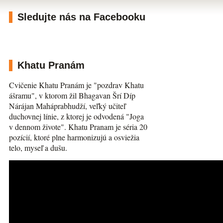
Sledujte nás na Facebooku
Khatu Pranám
Cvičenie Khatu Pranám je "pozdrav Khatu
ášramu", v ktorom žil Bhagavan Šrí Díp
Nárájan Maháprabhudží, veľký učiteľ
duchovnej línie, z ktorej je odvodená "Joga
v dennom živote". Khatu Pranam je séria 20
pozícií, ktoré plne harmonizujú a osviežia
telo, myseľ a dušu.