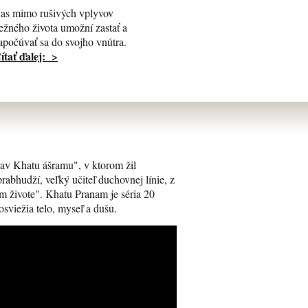
as mimo rušivých vplyvov
ežného života umožní zastať a
apočúvať sa do svojho vnútra.
ítať ďalej: >
av Khatu ášramu", v ktorom žil
bhudží, veľký učiteľ duchovnej línie, z
m živote". Khatu Pranam je séria 20
osviežia telo, myseľ a dušu.