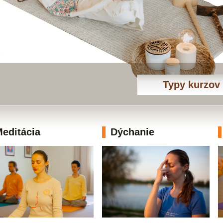
Typy kurzov
editácia
Dýchanie