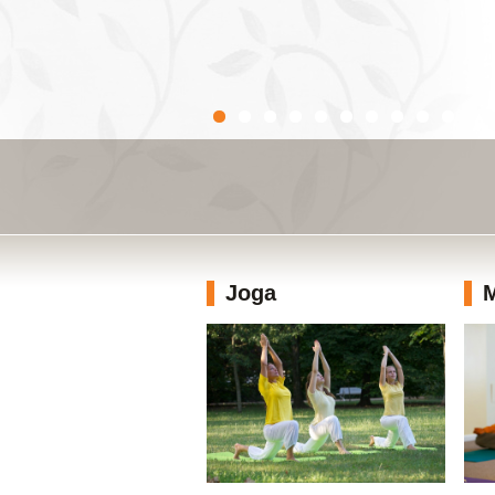
Joga
M