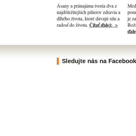
Med
Ásany a pránajáma tvoria dva z
pomá
najdôležitejších pilierov zdravia a
je z
dlhého života, ktoré dávajú silu a
Čítať ďalej: >
Božs
radosť do života.
ďale
Sledujte nás na Faceboo