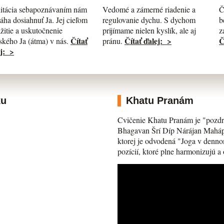
itácia sebapoznávaním nám
Č
Vedomé a zámerné riadenie a
ha dosiahnuť Ja. Jej cieľom
b
regulovanie dychu. S dychom
ažitie a uskutočnenie
z
prijímame nielen kyslík, ale aj
Čítať
Č
Čítať ďalej: >
kého Ja (átma) v nás.
pránu.
j: >
ku
Khatu Pranám
Cvičenie Khatu Pranám je "pozdr
Bhagavan Šrí Díp Nárájan Mahápra
ktorej je odvodená "Joga v denno
pozícií, ktoré plne harmonizujú a 