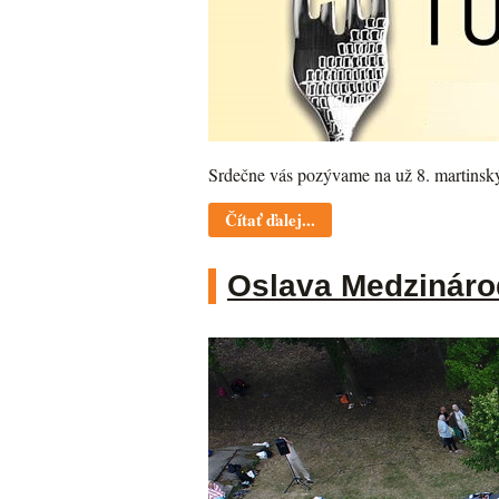
Srdečne vás pozývame na už 8. martinský 
Čítať ďalej...
Oslava Medzináro