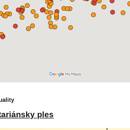
uality
tariánsky ples