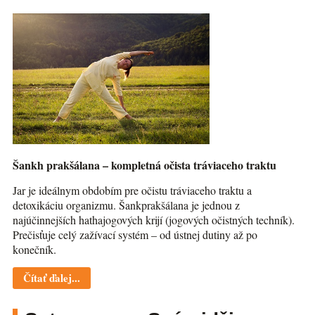
Šankh prakšálana – kompletná očista tráviaceho traktu
Jar je ideálnym obdobím pre očistu tráviaceho traktu a
detoxikáciu organizmu. Šankprakšálana je jednou z
najúčinnejších hathajogových krijí (jogových očistných techník).
Prečisťuje celý zažívací systém – od ústnej dutiny až po
konečník.
Čítať ďalej...