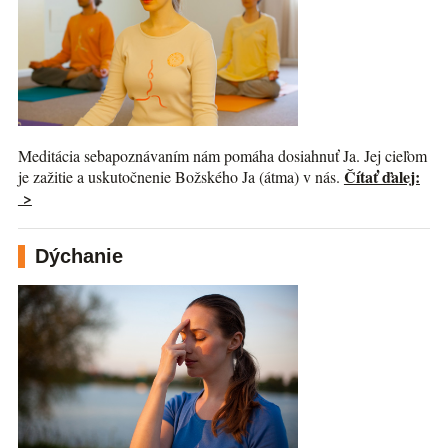
Meditácia sebapoznávaním nám pomáha dosiahnuť Ja. Jej cieľom
Čítať ďalej:
je zažitie a uskutočnenie Božského Ja (átma) v nás.
>
Dýchanie