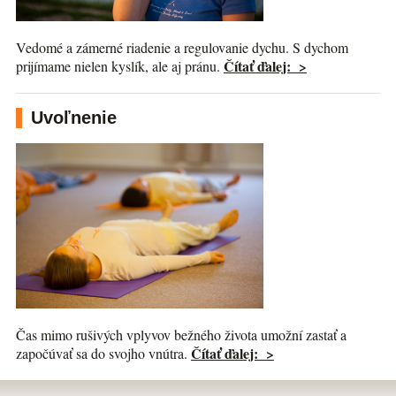
Vedomé a zámerné riadenie a regulovanie dychu. S dychom
Čítať ďalej: >
prijímame nielen kyslík, ale aj pránu.
Uvoľnenie
Čas mimo rušivých vplyvov bežného života umožní zastať a
Čítať ďalej: >
započúvať sa do svojho vnútra.