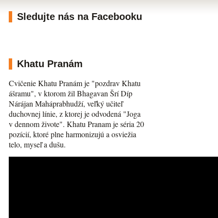
Sledujte nás na Facebooku
Khatu Pranám
Cvičenie Khatu Pranám je "pozdrav Khatu
ášramu", v ktorom žil Bhagavan Šrí Díp
Nárájan Maháprabhudží, veľký učiteľ
duchovnej línie, z ktorej je odvodená "Joga
v dennom živote". Khatu Pranam je séria 20
pozícií, ktoré plne harmonizujú a osviežia
telo, myseľ a dušu.