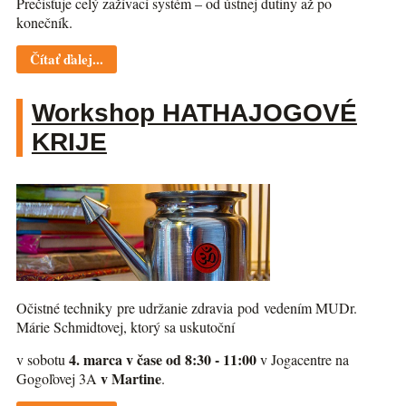
Prečisťuje celý zažívací systém – od ústnej dutiny až po
konečník.
Čítať ďalej...
Workshop HATHAJOGOVÉ
KRIJE
Očistné techniky pre udržanie zdravia pod vedením MUDr.
Márie Schmidtovej, ktorý sa uskutoční
4. marca v čase od 8:30 - 11:00
v sobotu
v Jogacentre na
v Martine
Gogoľovej 3A
.