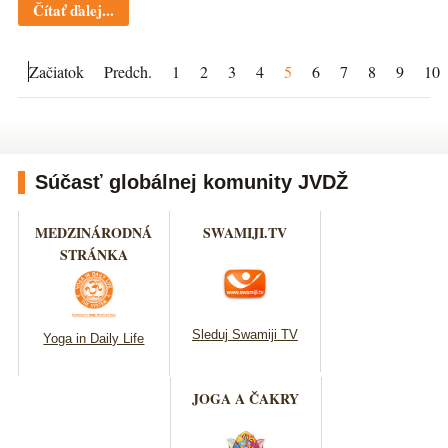
Čítať ďalej...
Začiatok
Predch.
1
2
3
4
5
6
7
8
9
10
Súčasť globálnej komunity JVDŽ
MEDZINÁRODNÁ
SWAMIJI.TV
STRÁNKA
Sleduj Swamiji TV
Yoga in Daily Life
JOGA A ČAKRY