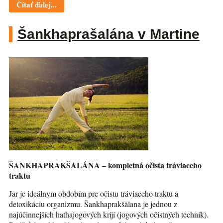
Čítať ďalej...
Šankhaprašalána v Martine
ŠANKHAPRAKŠALÁNA – kompletná očista tráviaceho
traktu
Jar je ideálnym obdobím pre očistu tráviaceho traktu a
detoxikáciu organizmu. Šankhaprakšálana je jednou z
najúčinnejších hathajogových krijí (jogových očistných techník).