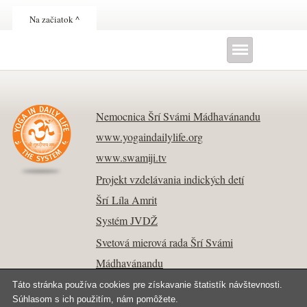
Na začiatok ^
Nemocnica Šrí Svámi Mádhavánandu
www.yogaindailylife.org
www.swamiji.tv
Projekt vzdelávania indických detí
Šrí Líla Amrit
Systém JVDŽ
Svetová mierová rada Šrí Svámi
Mádhavánandu
Táto stránka používa cookies pre získavanie štatistík návštevnosti.
Súhlasom s ich použitím, nám pomôžete.