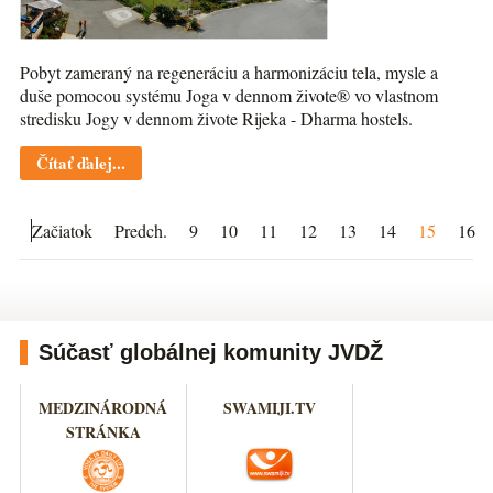
Pobyt zameraný na regeneráciu a harmonizáciu tela, mysle a
duše pomocou systému Joga v dennom živote® vo vlastnom
stredisku Jogy v dennom živote Rijeka - Dharma hostels.
Čítať ďalej...
Začiatok
Predch.
9
10
11
12
13
14
15
16
Súčasť globálnej komunity JVDŽ
MEDZINÁRODNÁ
SWAMIJI.TV
STRÁNKA