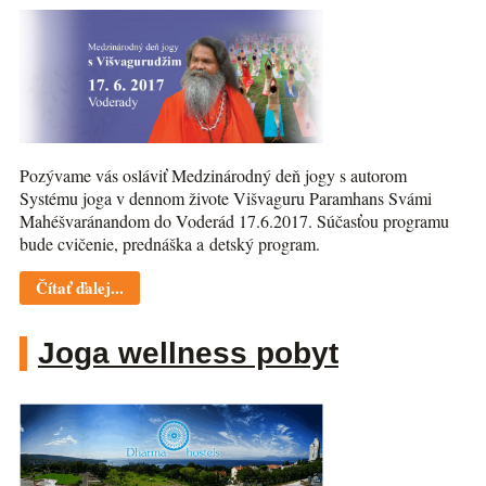
Pozývame vás osláviť Medzinárodný deň jogy s autorom
Systému joga v dennom živote Višvaguru Paramhans Svámi
Mahéšvaránandom do Voderád 17.6.2017. Súčasťou programu
bude cvičenie, prednáška a detský program.
Čítať ďalej...
Joga wellness pobyt