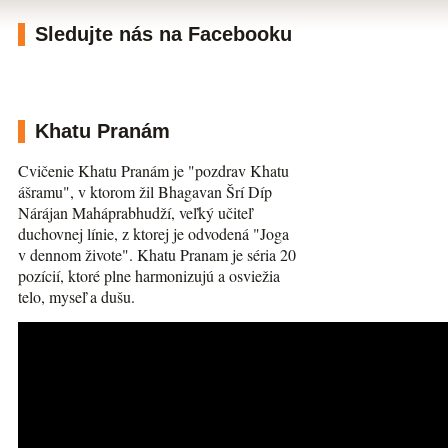
Sledujte nás na Facebooku
Khatu Pranám
Cvičenie Khatu Pranám je "pozdrav Khatu
ášramu", v ktorom žil Bhagavan Šrí Díp
Nárájan Maháprabhudží, veľký učiteľ
duchovnej línie, z ktorej je odvodená "Joga
v dennom živote". Khatu Pranam je séria 20
pozícií, ktoré plne harmonizujú a osviežia
telo, myseľ a dušu.