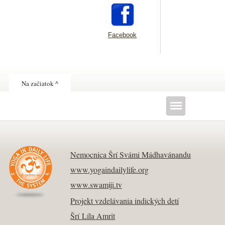
Facebook
Na začiatok ^
Nemocnica Šrí Svámi Mádhavánandu
www.yogaindailylife.org
www.swamiji.tv
Projekt vzdelávania indických detí
Šrí Líla Amrit