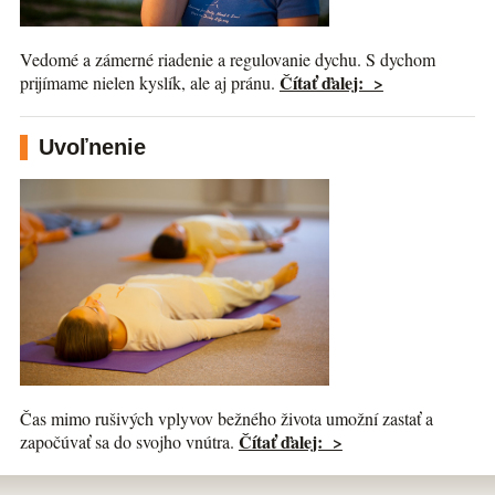
Vedomé a zámerné riadenie a regulovanie dychu. S dychom
Čítať ďalej: >
prijímame nielen kyslík, ale aj pránu.
Uvoľnenie
Čas mimo rušivých vplyvov bežného života umožní zastať a
Čítať ďalej: >
započúvať sa do svojho vnútra.