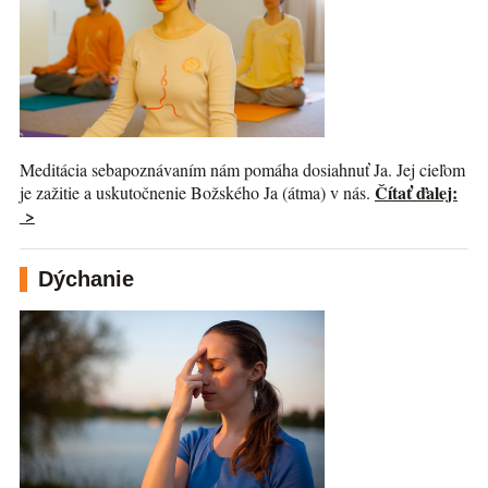
Meditácia sebapoznávaním nám pomáha dosiahnuť Ja. Jej cieľom
Čítať ďalej:
je zažitie a uskutočnenie Božského Ja (átma) v nás.
>
Dýchanie