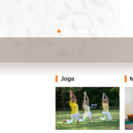
Joga
M