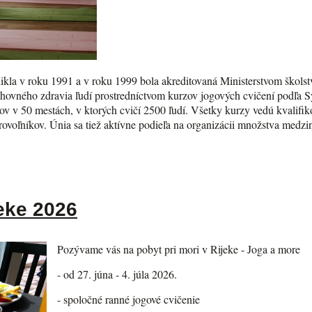
kla v roku 1991 a v roku 1999 bola akreditovaná Ministerstvom školst
chovného zdravia ľudí prostredníctvom kurzov jogových cvičení podľa 
v v 50 mestách, v ktorých cvičí 2500 ľudí. Všetky kurzy vedú kvalifikov
brovoľníkov. Únia sa tiež aktívne podieľa na organizácii množstva med
eke 2026
Pozývame vás na pobyt pri mori v Rijeke - Joga a more
- od 27. júna - 4. júla 2026.
- spoločné ranné jogové cvičenie