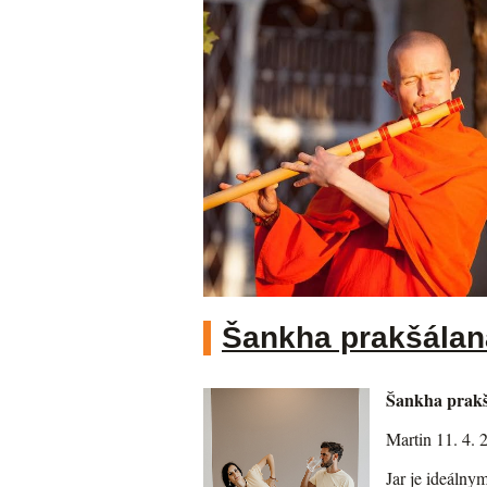
Šankha prakšálana
Šankha prakšá
Martin 11. 4. 
Jar je ideálny