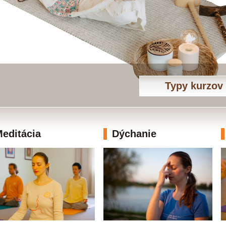
Typy kurzov
editácia
Dýchanie