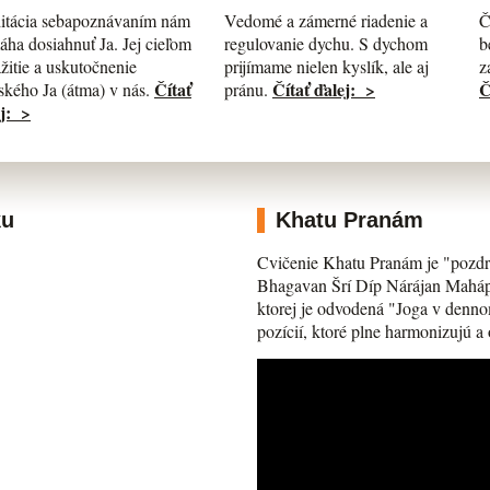
itácia sebapoznávaním nám
Č
Vedomé a zámerné riadenie a
ha dosiahnuť Ja. Jej cieľom
b
regulovanie dychu. S dychom
ažitie a uskutočnenie
z
prijímame nielen kyslík, ale aj
Čítať
Č
Čítať ďalej: >
kého Ja (átma) v nás.
pránu.
j: >
ku
Khatu Pranám
Cvičenie Khatu Pranám je "pozdr
Bhagavan Šrí Díp Nárájan Mahápra
ktorej je odvodená "Joga v denno
pozícií, ktoré plne harmonizujú a 