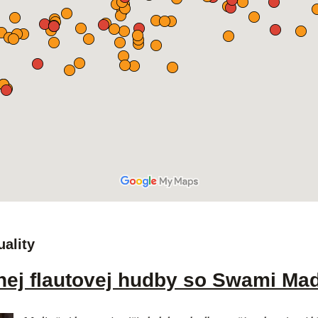
uality
nej flautovej hudby so Swami M