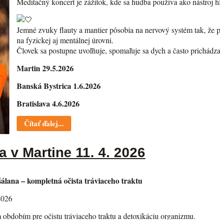
Meditačný koncert je zážitok, kde sa hudba používa ako nástroj h
Jemné zvuky flauty a mantier pôsobia na nervový systém tak, že 
na fyzickej aj mentálnej úrovni.
Človek sa postupne uvoľňuje, spomaľuje sa dych a často prichádz
Martin 29.5.2026
Banská Bystrica 1.6.2026
Bratislava 4.6.2026
Čítať ďalej...
 v Martine 11. 4. 2026
lana – kompletná očista tráviaceho traktu
2026
m obdobím pre očistu tráviaceho traktu a detoxikáciu organizmu.