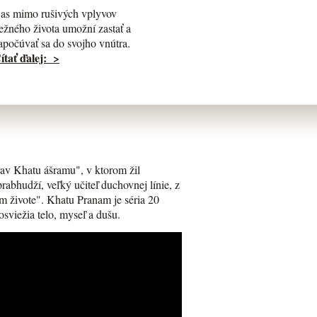
as mimo rušivých vplyvov
ežného života umožní zastať a
apočúvať sa do svojho vnútra.
ítať ďalej: >
av Khatu ášramu", v ktorom žil
bhudží, veľký učiteľ duchovnej línie, z
m živote". Khatu Pranam je séria 20
osviežia telo, myseľ a dušu.