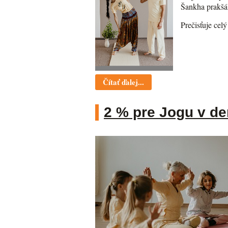
Šankha prakšál
Prečisťuje cel
Čítať ďalej...
2 % pre Jogu v d