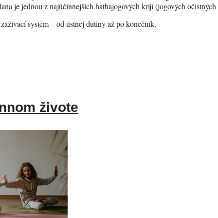
ana je jednou z najúčinnejších hathajogových krijí (jogových očistných 
ý zažívací systém – od ústnej dutiny až po konečník.
ennom živote