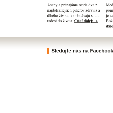
Med
Ásany a pránajáma tvoria dva z
pomá
najdôležitejších pilierov zdravia a
je z
dlhého života, ktoré dávajú silu a
Čítať ďalej: >
Božs
radosť do života.
ďale
Sledujte nás na Faceboo