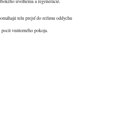
lbokého uvoľnenia a regenerácie.
pomáhajú telu prejsť do režimu oddychu
a pocit vnútorného pokoja.