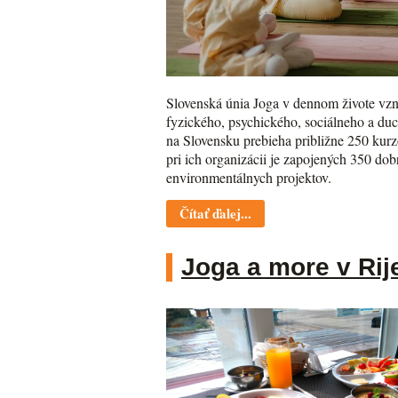
Slovenská únia Joga v dennom živote vzni
fyzického, psychického, sociálneho a du
na Slovensku prebieha približne 250 kurzo
pri ich organizácii je zapojených 350 do
environmentálnych projektov.
Čítať ďalej...
Joga a more v Rij