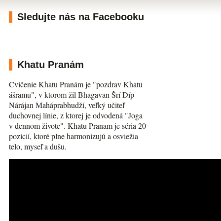
Sledujte nás na Facebooku
Khatu Pranám
Cvičenie Khatu Pranám je "pozdrav Khatu
ášramu", v ktorom žil Bhagavan Šrí Díp
Nárájan Maháprabhudží, veľký učiteľ
duchovnej línie, z ktorej je odvodená "Joga
v dennom živote". Khatu Pranam je séria 20
pozícií, ktoré plne harmonizujú a osviežia
telo, myseľ a dušu.