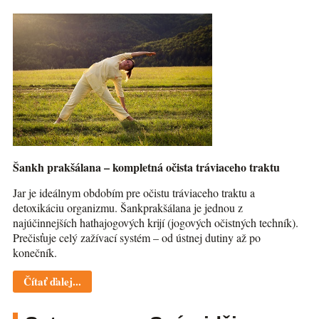
Šankh prakšálana – kompletná očista tráviaceho traktu
Jar je ideálnym obdobím pre očistu tráviaceho traktu a
detoxikáciu organizmu. Šankprakšálana je jednou z
najúčinnejších hathajogových krijí (jogových očistných techník).
Prečisťuje celý zažívací systém – od ústnej dutiny až po
konečník.
Čítať ďalej...