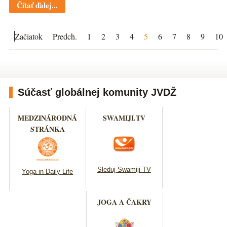
Čítať ďalej...
Začiatok
Predch.
1
2
3
4
5
6
7
8
9
10
Súčasť globálnej komunity JVDŽ
MEDZINÁRODNÁ
SWAMIJI.TV
STRÁNKA
Sleduj Swamiji TV
Yoga in Daily Life
JOGA A ČAKRY