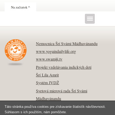
Na začiatok ^
Nemocnica Šrí Svámi Mádhavánandu
www.yogaindailylife.org
www.swamiji.tv
Projekt vzdelávania indických detí
Šrí Líla Amrit
Systém JVDŽ
Svetová mierová rada Šrí Svámi
Mádhavánandu
Táto stránka používa cookies pre získavanie štatistík návštevnosti.
Súhlasom s ich použitím, nám pomôžete.