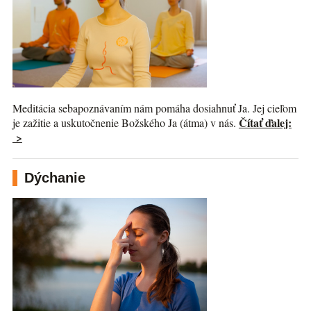
Meditácia sebapoznávaním nám pomáha dosiahnuť Ja. Jej cieľom
Čítať ďalej:
je zažitie a uskutočnenie Božského Ja (átma) v nás.
>
Dýchanie