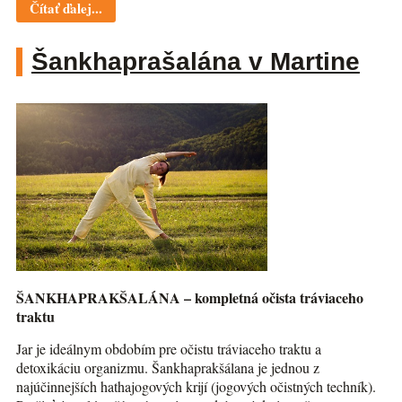
Čítať ďalej...
Šankhaprašalána v Martine
ŠANKHAPRAKŠALÁNA – kompletná očista tráviaceho
traktu
Jar je ideálnym obdobím pre očistu tráviaceho traktu a
detoxikáciu organizmu. Šankhaprakšálana je jednou z
najúčinnejších hathajogových krijí (jogových očistných techník).