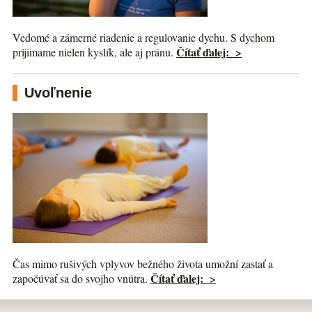
Vedomé a zámerné riadenie a regulovanie dychu. S dychom
Čítať ďalej: >
prijímame nielen kyslík, ale aj pránu.
Uvoľnenie
Čas mimo rušivých vplyvov bežného života umožní zastať a
Čítať ďalej: >
započúvať sa do svojho vnútra.