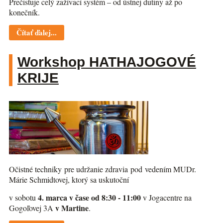
Prečisťuje celý zažívací systém – od ústnej dutiny až po
konečník.
Čítať ďalej...
Workshop HATHAJOGOVÉ
KRIJE
Očistné techniky pre udržanie zdravia pod vedením MUDr.
Márie Schmidtovej, ktorý sa uskutoční
4. marca v čase od 8:30 - 11:00
v sobotu
v Jogacentre na
v Martine
Gogoľovej 3A
.