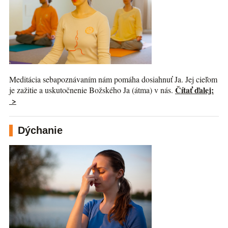
Meditácia sebapoznávaním nám pomáha dosiahnuť Ja. Jej cieľom
Čítať ďalej:
je zažitie a uskutočnenie Božského Ja (átma) v nás.
>
Dýchanie