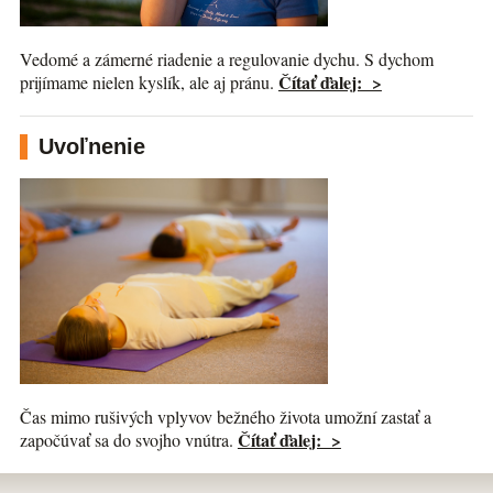
Vedomé a zámerné riadenie a regulovanie dychu. S dychom
Čítať ďalej: >
prijímame nielen kyslík, ale aj pránu.
Uvoľnenie
Čas mimo rušivých vplyvov bežného života umožní zastať a
Čítať ďalej: >
započúvať sa do svojho vnútra.