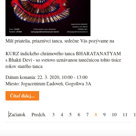
Milí priatelia, priaznivci tanca, srdečne Vás pozývame na
KURZ indického chrámového tanca BHARATANATYAM
s Bhakti Devi - so svetovo uznávanou tanečnicou tohto tisíce
rokov starého tanca
Dátum konania: 22. 3. 2020, 10:00 - 13:00
Miesto: Jogacentrum Ľadoveň, Gogoľova 3A
Čítať ďalej...
Začiatok
Predch.
3
4
5
6
7
8
9
10
11
1