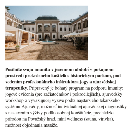
Posilnite svoju imunitu v jesennom období v pokojnom
prostredí prekrásneho kaštieľa s historickým parkom, pod
vedením profesionálneho inštruktora jogy a ajurvédskej
terapeutky.
Pripravený je bohatý program na podporu imunity:
jogové cvičenia (pre začiatočníkov i pokročilejších), ajurvédsky
workshop o vyvažujúcej výžive podľa najstaršieho lekárskeho
systému Ajurvédy, možnosť individuálnej ajurvédskej diagnostiky
s nastavením výživy podľa osobnej konštitúcie, prechádzka
prírodou na Považský hrad, mini wellness (sauna, vírivka),
možnosť objednania masáže.