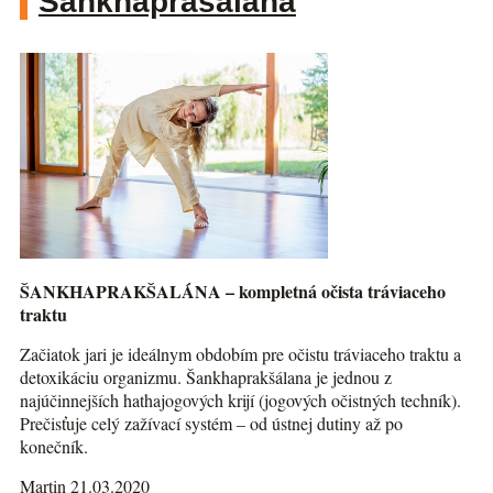
Šankhaprašalána
ŠANKHAPRAKŠALÁNA – kompletná očista tráviaceho
traktu
Začiatok jari je ideálnym obdobím pre očistu tráviaceho traktu a
detoxikáciu organizmu. Šankhaprakšálana je jednou z
najúčinnejších hathajogových krijí (jogových očistných techník).
Prečisťuje celý zažívací systém – od ústnej dutiny až po
konečník.
Martin 21.03.2020