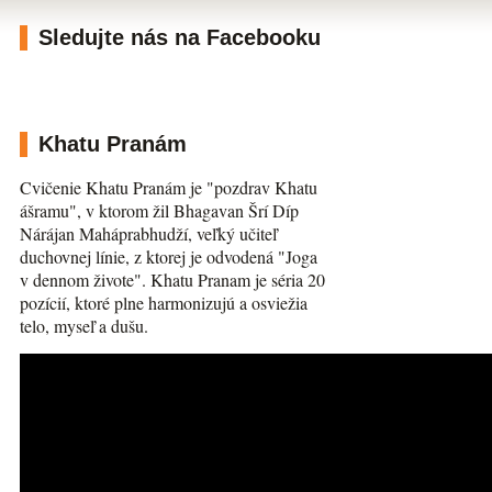
Sledujte nás na Facebooku
Khatu Pranám
Cvičenie Khatu Pranám je "pozdrav Khatu
ášramu", v ktorom žil Bhagavan Šrí Díp
Nárájan Maháprabhudží, veľký učiteľ
duchovnej línie, z ktorej je odvodená "Joga
v dennom živote". Khatu Pranam je séria 20
pozícií, ktoré plne harmonizujú a osviežia
telo, myseľ a dušu.