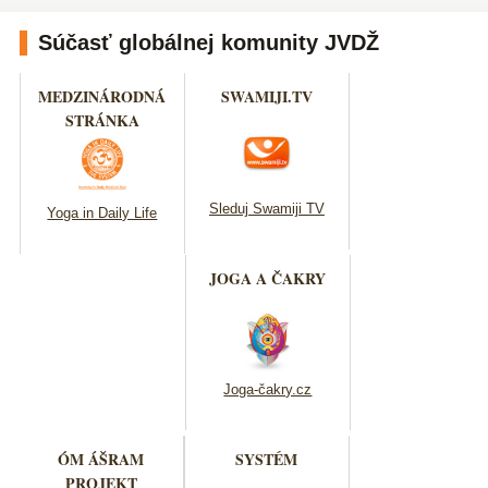
Súčasť globálnej komunity JVDŽ
MEDZINÁRODNÁ
SWAMIJI.TV
STRÁNKA
Sleduj Swamiji TV
Yoga in Daily Life
JOGA A ČAKRY
Joga-čakry.cz
ÓM ÁŠRAM
SYSTÉM
PROJEKT