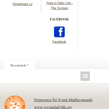
Yoga in Daily Life -
Omashram.cz
The System
FACEBOOK
Facebook
Na začiatok ^
Nemocnica Šrí Svámi Mádhavánandu
www.yogaindailylife.org