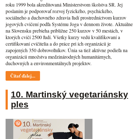
roku 1999 bola akreditovaná Ministerstvom školstva SR. Jej
poslaním je podporovať rozvoj fyzického, psychického,
sociálneho a duchovného zdravia ľudí prostredníctvom kurzov
jogových cvičení podľa Systému Joga v dennom živote. Aktuálne
na Slovensku prebieha približne 250 kurzov v 50 mestách, v
ktorých cvičí 2500 ľudí. Všetky kurzy vedú kvalifikovaní a
certifikovaní cvičitelia a do práce pri ich organizácii je
zapojených 350 dobrovoľníkov. Únia sa tiež aktívne podieľa na
organizácii množstva medzinárodných humanitárnych,
duchovných a environmentálnych projektov.
Čítať ďalej...
10. Martinský vegetariánsky
ples