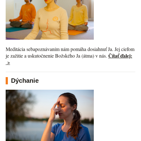
Meditácia sebapoznávaním nám pomáha dosiahnuť Ja. Jej cieľom
Čítať ďalej:
je zažitie a uskutočnenie Božského Ja (átma) v nás.
>
Dýchanie