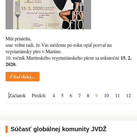
Milí priatelia,
sme veľmi radi, že Vás môžeme po roku opäť pozvať na
vegetariánsky ples v Martine.
15. 2.
10. ročník Martinského vegetariánskeho plesu sa uskutoční
2020.
Čítať ďalej...
Začiatok
Predch.
4
5
6
7
8
9
10
11
12
Súčasť globálnej komunity JVDŽ