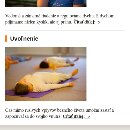
Vedomé a zámerné riadenie a regulovanie dychu. S dychom
Čítať ďalej: >
prijímame nielen kyslík, ale aj pránu.
Uvoľnenie
Čas mimo rušivých vplyvov bežného života umožní zastať a
Čítať ďalej: >
započúvať sa do svojho vnútra.