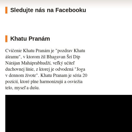
Sledujte nás na Facebooku
Khatu Pranám
Cvičenie Khatu Pranám je "pozdrav Khatu
ášramu", v ktorom žil Bhagavan Šrí Díp
Nárájan Maháprabhudží, veľký učiteľ
duchovnej línie, z ktorej je odvodená "Joga
v dennom živote". Khatu Pranam je séria 20
pozícií, ktoré plne harmonizujú a osviežia
telo, myseľ a dušu.