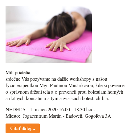
Milí priatelia,
srdečne Vás pozývame na ďalšie workshopy s našou
fyzioterapeutkou Mgr. Paulínou Minárikovou, kde si povieme
o správnom držaní tela a o prevencii proti bolestiam horných
a dolných končatín a s tým súvisiacich bolestí chrbta.
NEDEĽA - 1. marec 2020 16:00 - 18:30 hod.
Miesto: Jogacentrum Martin - Ľadoveň, Gogoľova 3A
Čítať ďalej...