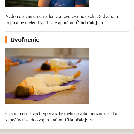
Vedomé a zámerné riadenie a regulovanie dychu. S dychom
Čítať ďalej: >
prijímame nielen kyslík, ale aj pránu.
Uvoľnenie
Čas mimo rušivých vplyvov bežného života umožní zastať a
Čítať ďalej: >
započúvať sa do svojho vnútra.