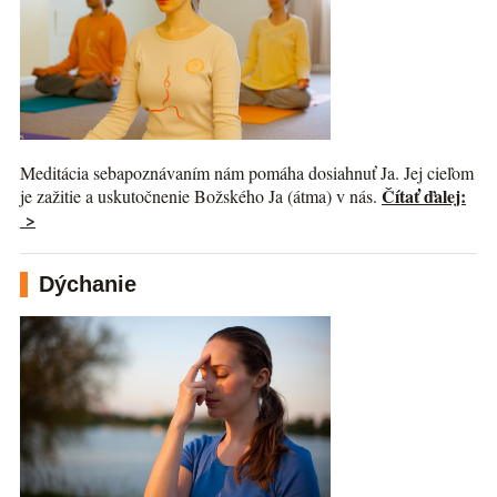
Meditácia sebapoznávaním nám pomáha dosiahnuť Ja. Jej cieľom
Čítať ďalej:
je zažitie a uskutočnenie Božského Ja (átma) v nás.
>
Dýchanie