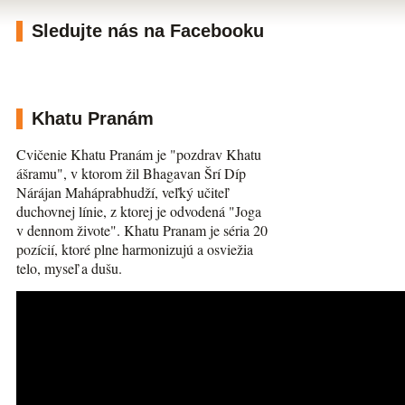
Sledujte nás na Facebooku
Khatu Pranám
Cvičenie Khatu Pranám je "pozdrav Khatu
ášramu", v ktorom žil Bhagavan Šrí Díp
Nárájan Maháprabhudží, veľký učiteľ
duchovnej línie, z ktorej je odvodená "Joga
v dennom živote". Khatu Pranam je séria 20
pozícií, ktoré plne harmonizujú a osviežia
telo, myseľ a dušu.