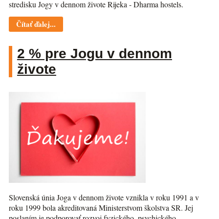
stredisku Jogy v dennom živote Rijeka - Dharma hostels.
Čítať ďalej...
2 % pre Jogu v dennom
živote
Slovenská únia Joga v dennom živote vznikla v roku 1991 a v
roku 1999 bola akreditovaná Ministerstvom školstva SR. Jej
poslaním je podporovať rozvoj fyzického, psychického,