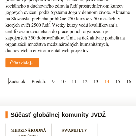
sociálneho a duchovného zdravia ľudí prostredníctvom kurzov
jogových cvičení podľa Systému Joga v dennom živote. Aktuálne
na Slovensku prebieha približne 250 kurzov v 50 mestách, v
ktorých cvičí 2500 ľudí. Všetky kurzy vedú kvalifikovaní a
certifikovaní cvičitelia a do práce pri ich organizácii je
zapojených 350 dobrovoľníkov. Únia sa tiež aktívne podieľa na
organizácii množstva medzinárodných humanitárnych,
duchovných a environmentálnych projektov.
Čítať ďalej...
Začiatok
Predch.
9
10
11
12
13
14
15
16
Súčasť globálnej komunity JVDŽ
MEDZINÁRODNÁ
SWAMIJI.TV