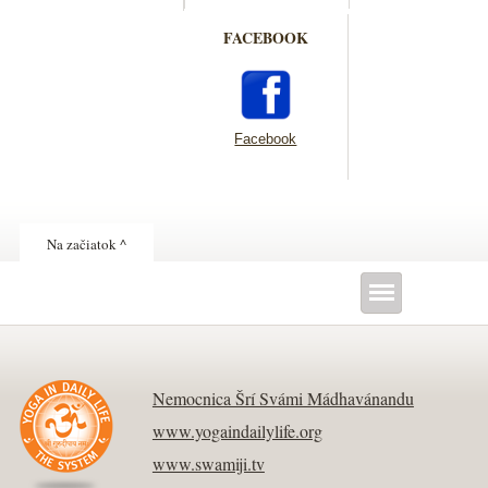
FACEBOOK
Facebook
Na začiatok ^
Nemocnica Šrí Svámi Mádhavánandu
www.yogaindailylife.org
www.swamiji.tv