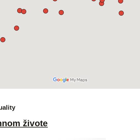
uality
nnom živote