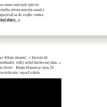
as mimo rušivých vplyvov
ežného života umožní zastať a
apočúvať sa do svojho vnútra.
ítať ďalej: >
av Khatu ášramu", v ktorom žil
bhudží, veľký učiteľ duchovnej línie, z
m živote". Khatu Pranam je séria 20
osviežia telo, myseľ a dušu.