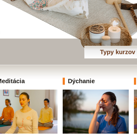
Typy kurzov
editácia
Dýchanie