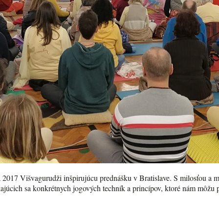
 2017 Višvagurudži inšpirujúcu prednášku v Bratislave. S milosťou a m
ajúcich sa konkrétnych jogových techník a princípov, ktoré nám môžu pom