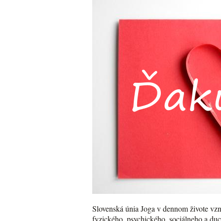
Slovenská únia Joga v dennom živote vzni
fyzického, psychického, sociálneho a du