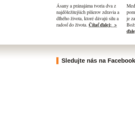
Med
Ásany a pránajáma tvoria dva z
pomá
najdôležitejších pilierov zdravia a
je z
dlhého života, ktoré dávajú silu a
Čítať ďalej: >
Božs
radosť do života.
ďale
Sledujte nás na Faceboo