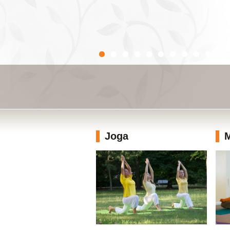
Joga
M