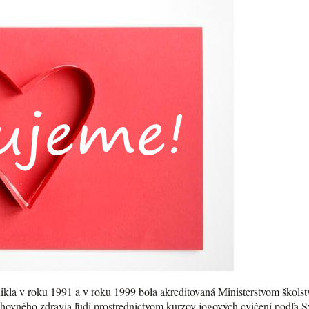
kla v roku 1991 a v roku 1999 bola akreditovaná Ministerstvom školst
chovného zdravia ľudí prostredníctvom kurzov jogových cvičení podľa 