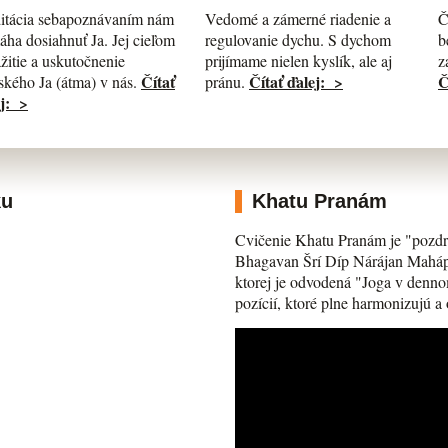
itácia sebapoznávaním nám
Č
Vedomé a zámerné riadenie a
ha dosiahnuť Ja. Jej cieľom
b
regulovanie dychu. S dychom
ažitie a uskutočnenie
z
prijímame nielen kyslík, ale aj
Čítať
Č
Čítať ďalej: >
kého Ja (átma) v nás.
pránu.
j: >
ku
Khatu Pranám
Cvičenie Khatu Pranám je "pozdr
Bhagavan Šrí Díp Nárájan Mahápra
ktorej je odvodená "Joga v denno
pozícií, ktoré plne harmonizujú a 