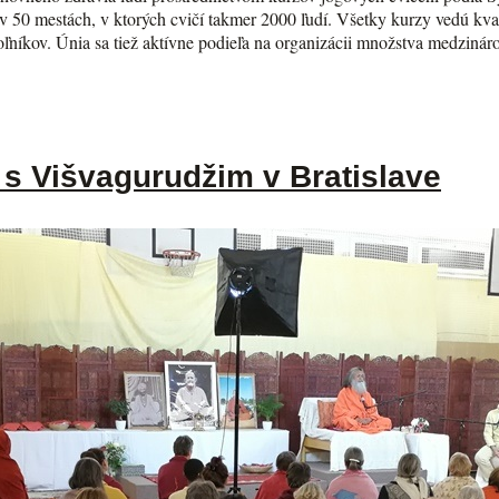
 50 mestách, v ktorých cvičí takmer 2000 ľudí. Všetky kurzy vedú kvalif
voľníkov. Únia sa tiež aktívne podieľa na organizácii množstva medzin
s Višvagurudžim v Bratislave