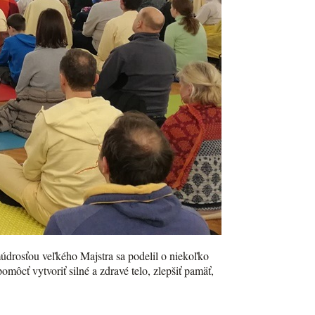
údrosťou veľkého Majstra sa podelil o niekoľko
ôcť vytvoriť silné a zdravé telo, zlepšiť pamäť,