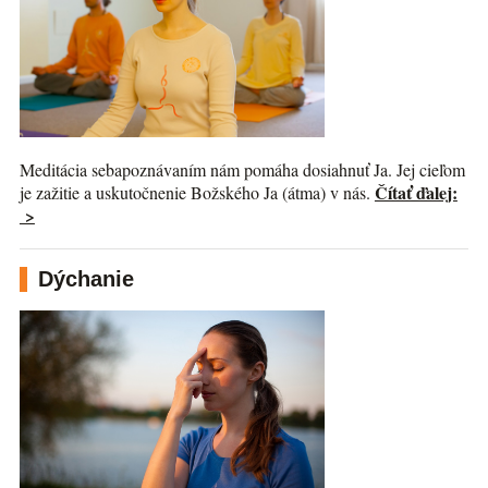
Meditácia sebapoznávaním nám pomáha dosiahnuť Ja. Jej cieľom
Čítať ďalej:
je zažitie a uskutočnenie Božského Ja (átma) v nás.
>
Dýchanie