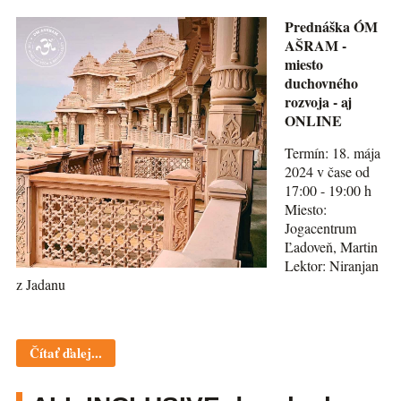
Prednáška ÓM
AŠRAM -
miesto
duchovného
rozvoja - aj
ONLINE
Termín: 18. mája
2024 v čase od
17:00 - 19:00 h
Miesto:
Jogacentrum
Ľadoveň, Martin
Lektor: Niranjan
z Jadanu
Čítať ďalej...