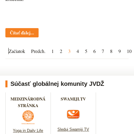
Čítať ďalej...
Začiatok
Predch.
1
2
3
4
5
6
7
8
9
10
Súčasť globálnej komunity JVDŽ
MEDZINÁRODNÁ
SWAMIJI.TV
STRÁNKA
Sleduj Swamiji TV
Yoga in Daily Life