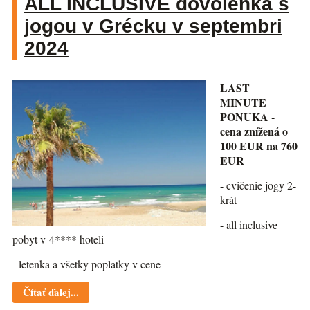
ALL INCLUSIVE dovolenka s
jogou v Grécku v septembri
2024
LAST
MINUTE
PONUKA -
cena znížená o
100 EUR na 760
EUR
- cvičenie jogy 2-
krát
- all inclusive
pobyt v 4**** hoteli
- letenka a všetky poplatky v cene
Čítať ďalej...