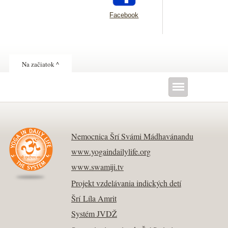
Facebook
Na začiatok ^
Nemocnica Šrí Svámi Mádhavánandu
www.yogaindailylife.org
www.swamiji.tv
Projekt vzdelávania indických detí
Šrí Líla Amrit
Systém JVDŽ