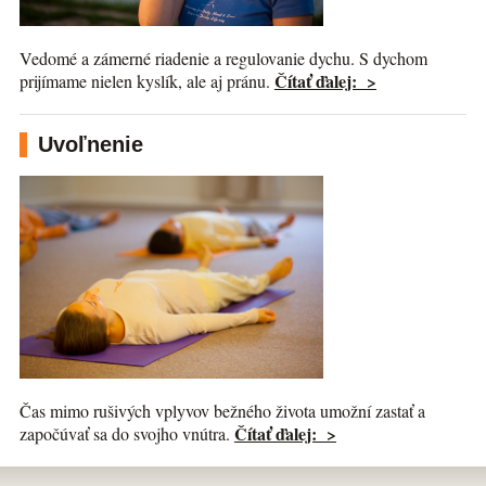
Vedomé a zámerné riadenie a regulovanie dychu. S dychom
Čítať ďalej: >
prijímame nielen kyslík, ale aj pránu.
Uvoľnenie
Čas mimo rušivých vplyvov bežného života umožní zastať a
Čítať ďalej: >
započúvať sa do svojho vnútra.