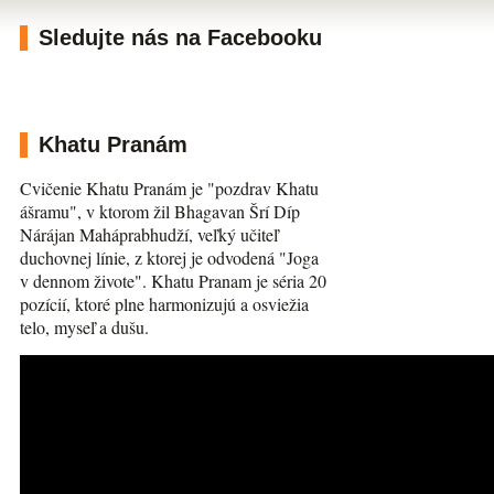
Sledujte nás na Facebooku
Khatu Pranám
Cvičenie Khatu Pranám je "pozdrav Khatu
ášramu", v ktorom žil Bhagavan Šrí Díp
Nárájan Maháprabhudží, veľký učiteľ
duchovnej línie, z ktorej je odvodená "Joga
v dennom živote". Khatu Pranam je séria 20
pozícií, ktoré plne harmonizujú a osviežia
telo, myseľ a dušu.