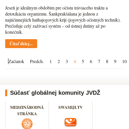
Jeseň je ideálnym obdobím pre očistu tráviaceho traktu a
detoxikáciu organizmu. Šankprakšálana je jednou z
najúčinnejších hathajogových krijí (jogových očistných techník).
Prečisťuje celý zažívací systém – od ústnej dutiny až po
konečník.
Čítať ďalej...
Začiatok
Predch.
1
2
3
4
5
6
7
8
9
10
Súčasť globálnej komunity JVDŽ
MEDZINÁRODNÁ
SWAMIJI.TV
STRÁNKA