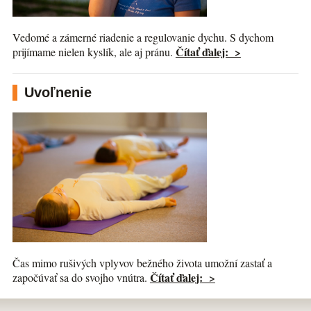
Vedomé a zámerné riadenie a regulovanie dychu. S dychom
Čítať ďalej: >
prijímame nielen kyslík, ale aj pránu.
Uvoľnenie
Čas mimo rušivých vplyvov bežného života umožní zastať a
Čítať ďalej: >
započúvať sa do svojho vnútra.