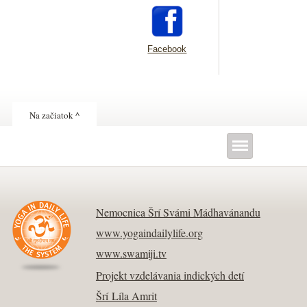
Facebook
Na začiatok ^
Nemocnica Šrí Svámi Mádhavánandu
www.yogaindailylife.org
www.swamiji.tv
Projekt vzdelávania indických detí
Šrí Líla Amrit