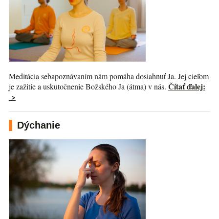
Meditácia sebapoznávaním nám pomáha dosiahnuť Ja. Jej cieľom
Čítať ďalej:
je zažitie a uskutočnenie Božského Ja (átma) v nás.
>
Dýchanie