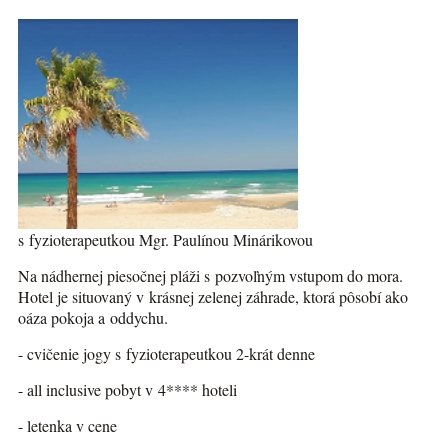
s fyzioterapeutkou Mgr. Paulínou Minárikovou
Na nádhernej piesočnej pláži s pozvoľným vstupom do mora.
Hotel je situovaný v krásnej zelenej záhrade, ktorá pôsobí ako
oáza pokoja a oddychu.
- cvičenie jogy s fyzioterapeutkou 2-krát denne
- all inclusive pobyt v 4**** hoteli
- letenka v cene