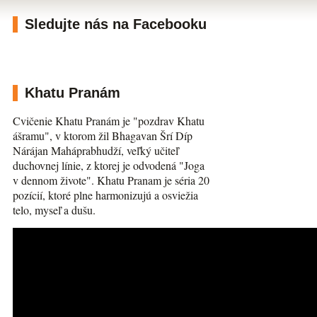
Sledujte nás na Facebooku
Khatu Pranám
Cvičenie Khatu Pranám je "pozdrav Khatu
ášramu", v ktorom žil Bhagavan Šrí Díp
Nárájan Maháprabhudží, veľký učiteľ
duchovnej línie, z ktorej je odvodená "Joga
v dennom živote". Khatu Pranam je séria 20
pozícií, ktoré plne harmonizujú a osviežia
telo, myseľ a dušu.