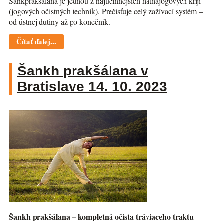
Šankprakšálana je jednou z najúčinnejších hathajogových krijí
(jogových očistných techník). Prečisťuje celý zažívací systém –
od ústnej dutiny až po konečník.
Čítať ďalej...
Šankh prakšálana v
Bratislave 14. 10. 2023
Šankh prakšálana – kompletná očista tráviaceho traktu