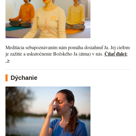
Meditácia sebapoznávaním nám pomáha dosiahnuť Ja. Jej cieľom
Čítať ďalej:
je zažitie a uskutočnenie Božského Ja (átma) v nás.
>
Dýchanie