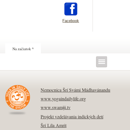
Facebook
Na začiatok ^
Nemocnica Šrí Svámi Mádhavánandu
www.yogaindailylife.org
www.swamiji.tv
Projekt vzdelávania indických detí
Šrí Líla Amrit