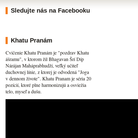
Sledujte nás na Facebooku
Khatu Pranám
Cvičenie Khatu Pranám je "pozdrav Khatu
ášramu", v ktorom žil Bhagavan Šrí Díp
Nárájan Maháprabhudží, veľký učiteľ
duchovnej línie, z ktorej je odvodená "Joga
v dennom živote". Khatu Pranam je séria 20
pozícií, ktoré plne harmonizujú a osviežia
telo, myseľ a dušu.