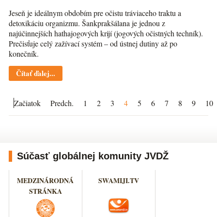
Jeseň je ideálnym obdobím pre očistu tráviaceho traktu a
detoxikáciu organizmu. Šankprakšálana je jednou z
najúčinnejších hathajogových krijí (jogových očistných techník).
Prečisťuje celý zažívací systém – od ústnej dutiny až po
konečník.
Čítať ďalej...
Začiatok
Predch.
1
2
3
4
5
6
7
8
9
10
Súčasť globálnej komunity JVDŽ
MEDZINÁRODNÁ
SWAMIJI.TV
STRÁNKA