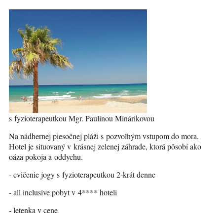
s fyzioterapeutkou Mgr. Paulínou Minárikovou
Na nádhernej piesočnej pláži s pozvoľným vstupom do mora.
Hotel je situovaný v krásnej zelenej záhrade, ktorá pôsobí ako
oáza pokoja a oddychu.
- cvičenie jogy s fyzioterapeutkou 2-krát denne
- all inclusive pobyt v 4**** hoteli
- letenka v cene