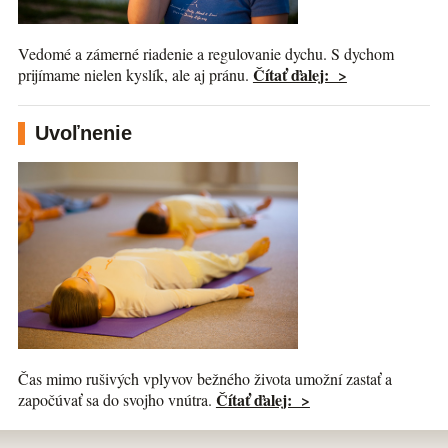
Vedomé a zámerné riadenie a regulovanie dychu. S dychom
Čítať ďalej: >
prijímame nielen kyslík, ale aj pránu.
Uvoľnenie
Čas mimo rušivých vplyvov bežného života umožní zastať a
Čítať ďalej: >
započúvať sa do svojho vnútra.