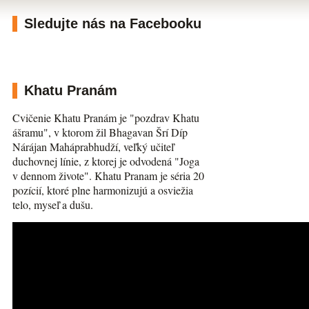
Sledujte nás na Facebooku
Khatu Pranám
Cvičenie Khatu Pranám je "pozdrav Khatu
ášramu", v ktorom žil Bhagavan Šrí Díp
Nárájan Maháprabhudží, veľký učiteľ
duchovnej línie, z ktorej je odvodená "Joga
v dennom živote". Khatu Pranam je séria 20
pozícií, ktoré plne harmonizujú a osviežia
telo, myseľ a dušu.