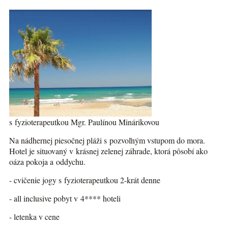
s fyzioterapeutkou Mgr. Paulínou Minárikovou
Na nádhernej piesočnej pláži s pozvoľným vstupom do mora.
Hotel je situovaný v krásnej zelenej záhrade, ktorá pôsobí ako
oáza pokoja a oddychu.
- cvičenie jogy s fyzioterapeutkou 2-krát denne
- all inclusive pobyt v 4**** hoteli
- letenka v cene