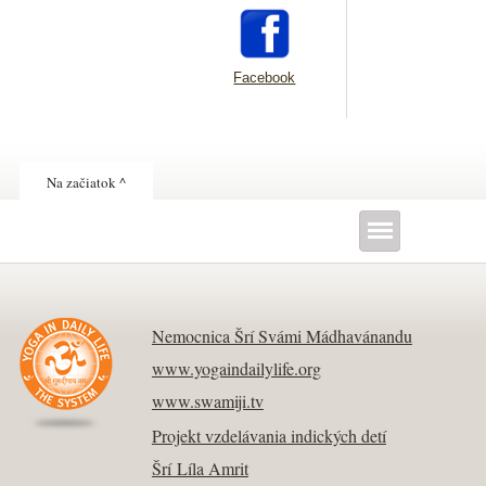
Facebook
Na začiatok ^
Nemocnica Šrí Svámi Mádhavánandu
www.yogaindailylife.org
www.swamiji.tv
Projekt vzdelávania indických detí
Šrí Líla Amrit