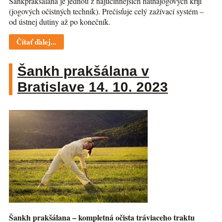
Šankprakšálana je jednou z najúčinnejších hathajogových krijí
(jogových očistných techník). Prečisťuje celý zažívací systém –
od ústnej dutiny až po konečník.
Čítať ďalej...
Šankh prakšálana v
Bratislave 14. 10. 2023
Šankh prakšálana – kompletná očista tráviaceho traktu