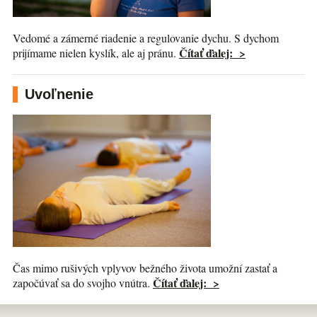
Vedomé a zámerné riadenie a regulovanie dychu. S dychom
Čítať ďalej: >
prijímame nielen kyslík, ale aj pránu.
Uvoľnenie
Čas mimo rušivých vplyvov bežného života umožní zastať a
Čítať ďalej: >
započúvať sa do svojho vnútra.