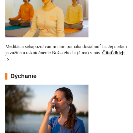
Meditácia sebapoznávaním nám pomáha dosiahnuť Ja. Jej cieľom
Čítať ďalej:
je zažitie a uskutočnenie Božského Ja (átma) v nás.
>
Dýchanie