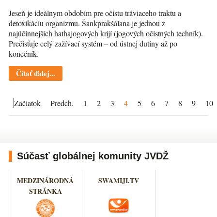
Jeseň je ideálnym obdobím pre očistu tráviaceho traktu a
detoxikáciu organizmu. Šankprakšálana je jednou z
najúčinnejších hathajogových krijí (jogových očistných techník).
Prečisťuje celý zažívací systém – od ústnej dutiny až po
konečník.
Čítať ďalej...
Začiatok
Predch.
1
2
3
4
5
6
7
8
9
10
Súčasť globálnej komunity JVDŽ
MEDZINÁRODNÁ
SWAMIJI.TV
STRÁNKA