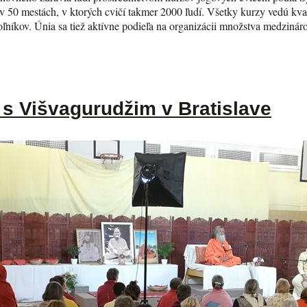
 50 mestách, v ktorých cvičí takmer 2000 ľudí. Všetky kurzy vedú kvalif
voľníkov. Únia sa tiež aktívne podieľa na organizácii množstva medzin
s Višvagurudžim v Bratislave