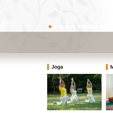
Joga
M