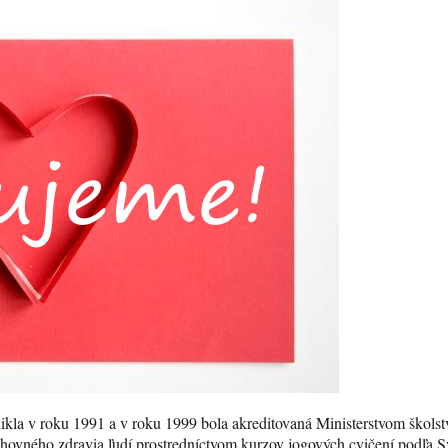
kla v roku 1991 a v roku 1999 bola akreditovaná Ministerstvom školst
chovného zdravia ľudí prostredníctvom kurzov jogových cvičení podľa 