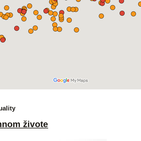
uality
nnom živote