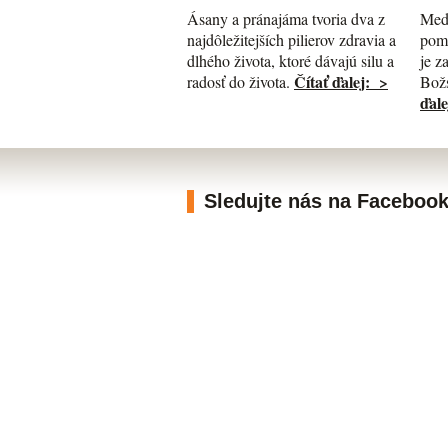
Med
Ásany a pránajáma tvoria dva z
pomá
najdôležitejších pilierov zdravia a
je z
dlhého života, ktoré dávajú silu a
Čítať ďalej: >
Božs
radosť do života.
ďale
Sledujte nás na Faceboo