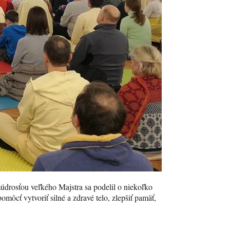
údrosťou veľkého Majstra sa podelil o niekoľko
ôcť vytvoriť silné a zdravé telo, zlepšiť pamäť,