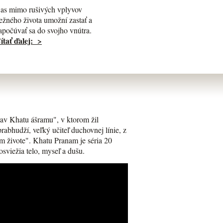
as mimo rušivých vplyvov
ežného života umožní zastať a
apočúvať sa do svojho vnútra.
ítať ďalej: >
av Khatu ášramu", v ktorom žil
bhudží, veľký učiteľ duchovnej línie, z
m živote". Khatu Pranam je séria 20
osviežia telo, myseľ a dušu.