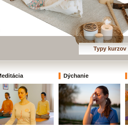
Typy kurzov
editácia
Dýchanie