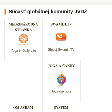
Súčasť globálnej komunity JVDŽ
MEDZINÁRODNÁ
SWAMIJI.TV
STRÁNKA
Sleduj Swamiji TV
Yoga in Daily Life
JOGA A ČAKRY
Joga-čakry.cz
ÓM ÁŠRAM
SYSTÉM