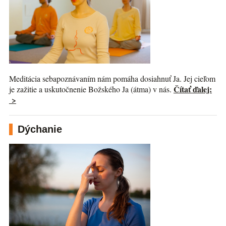
Meditácia sebapoznávaním nám pomáha dosiahnuť Ja. Jej cieľom
Čítať ďalej:
je zažitie a uskutočnenie Božského Ja (átma) v nás.
>
Dýchanie