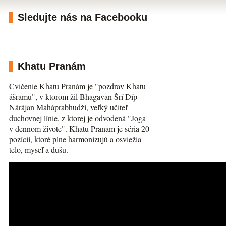
Sledujte nás na Facebooku
Khatu Pranám
Cvičenie Khatu Pranám je "pozdrav Khatu
ášramu", v ktorom žil Bhagavan Šrí Díp
Nárájan Maháprabhudží, veľký učiteľ
duchovnej línie, z ktorej je odvodená "Joga
v dennom živote". Khatu Pranam je séria 20
pozícií, ktoré plne harmonizujú a osviežia
telo, myseľ a dušu.