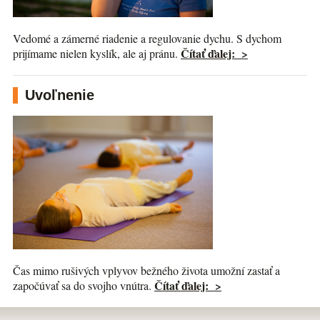
Vedomé a zámerné riadenie a regulovanie dychu. S dychom
Čítať ďalej: >
prijímame nielen kyslík, ale aj pránu.
Uvoľnenie
Čas mimo rušivých vplyvov bežného života umožní zastať a
Čítať ďalej: >
započúvať sa do svojho vnútra.