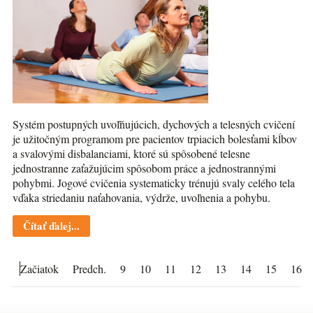
Systém postupných uvoľňujúcich, dychových a telesných cvičení
je užitočným programom pre pacientov trpiacich bolesťami kĺbov
a svalovými disbalanciami, ktoré sú spôsobené telesne
jednostranne zaťažujúcim spôsobom práce a jednostrannými
pohybmi. Jogové cvičenia systematicky trénujú svaly celého tela
vďaka striedaniu naťahovania, výdrže, uvoľnenia a pohybu.
Čítať ďalej...
Začiatok
Predch.
9
10
11
12
13
14
15
16