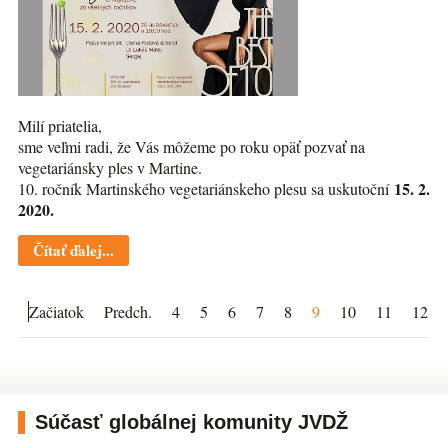
Milí priatelia,
sme veľmi radi, že Vás môžeme po roku opäť pozvať na
vegetariánsky ples v Martine.
15. 2.
10. ročník Martinského vegetariánskeho plesu sa uskutoční
2020.
Čítať ďalej...
Začiatok
Predch.
4
5
6
7
8
9
10
11
12
Súčasť globálnej komunity JVDŽ