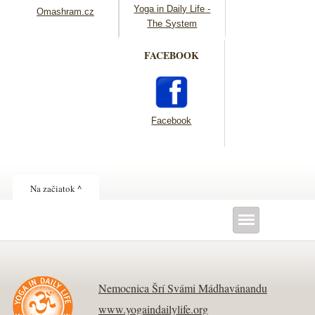
Yoga in Daily Life -
Omashram.cz
The System
FACEBOOK
Facebook
Na začiatok ^
Nemocnica Šrí Svámi Mádhavánandu
www.yogaindailylife.org