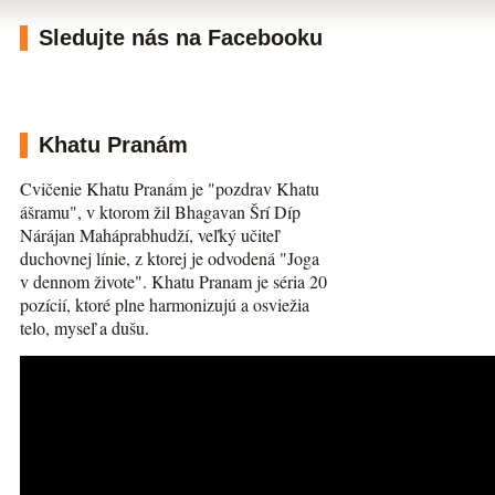
Sledujte nás na Facebooku
Khatu Pranám
Cvičenie Khatu Pranám je "pozdrav Khatu
ášramu", v ktorom žil Bhagavan Šrí Díp
Nárájan Maháprabhudží, veľký učiteľ
duchovnej línie, z ktorej je odvodená "Joga
v dennom živote". Khatu Pranam je séria 20
pozícií, ktoré plne harmonizujú a osviežia
telo, myseľ a dušu.