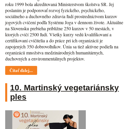
roku 1999 bola akreditovaná Ministerstvom školstva SR. Jej
poslaním je podporovať rozvoj fyzického, psychického,
sociálneho a duchovného zdravia ľudí prostredníctvom kurzov
jogových cvičení podľa Systému Joga v dennom živote. Aktuálne
na Slovensku prebieha približne 250 kurzov v 50 mestách, v
ktorých cvičí 2500 ľudí. Všetky kurzy vedú kvalifikovaní a
certifikovaní cvičitelia a do práce pri ich organizácii je
zapojených 350 dobrovoľníkov. Únia sa tiež aktívne podieľa na
organizácii množstva medzinárodných humanitárnych,
duchovných a environmentálnych projektov.
Čítať ďalej...
10. Martinský vegetariánsky
ples