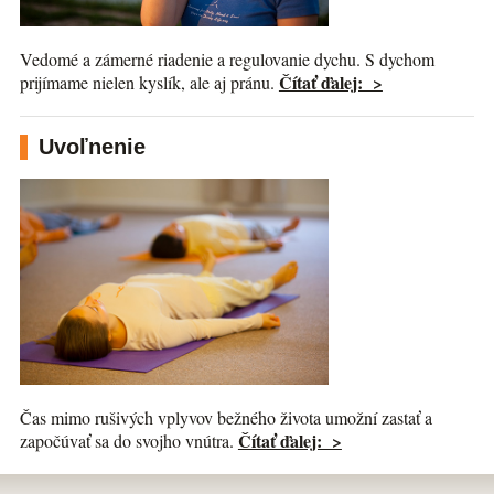
Vedomé a zámerné riadenie a regulovanie dychu. S dychom
Čítať ďalej: >
prijímame nielen kyslík, ale aj pránu.
Uvoľnenie
Čas mimo rušivých vplyvov bežného života umožní zastať a
Čítať ďalej: >
započúvať sa do svojho vnútra.