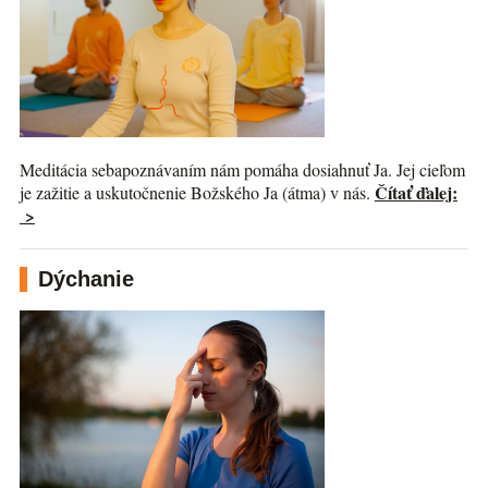
Meditácia sebapoznávaním nám pomáha dosiahnuť Ja. Jej cieľom
Čítať ďalej:
je zažitie a uskutočnenie Božského Ja (átma) v nás.
>
Dýchanie