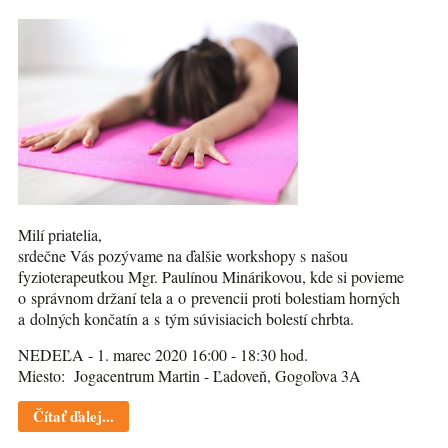
Milí priatelia,
srdečne Vás pozývame na ďalšie workshopy s našou
fyzioterapeutkou Mgr. Paulínou Minárikovou, kde si povieme
o správnom držaní tela a o prevencii proti bolestiam horných
a dolných končatín a s tým súvisiacich bolestí chrbta.
NEDEĽA - 1. marec 2020 16:00 - 18:30 hod.
Miesto: Jogacentrum Martin - Ľadoveň, Gogoľova 3A
Čítať ďalej...