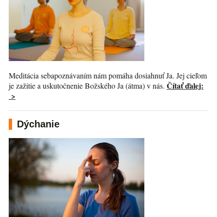
Meditácia sebapoznávaním nám pomáha dosiahnuť Ja. Jej cieľom
Čítať ďalej:
je zažitie a uskutočnenie Božského Ja (átma) v nás.
>
Dýchanie