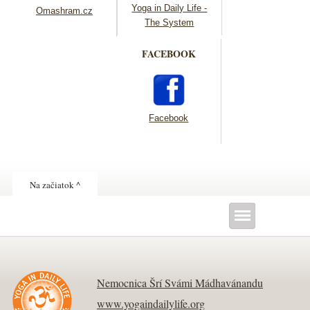
Yoga in Daily Life -
Omashram.cz
The System
FACEBOOK
Facebook
Na začiatok ^
Nemocnica Šrí Svámi Mádhavánandu
www.yogaindailylife.org