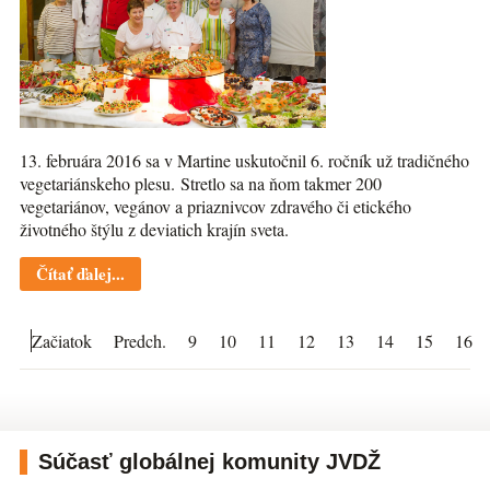
13. februára 2016 sa v Martine uskutočnil 6. ročník už tradičného
vegetariánskeho plesu. Stretlo sa na ňom takmer 200
vegetariánov, vegánov a priaznivcov zdravého či etického
životného štýlu z deviatich krajín sveta.
Čítať ďalej...
Začiatok
Predch.
9
10
11
12
13
14
15
16
Súčasť globálnej komunity JVDŽ