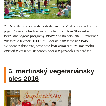
21. 6. 2016 sme oslávili už druhý ročník Medzinárodného dňa
jogy. Počas celého týždňa prebiehali na celom Slovensku
bezplatné jogové programy, ktorých sa na približne 30 miestach
zúčastnilo takmer 1000 ľudí. Počasie nám tento rok bolo
skutočne naklonené, preto sme boli veľmi radi, že sme mohli
cvicičiť v krásnom slnečnom počasí v parkoch a záhradách.
6. martinský vegetariánsky
ples 2016