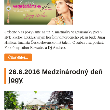
Srdečne Vás pozývame na už 7. martinský vegetariánsky ples v
štýle kvetov. Exkluzívnym hosťom tohtoročného plesu bude Juraj
Hnilica, finalista Československo má talent. O zábavu sa postará
Folklórny súbor Rozsutec a Dj Andress.
Čítať ďalej...
26.6.2016 Medzinárodný deň
jogy