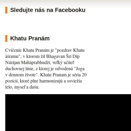
Sledujte nás na Facebooku
Khatu Pranám
Cvičenie Khatu Pranám je "pozdrav Khatu
ášramu", v ktorom žil Bhagavan Šrí Díp
Nárájan Maháprabhudží, veľký učiteľ
duchovnej línie, z ktorej je odvodená "Joga
v dennom živote". Khatu Pranam je séria 20
pozícií, ktoré plne harmonizujú a osviežia
telo, myseľ a dušu.