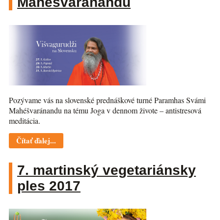
Mahéšvaránandu
Pozývame vás na slovenské prednáškové turné Paramhas Svámi
Mahéšvaránandu na tému Joga v dennom živote – antistresová
meditácia.
Čítať ďalej...
7. martinský vegetariánsky
ples 2017