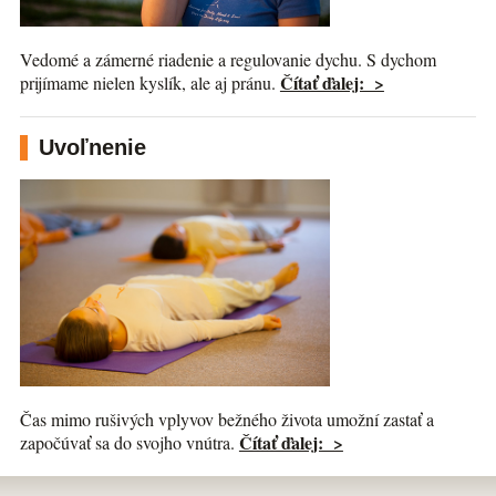
Vedomé a zámerné riadenie a regulovanie dychu. S dychom
Čítať ďalej: >
prijímame nielen kyslík, ale aj pránu.
Uvoľnenie
Čas mimo rušivých vplyvov bežného života umožní zastať a
Čítať ďalej: >
započúvať sa do svojho vnútra.