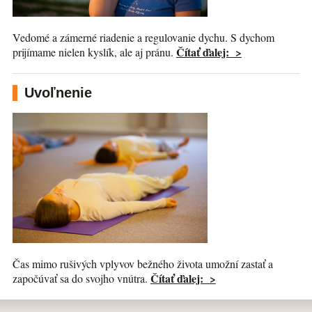
Vedomé a zámerné riadenie a regulovanie dychu. S dychom
Čítať ďalej: >
prijímame nielen kyslík, ale aj pránu.
Uvoľnenie
Čas mimo rušivých vplyvov bežného života umožní zastať a
Čítať ďalej: >
započúvať sa do svojho vnútra.