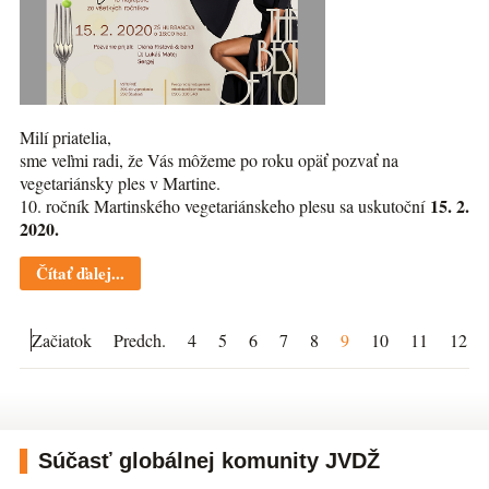
Milí priatelia,
sme veľmi radi, že Vás môžeme po roku opäť pozvať na
vegetariánsky ples v Martine.
15. 2.
10. ročník Martinského vegetariánskeho plesu sa uskutoční
2020.
Čítať ďalej...
Začiatok
Predch.
4
5
6
7
8
9
10
11
12
Súčasť globálnej komunity JVDŽ