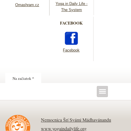
Yoga in Daily Life -
Omashram.cz
The System
FACEBOOK
Facebook
Na začiatok ^
Nemocnica Šrí Svámi Mádhavánandu
www.yogaindailylife.org