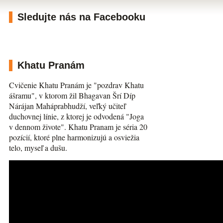
Sledujte nás na Facebooku
Khatu Pranám
Cvičenie Khatu Pranám je "pozdrav Khatu
ášramu", v ktorom žil Bhagavan Šrí Díp
Nárájan Maháprabhudží, veľký učiteľ
duchovnej línie, z ktorej je odvodená "Joga
v dennom živote". Khatu Pranam je séria 20
pozícií, ktoré plne harmonizujú a osviežia
telo, myseľ a dušu.