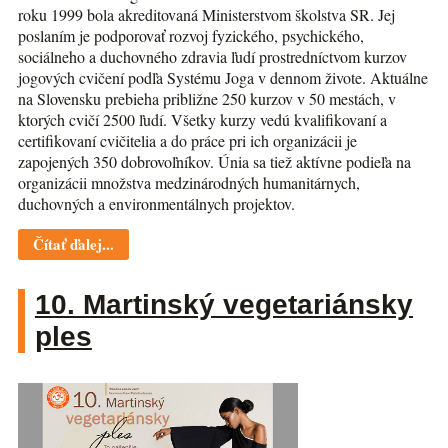
roku 1999 bola akreditovaná Ministerstvom školstva SR. Jej
poslaním je podporovať rozvoj fyzického, psychického,
sociálneho a duchovného zdravia ľudí prostredníctvom kurzov
jogových cvičení podľa Systému Joga v dennom živote. Aktuálne
na Slovensku prebieha približne 250 kurzov v 50 mestách, v
ktorých cvičí 2500 ľudí. Všetky kurzy vedú kvalifikovaní a
certifikovaní cvičitelia a do práce pri ich organizácii je
zapojených 350 dobrovoľníkov. Únia sa tiež aktívne podieľa na
organizácii množstva medzinárodných humanitárnych,
duchovných a environmentálnych projektov.
Čítať ďalej...
10. Martinský vegetariánsky
ples