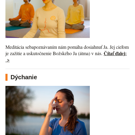
Meditácia sebapoznávaním nám pomáha dosiahnuť Ja. Jej cieľom
Čítať ďalej:
je zažitie a uskutočnenie Božského Ja (átma) v nás.
>
Dýchanie