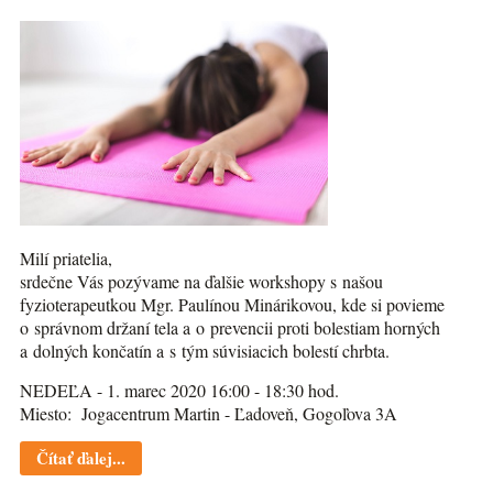
Milí priatelia,
srdečne Vás pozývame na ďalšie workshopy s našou
fyzioterapeutkou Mgr. Paulínou Minárikovou, kde si povieme
o správnom držaní tela a o prevencii proti bolestiam horných
a dolných končatín a s tým súvisiacich bolestí chrbta.
NEDEĽA - 1. marec 2020 16:00 - 18:30 hod.
Miesto: Jogacentrum Martin - Ľadoveň, Gogoľova 3A
Čítať ďalej...