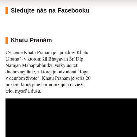
Sledujte nás na Facebooku
Khatu Pranám
Cvičenie Khatu Pranám je "pozdrav Khatu
ášramu", v ktorom žil Bhagavan Šrí Díp
Nárájan Maháprabhudží, veľký učiteľ
duchovnej línie, z ktorej je odvodená "Joga
v dennom živote". Khatu Pranam je séria 20
pozícií, ktoré plne harmonizujú a osviežia
telo, myseľ a dušu.