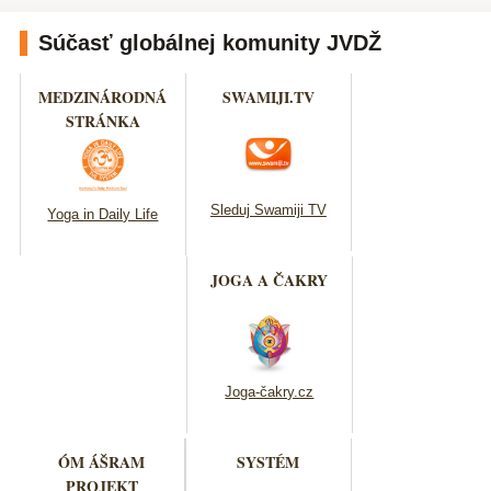
Súčasť globálnej komunity JVDŽ
MEDZINÁRODNÁ
SWAMIJI.TV
STRÁNKA
Sleduj Swamiji TV
Yoga in Daily Life
JOGA A ČAKRY
Joga-čakry.cz
ÓM ÁŠRAM
SYSTÉM
PROJEKT