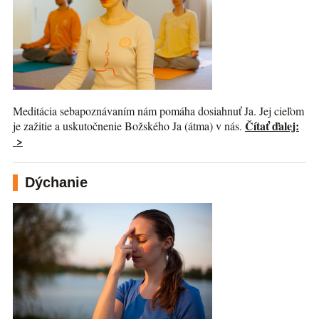
Meditácia sebapoznávaním nám pomáha dosiahnuť Ja. Jej cieľom
Čítať ďalej:
je zažitie a uskutočnenie Božského Ja (átma) v nás.
>
Dýchanie