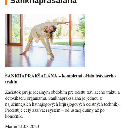
Šankhaprašalána
ŠANKHAPRAKŠALÁNA – kompletná očista tráviaceho
traktu
Začiatok jari je ideálnym obdobím pre očistu tráviaceho traktu a
detoxikáciu organizmu. Šankhaprakšálana je jednou z
najúčinnejších hathajogových krijí (jogových očistných techník).
Prečisťuje celý zažívací systém – od ústnej dutiny až po
konečník.
Martin 21.03.2020