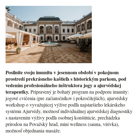
Posilnite svoju imunitu v jesennom období v pokojnom
prostredí prekrásneho kaštieľa s historickým parkom, pod
vedením profesionálneho inštruktora jogy a ajurvédskej
terapeutky.
Pripravený je bohatý program na podporu imunity:
jogové cvičenia (pre začiatočníkov i pokročilejších), ajurvédsky
workshop o vyvažujúcej výžive podľa najstaršieho lekárskeho
systému Ajurvédy, možnosť individuálnej ajurvédskej diagnostiky
s nastavením výživy podľa osobnej konštitúcie, prechádzka
prírodou na Považský hrad, mini wellness (sauna, vírivka),
možnosť objednania masáže.