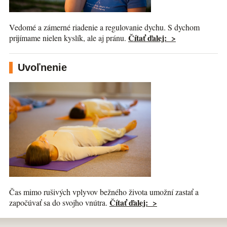
Vedomé a zámerné riadenie a regulovanie dychu. S dychom
Čítať ďalej: >
prijímame nielen kyslík, ale aj pránu.
Uvoľnenie
Čas mimo rušivých vplyvov bežného života umožní zastať a
Čítať ďalej: >
započúvať sa do svojho vnútra.