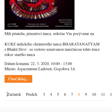
Milí priatelia, priaznivci tanca, srdečne Vás pozývame na
KURZ indického chrámového tanca BHARATANATYAM
s Bhakti Devi - so svetovo uznávanou tanečnicou tohto tisíce
rokov starého tanca
Dátum konania: 22. 3. 2020, 10:00 - 13:00
Miesto: Jogacentrum Ľadoveň, Gogoľova 3A
Čítať ďalej...
Začiatok
Predch.
3
4
5
6
7
8
9
10
11
1