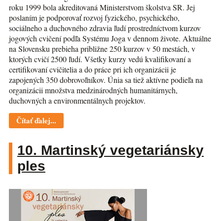
roku 1999 bola akreditovaná Ministerstvom školstva SR. Jej
poslaním je podporovať rozvoj fyzického, psychického,
sociálneho a duchovného zdravia ľudí prostredníctvom kurzov
jogových cvičení podľa Systému Joga v dennom živote. Aktuálne
na Slovensku prebieha približne 250 kurzov v 50 mestách, v
ktorých cvičí 2500 ľudí. Všetky kurzy vedú kvalifikovaní a
certifikovaní cvičitelia a do práce pri ich organizácii je
zapojených 350 dobrovoľníkov. Únia sa tiež aktívne podieľa na
organizácii množstva medzinárodných humanitárnych,
duchovných a environmentálnych projektov.
Čítať ďalej...
10. Martinský vegetariánsky
ples