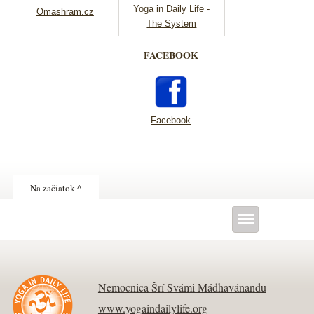
Yoga in Daily Life -
Omashram.cz
The System
FACEBOOK
Facebook
Na začiatok ^
Nemocnica Šrí Svámi Mádhavánandu
www.yogaindailylife.org