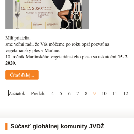
Milí priatelia,
sme veľmi radi, že Vás môžeme po roku opäť pozvať na
vegetariánsky ples v Martine.
15. 2.
10. ročník Martinského vegetariánskeho plesu sa uskutoční
2020.
Čítať ďalej...
Začiatok
Predch.
4
5
6
7
8
9
10
11
12
Súčasť globálnej komunity JVDŽ