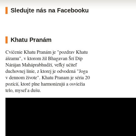
Sledujte nás na Facebooku
Khatu Pranám
Cvičenie Khatu Pranám je "pozdrav Khatu
ášramu", v ktorom žil Bhagavan Šrí Díp
Nárájan Maháprabhudží, veľký učiteľ
duchovnej línie, z ktorej je odvodená "Joga
v dennom živote". Khatu Pranam je séria 20
pozícií, ktoré plne harmonizujú a osviežia
telo, myseľ a dušu.