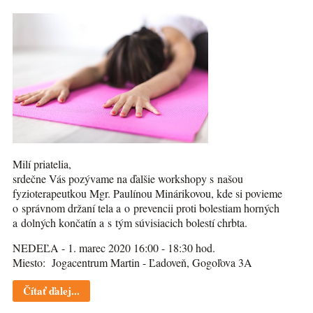
Milí priatelia,
srdečne Vás pozývame na ďalšie workshopy s našou
fyzioterapeutkou Mgr. Paulínou Minárikovou, kde si povieme
o správnom držaní tela a o prevencii proti bolestiam horných
a dolných končatín a s tým súvisiacich bolestí chrbta.
NEDEĽA - 1. marec 2020 16:00 - 18:30 hod.
Miesto: Jogacentrum Martin - Ľadoveň, Gogoľova 3A
Čítať ďalej...