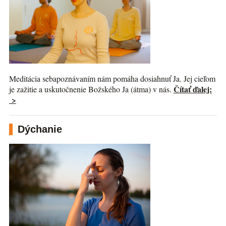
Meditácia sebapoznávaním nám pomáha dosiahnuť Ja. Jej cieľom
Čítať ďalej:
je zažitie a uskutočnenie Božského Ja (átma) v nás.
>
Dýchanie