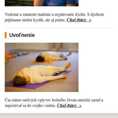
Vedomé a zámerné riadenie a regulovanie dychu. S dychom
Čítať ďalej: >
prijímame nielen kyslík, ale aj pránu.
Uvoľnenie
Čas mimo rušivých vplyvov bežného života umožní zastať a
Čítať ďalej: >
započúvať sa do svojho vnútra.