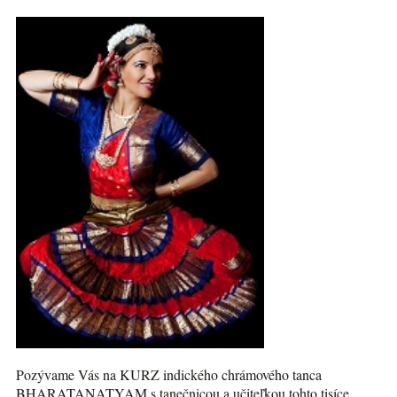
Pozývame Vás na KURZ indického chrámového tanca
BHARATANATYAM s tanečnicou a učiteľkou tohto tisíce