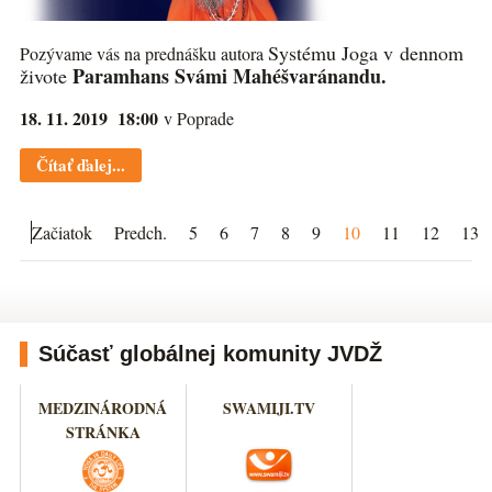
Systému Joga v dennom
Pozývame vás na prednášku autora
Paramhans Svámi Mahéšvaránandu.
živote
18. 11. 2019 18:00
v Poprade
Čítať ďalej...
Začiatok
Predch.
5
6
7
8
9
10
11
12
13
Súčasť globálnej komunity JVDŽ
MEDZINÁRODNÁ
SWAMIJI.TV
STRÁNKA