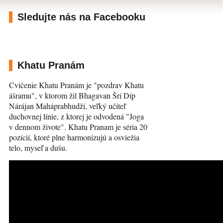
Sledujte nás na Facebooku
Khatu Pranám
Cvičenie Khatu Pranám je "pozdrav Khatu
ášramu", v ktorom žil Bhagavan Šrí Díp
Nárájan Maháprabhudží, veľký učiteľ
duchovnej línie, z ktorej je odvodená "Joga
v dennom živote". Khatu Pranam je séria 20
pozícií, ktoré plne harmonizujú a osviežia
telo, myseľ a dušu.