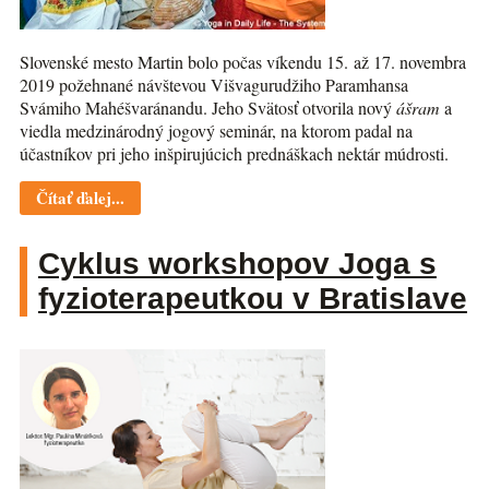
Slovenské mesto Martin bolo počas víkendu 15. až 17. novembra
2019 požehnané návštevou Višvagurudžiho Paramhansa
Svámiho Mahéšvaránandu. Jeho Svätosť otvorila nový
ášram
a
viedla medzinárodný jogový seminár, na ktorom padal na
účastníkov pri jeho inšpirujúcich prednáškach nektár múdrosti.
Čítať ďalej...
Cyklus workshopov Joga s
fyzioterapeutkou v Bratislave