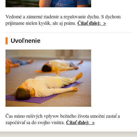
Vedomé a zámerné riadenie a regulovanie dychu. S dychom
Čítať ďalej: >
prijímame nielen kyslík, ale aj pránu.
Uvoľnenie
Čas mimo rušivých vplyvov bežného života umožní zastať a
Čítať ďalej: >
započúvať sa do svojho vnútra.