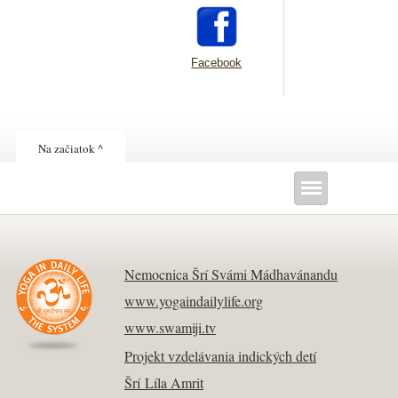
Facebook
Na začiatok ^
Nemocnica Šrí Svámi Mádhavánandu
www.yogaindailylife.org
www.swamiji.tv
Projekt vzdelávania indických detí
Šrí Líla Amrit