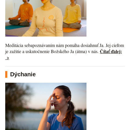
Meditácia sebapoznávaním nám pomáha dosiahnuť Ja. Jej cieľom
Čítať ďalej:
je zažitie a uskutočnenie Božského Ja (átma) v nás.
>
Dýchanie