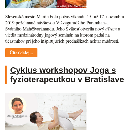
Slovenské mesto Martin bolo počas víkendu 15. až 17. novembra
2019 požehnané návštevou Višvagurudžiho Paramhansa
Svámiho Mahéšvaránandu. Jeho Svätosť otvorila nový
ášram
a
viedla medzinárodný jogový seminár, na ktorom padal na
účastníkov pri jeho inšpirujúcich prednáškach nektár múdrosti.
Čítať ďalej...
Cyklus workshopov Joga s
fyzioterapeutkou v Bratislave