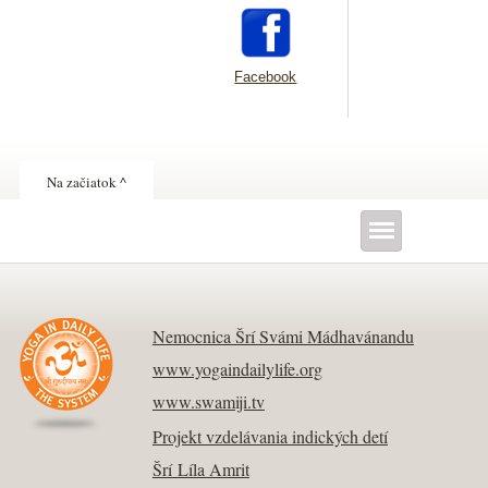
Facebook
Na začiatok ^
Nemocnica Šrí Svámi Mádhavánandu
www.yogaindailylife.org
www.swamiji.tv
Projekt vzdelávania indických detí
Šrí Líla Amrit