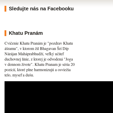
Sledujte nás na Facebooku
Khatu Pranám
Cvičenie Khatu Pranám je "pozdrav Khatu
ášramu", v ktorom žil Bhagavan Šrí Díp
Nárájan Maháprabhudží, veľký učiteľ
duchovnej línie, z ktorej je odvodená "Joga
v dennom živote". Khatu Pranam je séria 20
pozícií, ktoré plne harmonizujú a osviežia
telo, myseľ a dušu.