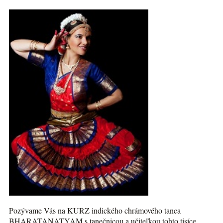
Pozývame Vás na KURZ indického chrámového tanca
BHARATANATYAM s tanečnicou a učiteľkou tohto tisíce