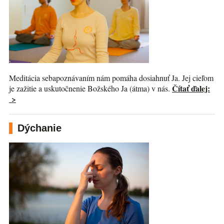
Meditácia sebapoznávaním nám pomáha dosiahnuť Ja. Jej cieľom
Čítať ďalej:
je zažitie a uskutočnenie Božského Ja (átma) v nás.
>
Dýchanie