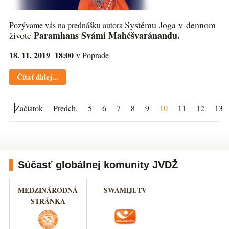
Systému Joga v dennom
Pozývame vás na prednášku autora
Paramhans Svámi Mahéšvaránandu.
živote
18. 11. 2019 18:00
v Poprade
Čítať ďalej...
Začiatok
Predch.
5
6
7
8
9
10
11
12
13
Súčasť globálnej komunity JVDŽ
MEDZINÁRODNÁ
SWAMIJI.TV
STRÁNKA