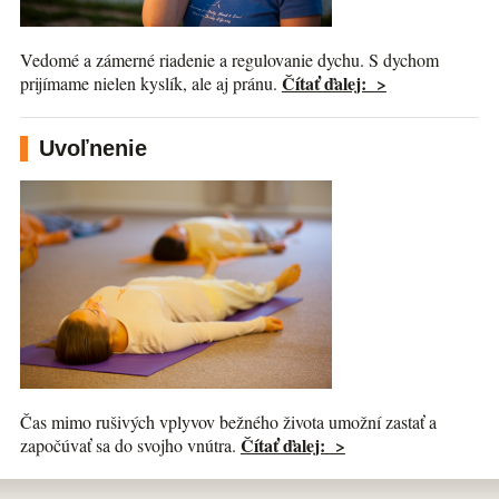
Vedomé a zámerné riadenie a regulovanie dychu. S dychom
Čítať ďalej: >
prijímame nielen kyslík, ale aj pránu.
Uvoľnenie
Čas mimo rušivých vplyvov bežného života umožní zastať a
Čítať ďalej: >
započúvať sa do svojho vnútra.