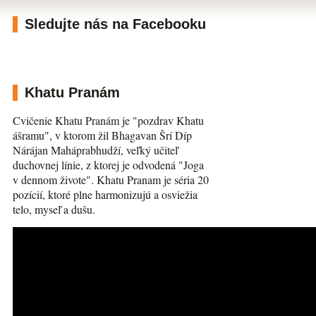
Sledujte nás na Facebooku
Khatu Pranám
Cvičenie Khatu Pranám je "pozdrav Khatu
ášramu", v ktorom žil Bhagavan Šrí Díp
Nárájan Maháprabhudží, veľký učiteľ
duchovnej línie, z ktorej je odvodená "Joga
v dennom živote". Khatu Pranam je séria 20
pozícií, ktoré plne harmonizujú a osviežia
telo, myseľ a dušu.