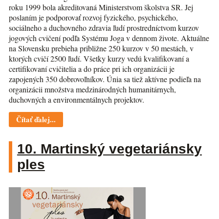
roku 1999 bola akreditovaná Ministerstvom školstva SR. Jej
poslaním je podporovať rozvoj fyzického, psychického,
sociálneho a duchovného zdravia ľudí prostredníctvom kurzov
jogových cvičení podľa Systému Joga v dennom živote. Aktuálne
na Slovensku prebieha približne 250 kurzov v 50 mestách, v
ktorých cvičí 2500 ľudí. Všetky kurzy vedú kvalifikovaní a
certifikovaní cvičitelia a do práce pri ich organizácii je
zapojených 350 dobrovoľníkov. Únia sa tiež aktívne podieľa na
organizácii množstva medzinárodných humanitárnych,
duchovných a environmentálnych projektov.
Čítať ďalej...
10. Martinský vegetariánsky
ples