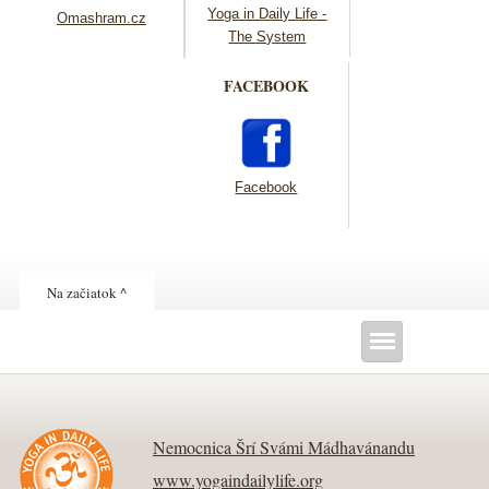
Yoga in Daily Life -
Omashram.cz
The System
FACEBOOK
Facebook
Na začiatok ^
Nemocnica Šrí Svámi Mádhavánandu
www.yogaindailylife.org