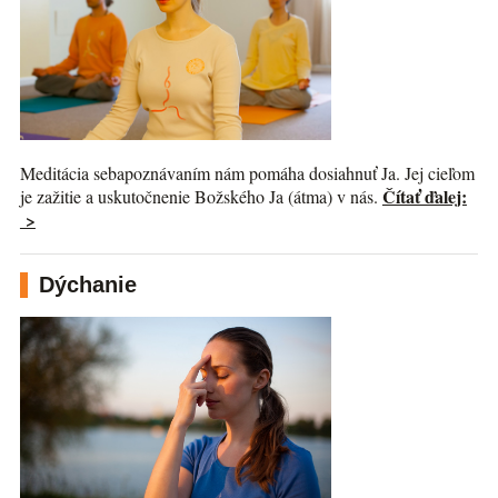
Meditácia sebapoznávaním nám pomáha dosiahnuť Ja. Jej cieľom
Čítať ďalej:
je zažitie a uskutočnenie Božského Ja (átma) v nás.
>
Dýchanie