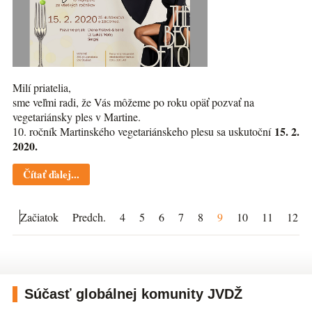
Milí priatelia,
sme veľmi radi, že Vás môžeme po roku opäť pozvať na
vegetariánsky ples v Martine.
15. 2.
10. ročník Martinského vegetariánskeho plesu sa uskutoční
2020.
Čítať ďalej...
Začiatok
Predch.
4
5
6
7
8
9
10
11
12
Súčasť globálnej komunity JVDŽ