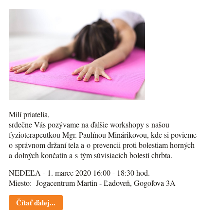
Milí priatelia,
srdečne Vás pozývame na ďalšie workshopy s našou
fyzioterapeutkou Mgr. Paulínou Minárikovou, kde si povieme
o správnom držaní tela a o prevencii proti bolestiam horných
a dolných končatín a s tým súvisiacich bolestí chrbta.
NEDEĽA - 1. marec 2020 16:00 - 18:30 hod.
Miesto: Jogacentrum Martin - Ľadoveň, Gogoľova 3A
Čítať ďalej...