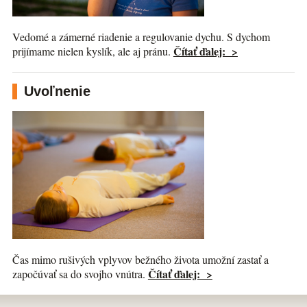
Vedomé a zámerné riadenie a regulovanie dychu. S dychom
Čítať ďalej: >
prijímame nielen kyslík, ale aj pránu.
Uvoľnenie
Čas mimo rušivých vplyvov bežného života umožní zastať a
Čítať ďalej: >
započúvať sa do svojho vnútra.