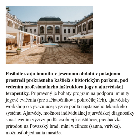
Posilnite svoju imunitu v jesennom období v pokojnom
prostredí prekrásneho kaštieľa s historickým parkom, pod
vedením profesionálneho inštruktora jogy a ajurvédskej
terapeutky.
Pripravený je bohatý program na podporu imunity:
jogové cvičenia (pre začiatočníkov i pokročilejších), ajurvédsky
workshop o vyvažujúcej výžive podľa najstaršieho lekárskeho
systému Ajurvédy, možnosť individuálnej ajurvédskej diagnostiky
s nastavením výživy podľa osobnej konštitúcie, prechádzka
prírodou na Považský hrad, mini wellness (sauna, vírivka),
možnosť objednania masáže.