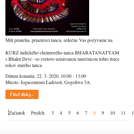
Milí priatelia, priaznivci tanca, srdečne Vás pozývame na
KURZ indického chrámového tanca BHARATANATYAM
s Bhakti Devi - so svetovo uznávanou tanečnicou tohto tisíce
rokov starého tanca
Dátum konania: 22. 3. 2020, 10:00 - 13:00
Miesto: Jogacentrum Ľadoveň, Gogoľova 3A
Čítať ďalej...
Začiatok
Predch.
3
4
5
6
7
8
9
10
11
1