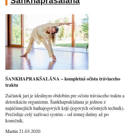
Šankhaprašalána
ŠANKHAPRAKŠALÁNA – kompletná očista tráviaceho
traktu
Začiatok jari je ideálnym obdobím pre očistu tráviaceho traktu a
detoxikáciu organizmu. Šankhaprakšálana je jednou z
najúčinnejších hathajogových krijí (jogových očistných techník).
Prečisťuje celý zažívací systém – od ústnej dutiny až po
konečník.
Martin 21.03.2020