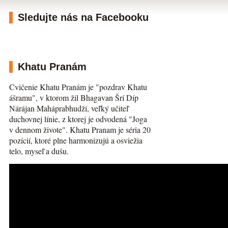
Sledujte nás na Facebooku
Khatu Pranám
Cvičenie Khatu Pranám je "pozdrav Khatu
ášramu", v ktorom žil Bhagavan Šrí Díp
Nárájan Maháprabhudží, veľký učiteľ
duchovnej línie, z ktorej je odvodená "Joga
v dennom živote". Khatu Pranam je séria 20
pozícií, ktoré plne harmonizujú a osviežia
telo, myseľ a dušu.