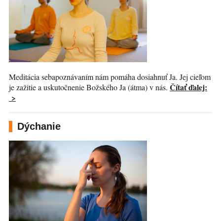
Meditácia sebapoznávaním nám pomáha dosiahnuť Ja. Jej cieľom
Čítať ďalej:
je zažitie a uskutočnenie Božského Ja (átma) v nás.
>
Dýchanie