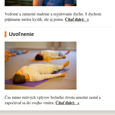
Vedomé a zámerné riadenie a regulovanie dychu. S dychom
Čítať ďalej: >
prijímame nielen kyslík, ale aj pránu.
Uvoľnenie
Čas mimo rušivých vplyvov bežného života umožní zastať a
Čítať ďalej: >
započúvať sa do svojho vnútra.