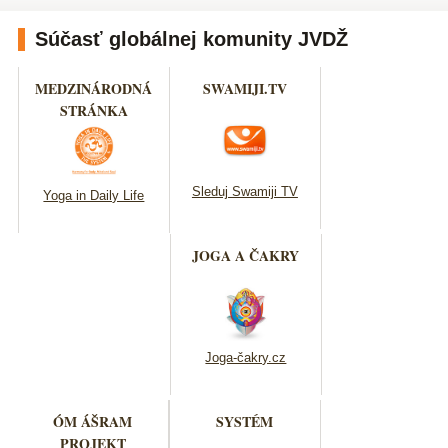
Súčasť globálnej komunity JVDŽ
MEDZINÁRODNÁ
SWAMIJI.TV
STRÁNKA
Sleduj Swamiji TV
Yoga in Daily Life
JOGA A ČAKRY
Joga-čakry.cz
ÓM ÁŠRAM
SYSTÉM
PROJEKT