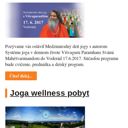
Pozývame vás osláviť Medzinárodný deň jogy s autorom
Systému joga v dennom živote Višvaguru Paramhans Svámi
Mahéšvaránandom do Voderád 17.6.2017. Súčasťou programu
bude cvičenie, prednáška a detský program.
Čítať ďalej...
Joga wellness pobyt