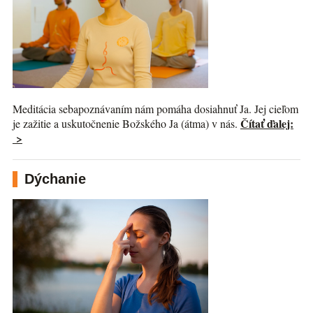
Meditácia sebapoznávaním nám pomáha dosiahnuť Ja. Jej cieľom
Čítať ďalej:
je zažitie a uskutočnenie Božského Ja (átma) v nás.
>
Dýchanie