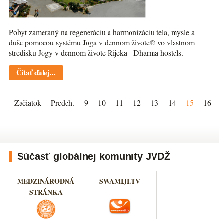
Pobyt zameraný na regeneráciu a harmonizáciu tela, mysle a
duše pomocou systému Joga v dennom živote® vo vlastnom
stredisku Jogy v dennom živote Rijeka - Dharma hostels.
Čítať ďalej...
Začiatok
Predch.
9
10
11
12
13
14
15
16
Súčasť globálnej komunity JVDŽ
MEDZINÁRODNÁ
SWAMIJI.TV
STRÁNKA