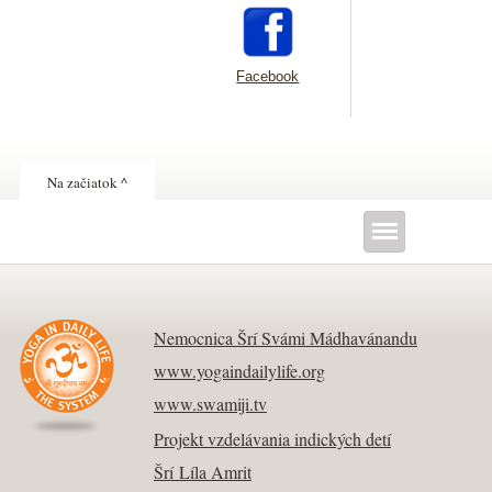
Facebook
Na začiatok ^
Nemocnica Šrí Svámi Mádhavánandu
www.yogaindailylife.org
www.swamiji.tv
Projekt vzdelávania indických detí
Šrí Líla Amrit