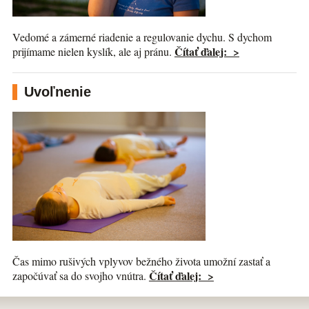
Vedomé a zámerné riadenie a regulovanie dychu. S dychom
Čítať ďalej: >
prijímame nielen kyslík, ale aj pránu.
Uvoľnenie
Čas mimo rušivých vplyvov bežného života umožní zastať a
Čítať ďalej: >
započúvať sa do svojho vnútra.