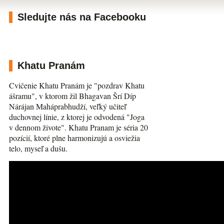
Sledujte nás na Facebooku
Khatu Pranám
Cvičenie Khatu Pranám je "pozdrav Khatu
ášramu", v ktorom žil Bhagavan Šrí Díp
Nárájan Maháprabhudží, veľký učiteľ
duchovnej línie, z ktorej je odvodená "Joga
v dennom živote". Khatu Pranam je séria 20
pozícií, ktoré plne harmonizujú a osviežia
telo, myseľ a dušu.