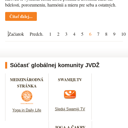
bdelosti, porozumeniu, harmónii a mieru pre seba a ostatných.
Čítať ďalej...
Začiatok
Predch.
1
2
3
4
5
6
7
8
9
10
Súčasť globálnej komunity JVDŽ
MEDZINÁRODNÁ
SWAMIJI.TV
STRÁNKA
Sleduj Swamiji TV
Yoga in Daily Life
JOGA A ČAKRY