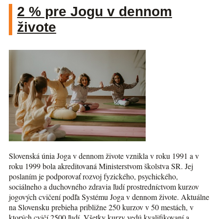
2 % pre Jogu v dennom
živote
Slovenská únia Joga v dennom živote vznikla v roku 1991 a v
roku 1999 bola akreditovaná Ministerstvom školstva SR. Jej
poslaním je podporovať rozvoj fyzického, psychického,
sociálneho a duchovného zdravia ľudí prostredníctvom kurzov
jogových cvičení podľa Systému Joga v dennom živote. Aktuálne
na Slovensku prebieha približne 250 kurzov v 50 mestách, v
ktorých cvičí 2500 ľudí. Všetky kurzy vedú kvalifikovaní a