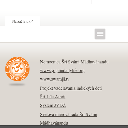
Na začiatok ^
Nemocnica Šrí Svámi Mádhavánandu
www.yogaindailylife.org
www.swamiji.tv
Projekt vzdelávania indických detí
Šrí Líla Amrit
Systém JVDŽ
Svetová mierová rada Šrí Svámi
Mádhavánandu