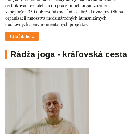
certifikovaní cvičitelia a do práce pri ich organizácii je
zapojených 350 dobrovoľníkov. Únia sa tiež aktívne podieľa na
organizácii množstva medzinárodných humanitárnych,
duchovných a environmentálnych projektov.
Čítať ďalej...
Rádža joga - kráľovská cesta