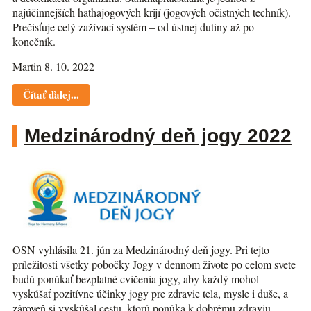
najúčinnejších hathajogových krijí (jogových očistných techník).
Prečisťuje celý zažívací systém – od ústnej dutiny až po
konečník.
Martin 8. 10. 2022
Čítať ďalej...
Medzinárodný deň jogy 2022
OSN vyhlásila 21. jún za Medzinárodný deň jogy. Pri tejto
príležitosti všetky pobočky Jogy v dennom živote po celom svete
budú ponúkať bezplatné cvičenia jogy, aby každý mohol
vyskúšať pozitívne účinky jogy pre zdravie tela, mysle i duše, a
zároveň si vyskúšal cestu, ktorú ponúka k dobrému zdraviu,