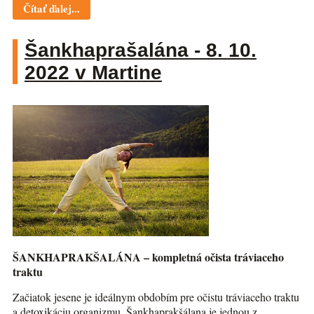
Čítať ďalej...
Šankhaprašalána - 8. 10.
2022 v Martine
ŠANKHAPRAKŠALÁNA – kompletná očista tráviaceho
traktu
Začiatok jesene je ideálnym obdobím pre očistu tráviaceho traktu
a detoxikáciu organizmu. Šankhaprakšálana je jednou z