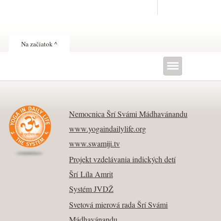
Na začiatok ^
Nemocnica Šrí Svámi Mádhavánandu
www.yogaindailylife.org
www.swamiji.tv
Projekt vzdelávania indických detí
Šrí Líla Amrit
Systém JVDŽ
Svetová mierová rada Šrí Svámi
Mádhavánandu