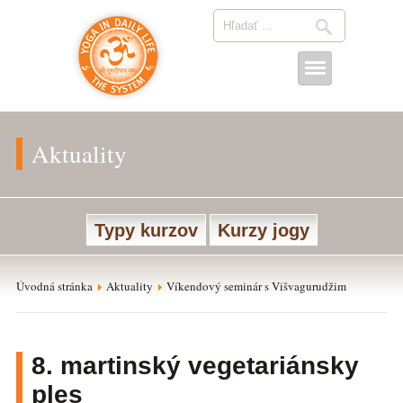
Aktuality
Typy kurzov
Kurzy jogy
Úvodná stránka
Aktuality
Víkendový seminár s Višvagurudžim
8. martinský vegetariánsky
ples