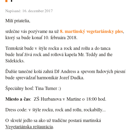
Napísané: 16. december 2017
Milí priatelia,
8. martinský vegetariánsky ples
srdečne vás pozývame na už
,
ktorý sa bude konať 10. februára 2018.
Tentokrát bude v štýle rocku a rock and rollu a do tanca
bude hrať živá rock and rollová kapela Mr. Teddy and the
Sidekicks.
Ďalšie tanečné kolá zahrá DJ Andress a spevom ľudových piesní
bude sprevádzať harmonikár Jozef Dudka.
Špeciálny hosť: Tina Turner :)
Miesto a čas
: ZŠ Hurbanova v Martine o 18:00 hod.
Dress code: v štýle rocku, rock and rollu, rockabilly...
O skvelé jedlo sa ako už tradične postará martinská
Vegetariánska reštaurácia
.