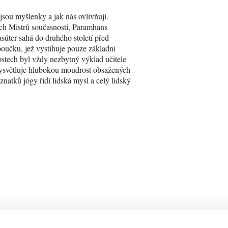
sou myšlenky a jak nás ovlivňují.
ch Mistrů současnosti, Paramhans
úter sahá do druhého století před
poučku, jež vystihuje pouze základní
lostech byl vždy nezbytný výklad učitele
vysvětluje hlubokou moudrost obsažených
znatků jógy řídí lidská mysl a celý lidský