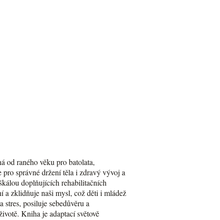
ná od raného věku pro batolata,
 pro správné držení těla i zdravý vývoj a
škálou doplňujících rehabilitačních
í a zklidňuje naši mysl, což děti i mládež
a stres, posiluje sebedůvěru a
ivotě. Kniha je adaptací světově