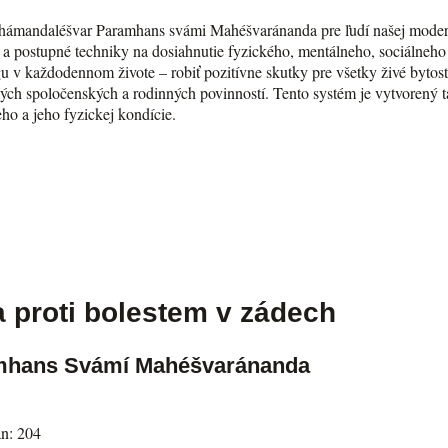
hámandaléšvar Paramhans svámi Mahéšvaránanda pre ľudí našej modern
é a postupné techniky na dosiahnutie fyzického, mentálneho, sociálneh
 v každodennom živote – robiť pozitívne skutky pre všetky živé bytosti,
šetkých spoločenských a rodinných povinností. Tento systém je vytvore
eho a jeho fyzickej kondície.
 proti bolestem v zádech
mhans Svámí Mahéšvaránanda
án: 204