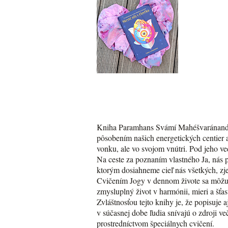
Kniha Paramhans Svámí Mahéšvaránandu, 
pôsobením našich energetických centier a 
vonku, ale vo svojom vnútri. Pod jeho ve
Na ceste za poznaním vlastného Ja, nás
ktorým dosiahneme cieľ nás všetkých, zj
Cvičením Jogy v dennom živote sa môžu pr
zmysluplný život v harmónii, mieri a šťa
Zvláštnosťou tejto knihy je, že popisuje
v súčasnej dobe ľudia snívajú o zdroji v
prostredníctvom špeciálnych cvičení.