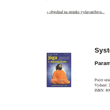
» objednať na stránke vydavateľstva...
Syst
Param
Počet str
Vydané: 
ISBN: 80