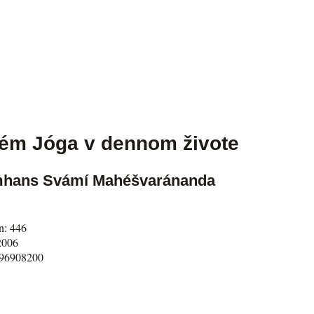
ém Jóga v dennom živote
hans Svámí Mahéšvaránanda
án: 446
2006
96908200