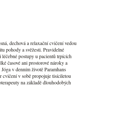
sná, dechová a relaxační cvičení vedou
itu pohody a svěžesti. Pravidelné
í léčebné postupy u pacientů trpících
lké časové ani prostorové nároky a
u Jóga v denním životě Paramhans
cvičení v sobě propojuje tisíciletou
zioterapeuty na základě dlouhodobých