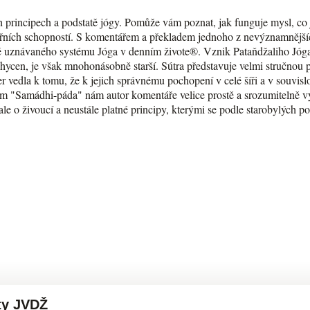
 principech a podstatě jógy. Pomůže vám poznat, jak funguje mysl, co j
itřních schopností. S komentářem a překladem jednoho z nevýznamnější
 uznávaného systému Jóga v denním živote®. Vznik Pataňdžaliho Jógas
chycen, je však mnohonásobně starší. Sútra představuje velmi stručnou 
er vedla k tomu, že k jejich správnému pochopení v celé šíři a v souvis
m "Samádhi-páda" nám autor komentáře velice prostě a srozumitelně 
ale o živoucí a neustále platné principy, kterými se podle starobylých po
ty JVDŽ