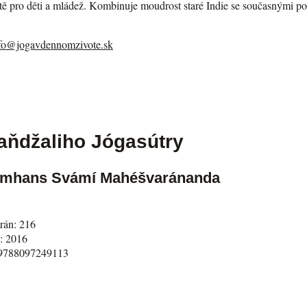
 pro děti a mládež. Kombinuje moudrost staré Indie se současnými poz
fo@jogavdennomzivote.sk
aňdžaliho Jógasútry
amhans Svámí Mahéšvaránanda
trán: 216
: 2016
9788097249113