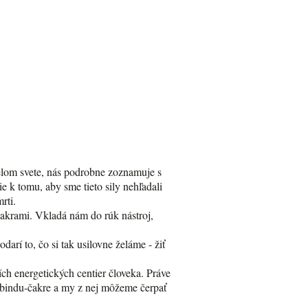
elom svete, nás podrobne zoznamuje s
e k tomu, aby sme tieto sily nehľadali
rti.
akrami. Vkladá nám do rúk nástroj,
rí to, čo si tak usilovne želáme - žiť
ch energetických centier človeka. Práve
 v bindu-čakre a my z nej môžeme čerpať