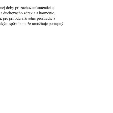
ej doby pri zachovaní autentickej
o a duchovného zdravia a harmónie.
 pre prírodu a životné prostredie a
ný takým spôsobom, že umožňuje postupný