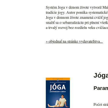
Systém Joga v denom živote vytvoril Ma
tradície jogy. Autor ponúka systematick
Joga v dennom živote znamená cvičiť jogu
snažiť sa o sebarealizáciu pri plnení v
a trvalý rozvoj bez rozdielu veku cvičiac
» objednať na stránke vydavateľstva...
Jóga
Para
Počet str