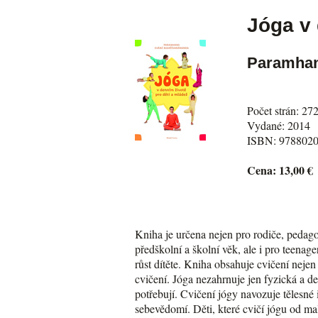
Jóga v 
Paramhan
Počet strán: 27
Vydané: 2014
ISBN: 978802
Cena: 13,00 €
Kniha je určena nejen pro rodiče, pedago
předškolní a školní věk, ale i pro teenag
růst dítěte. Kniha obsahuje cvičení nejen
cvičení. Jóga nezahrnuje jen fyzická a de
potřebují. Cvičení jógy navozuje tělesné 
sebevědomí. Děti, které cvičí jógu od ma