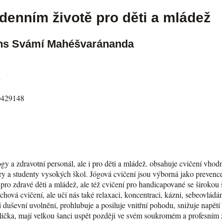
denním životě pro děti a mládež
s Svámí Mahéšvaránanda
2
0429148
gy a zdravotní personál, ale i pro děti a mládež. obsahuje cvičení vhod
ery a studenty vysokých škol. Jógová cvičení jsou výborná jako prevence
 pro zdravé děti a mládež, ale též cvičení pro handicapované se širokou 
chová cvičení, ale učí nás také relaxaci, koncentraci, kázni, sebeovládán
i duševní uvolnění, prohlubuje a posiluje vnitřní pohodu, snižuje napětí 
lička, mají velkou šanci uspět později ve svém soukromém a profesním ž