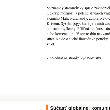
Významný staroindický spis o základních
Odkryje možnosti a potenciál vašich vn
svámího Mahéšvaránandy, autora světově
Kristem. Systém jógy, který je v nich za
podstatu myšlenky. Přílišná stručnost sút
nebo komentátora. V tomto dílu nazvané
súter. Nejde o suché filozofické poučky, 
život.
» objednať na stránke vydavateľstva...
Súčasť globálnej komuni