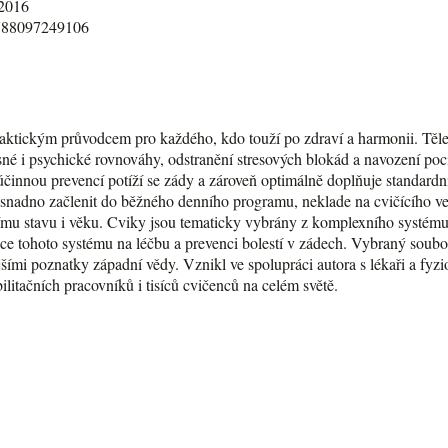
2016
788097249106
raktickým průvodcem pro každého, kdo touží po zdraví a harmonii. Těle
esné i psychické rovnováhy, odstranění stresových blokád a navození poc
 účinnou prevencí potíží se zády a zároveň optimálně doplňuje standardn
snadno začlenit do běžného denního programu, neklade na cvičícího ve
nímu stavu i věku. Cviky jsou tematicky vybrány z komplexního systém
 tohoto systému na léčbu a prevenci bolestí v zádech. Vybraný soubor 
šími poznatky západní vědy. Vznikl ve spolupráci autora s lékaři a fy
ilitačních pracovníků i tisíců cvičenců na celém světě.