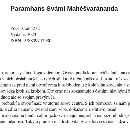
Paramhans Svámí Mahéšvaránanda
Počet strán: 272
Vydané: 2023
ISBN: 9788097429805
autora systému Joga v dennom živote, podľa ktorej cvičia ľudia na c
v nich obsiahnutých skrytých síl, ktoré určujú náš osud. Autor nás vedi
dením sa pred nami otvorí cesta k oslobodeniu z kolobehu zrodenia a sm
 prevádza krok za krokom. Dôverne nás zoznamuje s ôsmimi hlavnými č
ednotenie so svojím pravým Ja.
ebudiť a otvoriť naše vnútorné silové centrá. S ich pomocou sa nám poda
stí. Keď sa naučíme ovládať sami seba, dokážeme riadiť svoj osud.
 aj málo známu bindu-čakru, jedno z najtajomnejších a najpozoruhodnejší
ečnej mladosti. Takýto prameň mladosti, vitality a zdravia sa nachádza