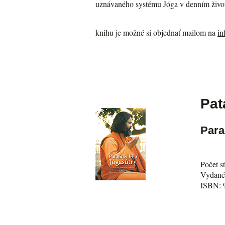
uznávaného systému Jóga v denním životě
knihu je možné si objednať mailom na
in
Pat
Par
Počet s
Vydané
ISBN: 