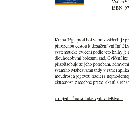
Vydané: 
ISBN: 9
Kniha Jóga proti bolestem v zádech je p
přirozenou cestou k dosažení vnitřní těl
systematické cvičení podle této knihy je
dlouhodobými bolestmi zad. Cvičení lze 
přizpůsobuje se jeho potřebám, zdravot
svámího Mahéšvaránandy v rámci aplikace
moudrost a jógovou tradici s nejmoderněj
zkušeností z léčebné praxe lékařů a rehab
» objednať na stránke vydavateľstva...