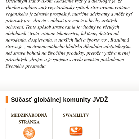
Oficiálnym stanoviskom Akadémie výživy a dietológie je, že
vhodne naplánovaný vegetariánsky spôsob stravovania vrátane
vegánskeho je zdraviu prospešný, nutrične adekvátny a môže byť
prínosný pre zdravie v oblasti prevencie a liečby určitých
ochorení. Tento spôsob stravovania je vhodný vo všetkých
obdobiach života vrátane tehotenstva, laktácie, detstva od
narodenia, dospievania, u starších ľudí a športovcov. Rastlinná
strava je z environmentálneho hľadiska dlhodobo udržateľnejšia
než strava bohatá na živočíšne produkty, pretože využíva menej
prírodných zdrojov a je spojená s oveľa menším poškodením
životného prostredia.
Súčasť globálnej komunity JVDŽ
MEDZINÁRODNÁ
SWAMIJI.TV
STRÁNKA