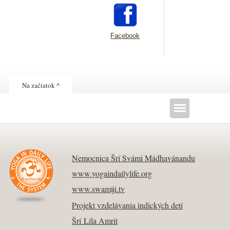
Facebook
Na začiatok ^
Nemocnica Šrí Svámi Mádhavánandu
www.yogaindailylife.org
www.swamiji.tv
Projekt vzdelávania indických detí
Šrí Líla Amrit