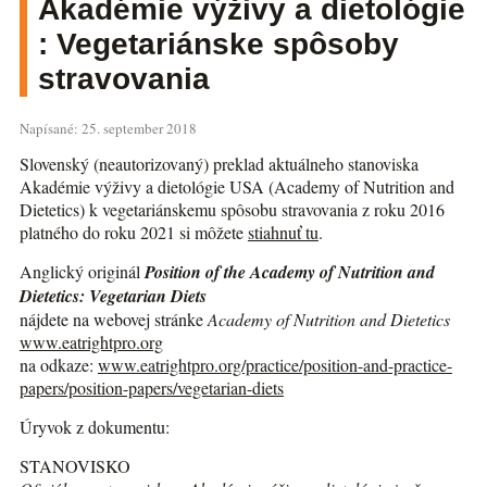
Akadémie výživy a dietológie
: Vegetariánske spôsoby
stravovania
Napísané: 25. september 2018
Slovenský (neautorizovaný) preklad aktuálneho stanoviska
Akadémie výživy a dietológie USA (Academy of Nutrition and
Dietetics) k vegetariánskemu spôsobu stravovania z roku 2016
platného do roku 2021 si môžete
stiahnuť tu
.
Anglický originál
Position of the Academy of Nutrition and
Dietetics: Vegetarian Diets
nájdete na webovej stránke
Academy of Nutrition and Dietetics
www.eatrightpro.org
na odkaze:
www.eatrightpro.org/practice/position-and-practice-
papers/position-papers/vegetarian-diets
Úryvok z dokumentu:
STANOVISKO