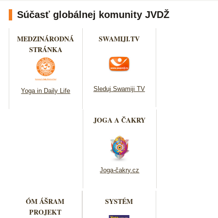
Súčasť globálnej komunity JVDŽ
MEDZINÁRODNÁ
SWAMIJI.TV
STRÁNKA
Sleduj Swamiji TV
Yoga in Daily Life
JOGA A ČAKRY
Joga-čakry.cz
ÓM ÁŠRAM
SYSTÉM
PROJEKT