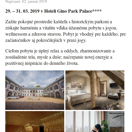
Napísané: 02. január 2019
29. – 31. 03. 2019 v Hoteli Gino Park Palace****
Zažite pokojné prostredie kaštieľa s historickým parkom a
získajte harmóniu a vitalitu vďaka úžasnému pobytu s jogou,
wellnessom a zdravou stravou. Pobyt je vhodný pre každého, pre
začiatočníkov aj pokročilejších v praxi jogy.
Cieľom pobytu je úplný relax a oddych, zharmonizovanie a
zosúladenie tela, mysle a duše; načerpanie novej energie a
pozitívnej inšpirácie do denného života.