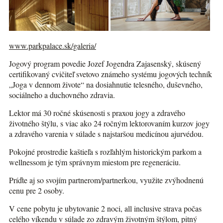
www.parkpalace.sk/galeria/
Jogový program povedie Jozef Jogendra Zajasenský, skúsený
certifikovaný cvičiteľ svetovo známeho systému jogových techník
„Joga v dennom živote“ na dosiahnutie telesného, duševného,
sociálneho a duchovného zdravia.
Lektor má 30 ročné skúsenosti s praxou jogy a zdravého
životného štýlu, s viac ako 24 ročným lektorovaním kurzov jogy
a zdravého varenia v súlade s najstaršou medicínou ajurvédou.
Pokojné prostredie kaštieľa s rozľahlým historickým parkom a
wellnessom je tým správnym miestom pre regeneráciu.
Príďte aj so svojím partnerom/partnerkou, využite zvýhodnenú
cenu pre 2 osoby.
V cene pobytu je ubytovanie 2 noci, all inclusive strava počas
celého víkendu v súlade zo zdravým životným štýlom, pitný