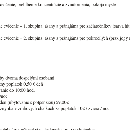
cvičenie, prehĺbenie koncentrácie a zvnútornenia, pokoja mysle
né cvičenie – 1. skupina, ásany a pránajáma pre začiatočníkov (sarva hi
né cvičenie – 2. skupina, ásany a pránajáma pre pokročilých (prax jogy 
izby dvoma dospelými osobami
tny poplatok 0,50 € deň
vanie do 10:00 hod.
/noc
 deň (ubytovanie s polpenziou) 59,00€
ný iba v zrubových chatkách za poplatok 10€ / zviera / noc
otel nárok účtovať si nasledovné storno podmienky: