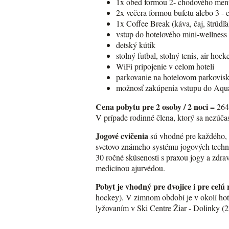
1x obed formou 2- chodového men
2x večera formou bufetu alebo 3 - 
1x Coffee Break (káva, čaj, štrúdľa
vstup do hotelového mini-wellness 
detský kútik
stolný futbal, stolný tenis, air hock
WiFi pripojenie v celom hoteli
parkovanie na hotelovom parkovis
možnosť zakúpenia vstupu do Aqu
Cena pobytu pre 2 osoby / 2 noci
= 264 
V prípade rodinné člena, ktorý sa nezúča
Jogové cvičenia
sú vhodné pre každého, p
svetovo známeho systému jogových techní
30 ročné skúsenosti s praxou jogy a zdra
medicínou ajurvédou.
Pobyt je vhodný pre dvojice i pre celú 
hockey). V zimnom období je v okolí hot
lyžovaním v Ski Centre Žiar - Dolinky (