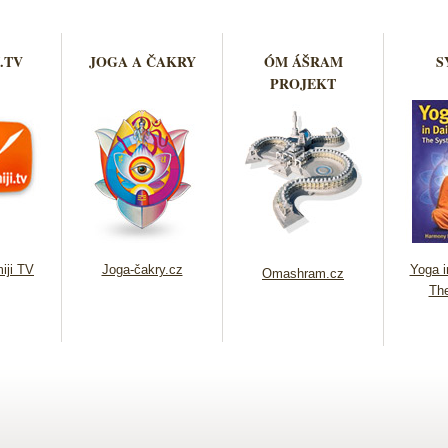
.TV
JOGA A ČAKRY
ÓM ÁŠRAM
S
PROJEKT
iji TV
Joga-čakry.cz
Yoga in
Omashram.cz
Th