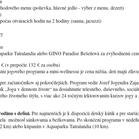
u
chodového menu (polievka, hlavné jedlo - výber z menu, dezert)
)
počas otváracích hodín na 2 hodiny (sauna, jacuzzi)
ey
ku
aparku Tatralandia alebo GINO Paradise Bešeňová za zvýhodnenú cen
€ (v prepočte 132 € za osobu)
stní jogového programu a mini-wellnessu je cena nižšia, deti majú zľav
re začiatočníkov aj pokročilejších. Program vedie Jozef Jogendra Zajas
k „Joga v dennom živote“ na dosiahnutie telesného, duševného, sociá
vého životného štýlu, s viac ako 24 ročným lektorovaním kurzov jogy a 
rodinu s deťmi.
Pre najmenších je k dispozícii detský kútik a pre starších
ela možnosť sánkovania a bežkovania. Po skončení programu v nedeľu 
22 km) alebo kúpaním v Aquaparku Tatralandia (10 km).