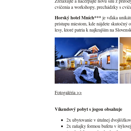
Zrelaxujte a načerpajte novú silu z prír
cvičenia a workshopy, prechádzky s cvi
Horský hotel Mních***
je vďaka unikát
prístupu miestom, kde nájdete skutočný o
lesy, ktoré patria k najkrajším na Slovens
Fotogaléria >>
Víkendový pobyt s jogou obsahuje
2x ubytovanie v útulnej dvojlôžkov
2x raňajky formou bufetu v štýlovej