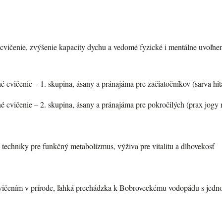
 cvičenie, zvýšenie kapacity dychu a vedomé fyzické i mentálne uvoľne
né cvičenie – 1. skupina, ásany a pránajáma pre začiatočníkov (sarva hi
né cvičenie – 2. skupina, ásany a pránajáma pre pokročilých (prax jogy 
techniky pre funkčný metabolizmus, výživa pre vitalitu a dlhovekosť
cvičením v prírode, ľahká prechádzka k Bobroveckému vodopádu s jed