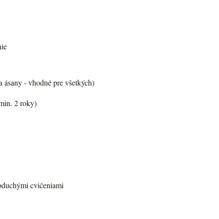
nie
ta ásany - vhodné pre všetkých)
min. 2 roky)
noduchými cvičeniami