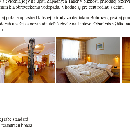
ody a cvičenia jogy na úpätí Západných Tatier v blízkosti prírodnej rez
čením k Bobroveckému vodopádu. Vhodné aj pre celú rodinu s deťmi.
nej polohe uprostred krásnej prírody za dedinkou Bobrovec, pestrej p
ddych a zažijete nezabudnuteľné chvíle na Liptove. Očarí vás výhľad n
ku.
ej izbe štandard
 reštaurácii hotela