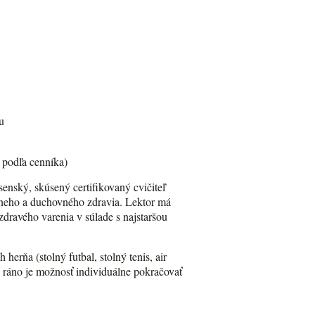
u
u podľa cenníka)
enský, skúsený certifikovaný cvičiteľ
lneho a duchovného zdravia. Lektor má
zdravého varenia v súlade s najstaršou
 herňa (stolný futbal, stolný tenis, air
ráno je možnosť individuálne pokračovať