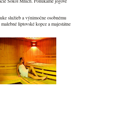
ervácie Sokol Mních. Ponúkame jogové
onuke služieb a výnimočne osobnému
a malebné liptovské kopce a majestátne