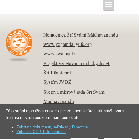
Nemocnica Šrí Svámi Mádhavánandu
www.yogaindailylife.org
www.swamiji.tv
Projekt vzdelávania indických detí
Šrí Líla Amrit
Systém JVDŽ
Svetová mierová rada Šrí Svámi
Mádhavánandu
Táto stránka používa cookies pre získavanie štatistík návštevnosti.
Súhlasom s ich použitím, nám pomôžete.
Zobraziť dokumenty e-Privacy Directive
Kontakt
Copyright © 2026 Joga v dennom živote.
Zobraziť GDPR Documents
Všetky práva vyhradené.