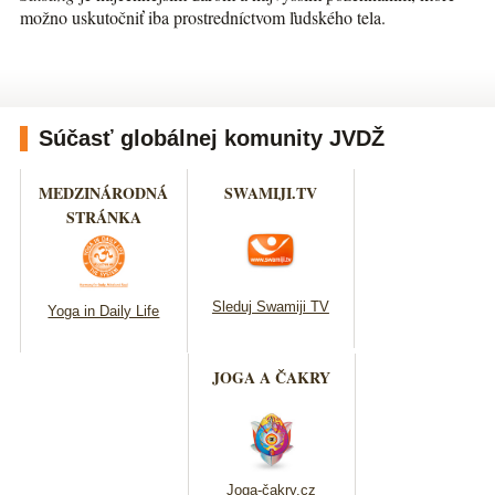
možno uskutočniť iba prostredníctvom ľudského tela.
Súčasť globálnej komunity JVDŽ
MEDZINÁRODNÁ
SWAMIJI.TV
STRÁNKA
Sleduj Swamiji TV
Yoga in Daily Life
JOGA A ČAKRY
Joga-čakry.cz