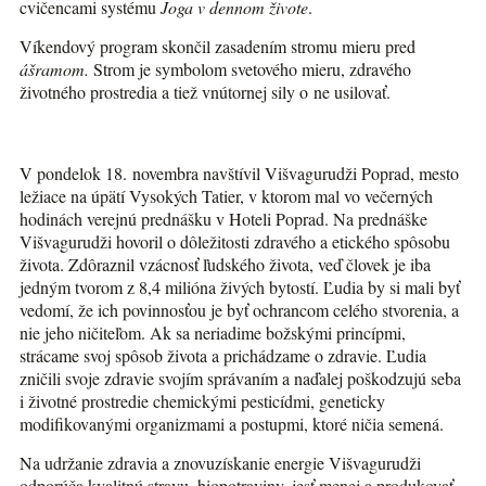
cvičencami systému
Joga v dennom živote
.
Víkendový program skončil zasadením stromu mieru pred
ášramom.
Strom je symbolom svetového mieru, zdravého
životného prostredia a tiež vnútornej sily o ne usilovať.
V pondelok 18. novembra navštívil Višvagurudži Poprad, mesto
ležiace na úpätí Vysokých Tatier, v ktorom mal vo večerných
hodinách verejnú prednášku v Hoteli Poprad. Na prednáške
Višvagurudži hovoril o dôležitosti zdravého a etického spôsobu
života. Zdôraznil vzácnosť ľudského života, veď človek je iba
jedným tvorom z 8,4 milióna živých bytostí. Ľudia by si mali byť
vedomí, že ich povinnosťou je byť ochrancom celého stvorenia, a
nie jeho ničiteľom. Ak sa neriadime božskými princípmi,
strácame svoj spôsob života a prichádzame o zdravie. Ľudia
zničili svoje zdravie svojím správaním a naďalej poškodzujú seba
i životné prostredie chemickými pesticídmi, geneticky
modifikovanými organizmami a postupmi, ktoré ničia semená.
Na udržanie zdravia a znovuzískanie energie Višvagurudži
odporúča kvalitnú stravu, biopotraviny, jesť menej a produkovať