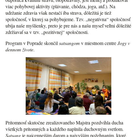
viac pohybovej aktivity (plávanie, chôdza, joga, atď.). Na
udržanie zdravia však nestačí iba strava, dôležitá je tiež
spoločnosť, v ktorej sa pohybujeme. Tzv. „negatívna“ spoločnosť
ubíja naše myšlienky, preto je pre nás a našu myseľ veľmi dôležité
zdržiavať sa v tzv. „pozitívnej“ spoločnosti.
Program v Poprade skončil
satsangom
v miestnom centre
Jogy v
dennom živote
.
Prítomnosť skutočne zrealizovaného Majstra pozdvihla ducha
všetkých prítomných a každého naplnila duchovným svetlom.
Satsang
je najcennejším darom a najvyšším požehnaním, ktoré