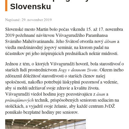
Slovensku
Napísané: 29. november 2019
Slovenské mesto Martin bolo počas víkendu 15. až 17. novembra
2019 požehnané návštevou Višvagurudžiho Paramhansa
Svámiho Mahéšvaránandu. Jeho Svätosť otvorila nový
ášram
a
viedla medzinárodný jogový seminár, na ktorom padal na
účastníkov pri jeho inšpirujúcich prednáškach nektár múdrosti.
Jednou z tém, o ktorých Višvagurudži hovoril, bola starostlivosť o
starších ľudí prostredníctvom
Jogy v dennom živote
. Okrem iného
zdôraznil dôležitosť starostlivosti o starších členov našej
spoločnosti, nakoľko potrebujú láskyplnú pozornosť a vedenie,
aby si mohli udržiavať svoje zdravie a kvalitu života.
Višvagurudži viedol hodinu jogy pozostávajúcu z
ásan
a
pránajámových
techník, prispôsobených seniorom sediacim na
stoličkách, a vyjadril svoje želanie, aby každé centrum JvDŽ
ponúkalo bezplatné hodiny pre seniorov.