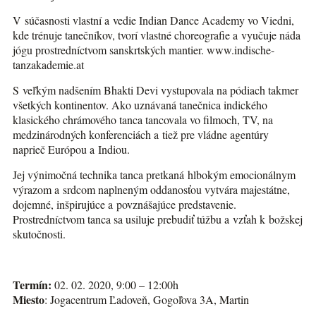
V súčasnosti vlastní a vedie Indian Dance Academy vo Viedni,
kde trénuje tanečníkov, tvorí vlastné choreografie a vyučuje náda
jógu prostredníctvom sanskrtských mantier. www.indische-
tanzakademie.at
S veľkým nadšením Bhakti Devi vystupovala na pódiach takmer
všetkých kontinentov. Ako uznávaná tanečnica indického
klasického chrámového tanca tancovala vo filmoch, TV, na
medzinárodných konferenciách a tiež pre vládne agentúry
naprieč Európou a Indiou.
Jej výnimočná technika tanca pretkaná hlbokým emocionálnym
výrazom a srdcom naplneným oddanosťou vytvára majestátne,
dojemné, inšpirujúce a povznášajúce predstavenie.
Prostredníctvom tanca sa usiluje prebudiť túžbu a vzťah k božskej
skutočnosti.
Termín:
02. 02. 2020, 9:00 – 12:00h
Miesto
: Jogacentrum Ľadoveň, Gogoľova 3A, Martin