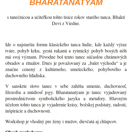
BHARATANATYAM
s tanečnicou a učiteľkou tohto tisíce rokov starého tanca, Bhakti
Devi z Viedne.
Ide o najstaršiu formu klasického tanca Indie, kde každý výraz
tváre, pohyb krku, gestá rukami a rytmický pohyb bosých nôh
má svoj význam. Pôvodne bol tento tanec súčasťou chrámových
obradov a rituálov. Dnes je považovaný za „balet východu“ a je
značne cenený z kultúrneho, umeleckého, pohybového a
duchovného hľadiska.
V sanskrte slovo tanec v sebe zahŕňa umenie, duchovnosť,
filozofiu a múdrosť jogy. Bharatanatyam je tanec vyjadrovaný
prostredníctvom symbolického jazyka a metafory. Hlavným
účelom tohto tanca je vyjadrenie krásy, božskej podstaty, radosti,
inšpirácie a duchovnosti.
Workshop je vhodný pre ženy i mužov, dievčatá aj chlapcov.
Obsah workshopu
: