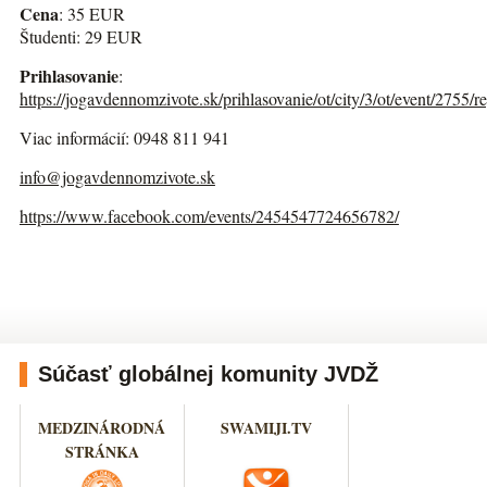
Cena
: 35 EUR
Študenti: 29 EUR
Prihlasovanie
:
https://jogavdennomzivote.sk/prihlasovanie/ot/city/3/ot/event/2755/re
Viac informácií: 0948 811 941
info@jogavdennomzivote.sk
https://www.facebook.com/events/2454547724656782/
Súčasť globálnej komunity JVDŽ
MEDZINÁRODNÁ
SWAMIJI.TV
STRÁNKA