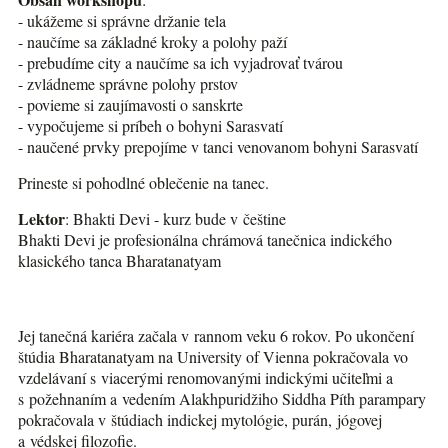
- ukážeme si správne držanie tela
- naučíme sa základné kroky a polohy paží
- prebudíme city a naučíme sa ich vyjadrovať tvárou
- zvládneme správne polohy prstov
- povieme si zaujímavosti o sanskrte
- vypočujeme si príbeh o bohyni Sarasvatí
- naučené prvky prepojíme v tanci venovanom bohyni Sarasvatí
Prineste si pohodlné oblečenie na tanec.
Lektor
: Bhakti Devi - kurz bude v češtine
Bhakti Devi je profesionálna chrámová tanečnica indického
klasického tanca Bharatanatyam
Jej tanečná kariéra začala v rannom veku 6 rokov. Po ukončení
štúdia Bharatanatyam na University of Vienna pokračovala vo
vzdelávaní s viacerými renomovanými indickými učiteľmi a
s požehnaním a vedením Alakhpuridžiho Siddha Píth parampary
pokračovala v štúdiach indickej mytológie, purán, jógovej
a védskej filozofie.