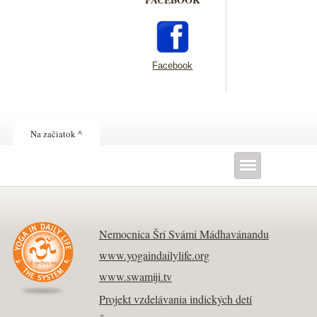
Facebook
Na začiatok ^
Nemocnica Šrí Svámi Mádhavánandu
www.yogaindailylife.org
www.swamiji.tv
Projekt vzdelávania indických detí