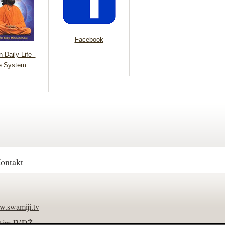
Facebook
 Daily Life -
e System
ontakt
.swamiji.tv
tém JVDŽ