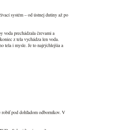
žívací systém – od ústnej dutiny až po
 aby voda prechádzala črevami a
akoniec z tela vychádza len voda.
 tela i mysle. Je to najrýchlejšia a
me robiť pod dohľadom odborníkov. V