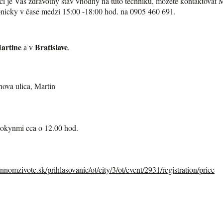
ť, či je Váš zdravotný stav vhodný na túto techniku, môžete kontaktov
fonicky v čase medzi 15:00 -18:00 hod. na 0905 460 691.
artine
Bratislave
a v
.
a ulica, Martin
pokynmi cca o 12.00 hod.
ennomzivote.sk/
prihlasovanie/ot/city/3/ot/
event/2931/registration/price