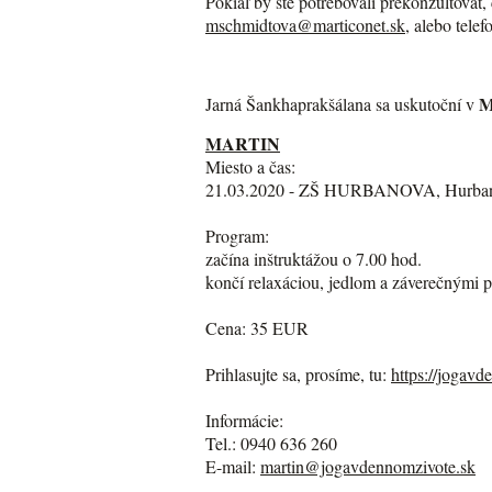
Pokiaľ by ste potrebovali prekonzultova
mschmidtova@marticonet.sk
, alebo tele
M
Jarná Šankhaprakšálana sa uskutoční v
MARTIN
Miesto a čas:
21.03.2020 - ZŠ HURBANOVA, Hurbanov
Program:
začína inštruktážou o 7.00 hod.
končí relaxáciou, jedlom a záverečnými 
Cena: 35 EUR
Prihlasujte sa, prosíme, tu:
https://jogavd
Informácie:
Tel.: 0940 636 260
E-mail:
martin@jogavdennomzivote.sk