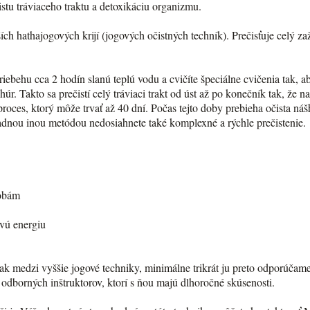
stu tráviaceho traktu a detoxikáciu organizmu.
ch hathajogových krijí (jogových očistných techník). Prečisťuje celý za
v priebehu cca 2 hodín slanú teplú vodu a cvičíte špeciálne cvičenia tak,
. Takto sa prečistí celý tráviaci trakt od úst až po konečník tak, že n
proces, ktorý môže trvať až 40 dní. Počas tejto doby prebieha očista nášho
žiadnou inou metódou nedosiahnete také komplexné a rýchle prečistenie.
robám
ovú energiu
šak medzi vyššie jogové techniky, minimálne trikrát ju preto odporúča
odborných inštruktorov, ktorí s ňou majú dlhoročné skúsenosti.