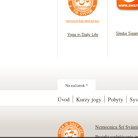
Sleduj Swam
Yoga in Daily Life
Na začiatok ^
Úvod
Kurzy jogy
Pobyty
Sys
Nemocnica Šrí Svám
Projekt vzdelávania i