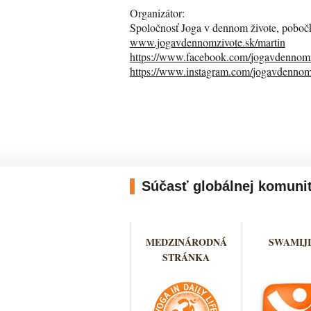
Organizátor:
Spoločnosť Joga v dennom živote, poboč
www.jogavdennomzivote.sk/
martin
https://www.facebook.com/
jogavdennomz
https://www.instagram.com/
jogavdennomz
Súčasť globálnej komuni
MEDZINÁRODNÁ
SWAMIJI
STRÁNKA