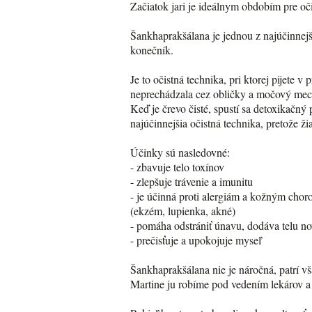
Začiatok jari je ideálnym obdobím pre oči
Šankhaprakšálana je jednou z najúčinnejší
konečník.
Je to očistná technika, pri ktorej pijete 
neprechádzala cez obličky a močový mechúr
Keď je črevo čisté, spustí sa detoxikačný 
najúčinnejšia očistná technika, pretože 
Účinky sú nasledovné:
- zbavuje telo toxínov
- zlepšuje trávenie a imunitu
- je účinná proti alergiám a kožným cho
(ekzém, lupienka, akné)
- pomáha odstrániť únavu, dodáva telu n
- prečisťuje a upokojuje myseľ
Šankhaprakšálana nie je náročná, patrí v
Martine ju robíme pod vedením lekárov a 