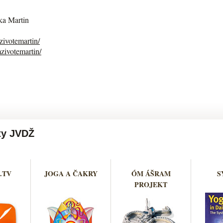
ka Martin
ivotemartin/
ivotemartin/
ty JVDŽ
.TV
JOGA A ČAKRY
ÓM ÁŠRAM
S
PROJEKT