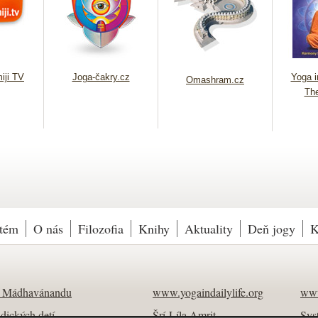
iji TV
Joga-čakry.cz
Yoga in
Omashram.cz
Th
tém
O nás
Filozofia
Knihy
Aktuality
Deň jogy
K
i Mádhavánandu
www.yogaindailylife.org
www
ndických detí
Šrí Líla Amrit
Sys