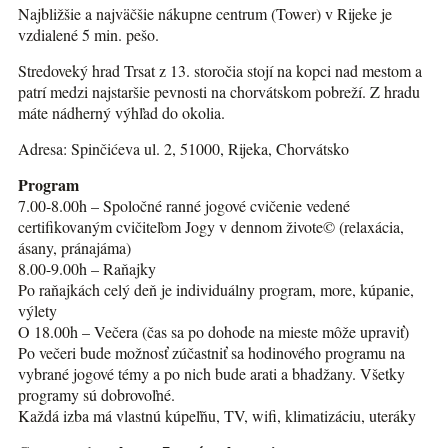
Najbližšie a najväčšie nákupne centrum (Tower) v Rijeke je
vzdialené 5 min. pešo.
Stredoveký hrad Trsat z 13. storočia stojí na kopci nad mestom a
patrí medzi najstaršie pevnosti na chorvátskom pobreží. Z hradu
máte nádherný výhľad do okolia.
Adresa: Spinčićeva ul. 2, 51000, Rijeka, Chorvátsko
Program
7.00-8.00h – Spoločné ranné jogové cvičenie vedené
certifikovaným cvičiteľom Jogy v dennom živote© (relaxácia,
ásany, pránajáma)
8.00-9.00h – Raňajky
Po raňajkách celý deň je individuálny program, more, kúpanie,
výlety
O 18.00h – Večera (čas sa po dohode na mieste môže upraviť)
Po večeri bude možnosť zúčastniť sa hodinového programu na
vybrané jogové témy a po nich bude arati a bhadžany. Všetky
programy sú dobrovoľné.
Každá izba má vlastnú kúpeľňu, TV, wifi, klimatizáciu, uteráky