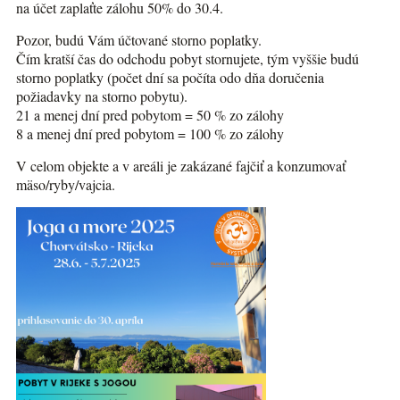
na účet zaplaťte zálohu 50% do 30.4.
Pozor, budú Vám účtované storno poplatky.
Čím kratší čas do odchodu pobyt stornujete, tým vyššie budú
storno poplatky (počet dní sa počíta odo dňa doručenia
požiadavky na storno pobytu).
21 a menej dní pred pobytom = 50 % zo zálohy
8 a menej dní pred pobytom = 100 % zo zálohy
V celom objekte a v areáli je zakázané fajčiť a konzumovať
mäso/ryby/vajcia.