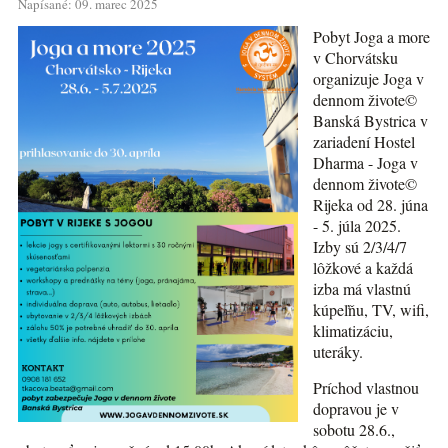
Napísané: 09. marec 2025
Pobyt Joga a more
v Chorvátsku
organizuje Joga v
dennom živote©
Banská Bystrica v
zariadení Hostel
Dharma - Joga v
dennom živote©
Rijeka od 28. júna
- 5. júla 2025.
Izby sú 2/3/4/7
lôžkové a každá
izba má vlastnú
kúpeľňu, TV, wifi,
klimatizáciu,
uteráky.
Príchod vlastnou
dopravou je v
sobotu 28.6.,