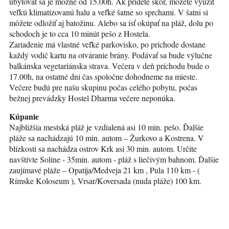
ubytovať sa je možné od 15.00h. Ak prídete skôr, môžete využiť
veľkú klimatizovanú halu a veľké šatne so sprchami. V šatni si
môžete odložiť aj batožinu. Alebo sa ísť okúpať na pláž, dolu po
schodoch je to cca 10 minút pešo z Hostela.
Zariadenie má vlastné veľké parkovisko, po príchode dostane
každý vodič kartu na otváranie brány. Podávať sa bude výlučne
balkánska vegetariánska strava. Večera v deň príchodu bude o
17.00h, na ostatné dni čas spoločne dohodneme na mieste.
Večere budú pre našu skupinu počas celého pobytu, počas
bežnej prevádzky Hostel Dharma večere neponúka.
Kúpanie
Najbližšia mestská pláž je vzdialená asi 10 min. pešo. Ďalšie
pláže sa nachádzajú 10 min. autom – Žurkovo a Kostrena. V
blízkosti sa nachádza ostrov Krk asi 30 min. autom. Určite
navštívte Soline - 35min. autom - pláž s liečivým bahnom. Ďalšie
zaujímavé pláže – Opatija/Medveja 21 km , Pula 110 km - (
Rímske Koloseum ), Vrsar/Koversada (nuda pláže) 100 km.