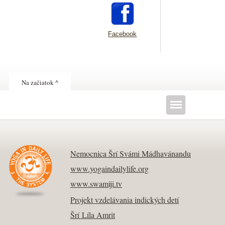
Facebook
Na začiatok ^
Nemocnica Šrí Svámi Mádhavánandu
www.yogaindailylife.org
www.swamiji.tv
Projekt vzdelávania indických detí
Šrí Líla Amrit